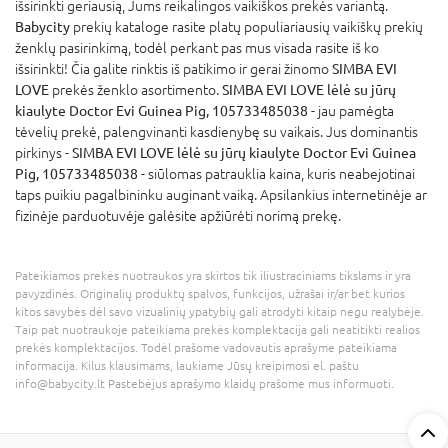
išsirinkti geriausią, Jums reikalingos vaikiškos prekės variantą.
Babycity
prekių kataloge rasite platų populiariausių vaikiškų prekių
ženklų pasirinkimą, todėl perkant pas mus visada rasite iš ko
išsirinkti! Čia galite rinktis iš patikimo ir gerai žinomo
SIMBA EVI
LOVE
prekės ženklo asortimento.
SIMBA EVI LOVE lėlė su jūrų
kiaulyte Doctor Evi Guinea Pig, 105733485038
- jau pamėgta
tėvelių prekė, palengvinanti kasdienybę su vaikais. Jus dominantis
pirkinys -
SIMBA EVI LOVE lėlė su jūrų kiaulyte Doctor Evi Guinea
Pig, 105733485038
- siūlomas patrauklia kaina, kuris neabejotinai
taps puikiu pagalbininku auginant vaiką. Apsilankius internetinėje ar
fizinėje parduotuvėje galėsite apžiūrėti norimą prekę.
Pateikiamos prekės nuotraukos yra skirtos tik iliustraciniams tikslams ir yra
pavyzdinės. Originalių produktų spalvos, funkcijos, užrašai ir/ar bet kurios
kitos savybės dėl savo vizualinių ypatybių gali atrodyti kitaip negu realybėje.
Taip pat nuotraukoje pateikiama prekės komplektacija gali neatitikti realios
prekės komplektacijos. Todėl prašome vadovautis aprašyme pateikiama
informacija. Kilus klausimams, laukiame Jūsų kreipimosi el. paštu
info@babycity.lt Pastebėjus aprašymo klaidų prašome mus informuoti.