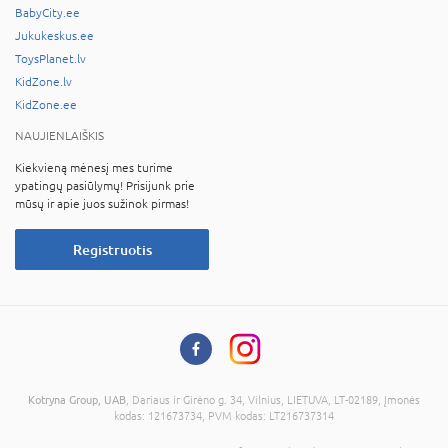
BabyCity.ee
Jukukeskus.ee
ToysPlanet.lv
KidZone.lv
KidZone.ee
NAUJIENLAIŠKIS
Kiekvieną mėnesį mes turime
ypatingų pasiūlymų! Prisijunk prie
mūsų ir apie juos sužinok pirmas!
Registruotis
Kotryna Group, UAB
, Dariaus ir Girėno g. 34, Vilnius, LIETUVA, LT-02189, Įmonės
kodas: 121673734, PVM kodas: LT216737314