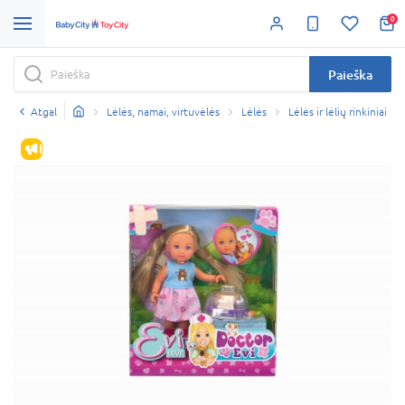
0
Paieška
Atgal
Lėlės, namai, virtuvėlės
Lėlės
Lėlės ir lėlių rinkiniai
IŠPARDAVIMAS