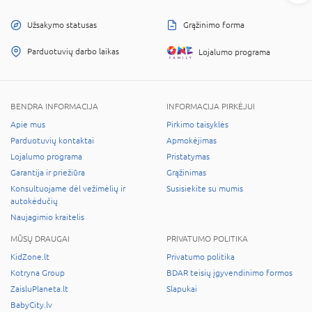
Užsakymo statusas
Grąžinimo forma
Parduotuvių darbo laikas
Lojalumo programa
BENDRA INFORMACIJA
INFORMACIJA PIRKĖJUI
Apie mus
Pirkimo taisyklės
Parduotuvių kontaktai
Apmokėjimas
Lojalumo programa
Pristatymas
Garantija ir priežiūra
Grąžinimas
Konsultuojame dėl vežimėlių ir
Susisiekite su mumis
autokėdučių
Naujagimio kraitelis
MŪSŲ DRAUGAI
PRIVATUMO POLITIKA
KidZone.lt
Privatumo politika
Kotryna Group
BDAR teisių įgyvendinimo formos
ZaisluPlaneta.lt
Slapukai
BabyCity.lv