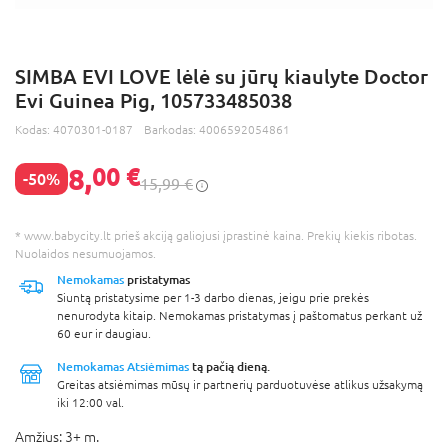
SIMBA EVI LOVE lėlė su jūrų kiaulyte Doctor
Evi Guinea Pig, 105733485038
Kodas:
4070301-0187
Barkodas:
4006592054861
8,
00 €
-50%
15,99 €
* www.babycity.lt prieš akciją galiojusi įprastinė kaina. Prekių kiekis ribotas.
Nuolaidos nesumuojamos.
Nemokamas
pristatymas
Siuntą pristatysime per 1-3 darbo dienas, jeigu prie prekės
nenurodyta kitaip. Nemokamas pristatymas į paštomatus perkant už
60 eur ir daugiau.
Nemokamas Atsiėmimas
tą pačią dieną.
Greitas atsiėmimas mūsų ir partnerių parduotuvėse atlikus užsakymą
iki 12:00 val.
Amžius:
3+ m.