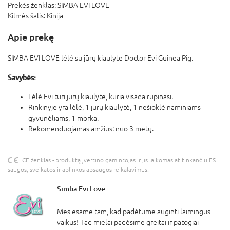
Prekės ženklas:
SIMBA EVI LOVE
Kilmės šalis:
Kinija
Apie prekę
SIMBA EVI LOVE lėlė su jūrų kiaulyte Doctor Evi Guinea Pig.
Savybės:
Lėlė Evi turi jūrų kiaulyte, kuria visada rūpinasi.
Rinkinyje yra lėlė, 1 jūrų kiaulytė, 1 nešioklė naminiams
gyvūnėliams, 1 morka.
Rekomenduojamas amžius: nuo 3 metų.
CE ženklas - produktą įvertino gamintojas ir jis laikomas atitinkančiu ES
saugos, sveikatos ir aplinkos apsaugos reikalavimus.
Simba Evi Love
Mes esame tam, kad padėtume auginti laimingus
vaikus! Tad mielai padėsime greitai ir patogiai