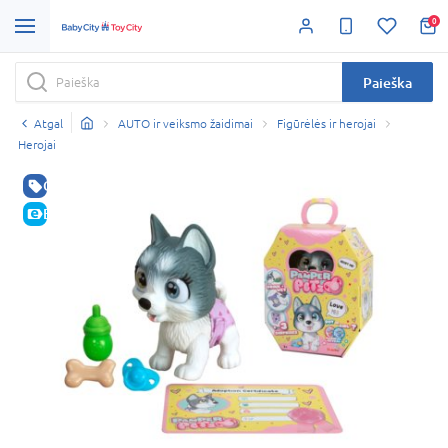
0
Paieška
Atgal
AUTO ir veiksmo žaidimai
Figūrėlės ir herojai
Herojai
GERA KAINA
E-KAINA