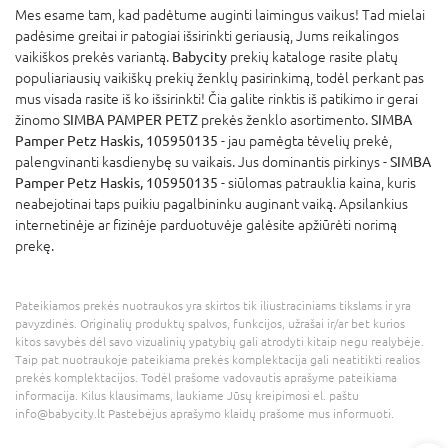
Mes esame tam, kad padėtume auginti laimingus vaikus! Tad mielai
padėsime greitai ir patogiai išsirinkti geriausią, Jums reikalingos
vaikiškos prekės variantą.
Babycity
prekių kataloge rasite platų
populiariausių vaikiškų prekių ženklų pasirinkimą, todėl perkant pas
mus visada rasite iš ko išsirinkti! Čia galite rinktis iš patikimo ir gerai
žinomo
SIMBA PAMPER PETZ
prekės ženklo asortimento.
SIMBA
Pamper Petz Haskis, 105950135
- jau pamėgta tėvelių prekė,
palengvinanti kasdienybę su vaikais. Jus dominantis pirkinys -
SIMBA
Pamper Petz Haskis, 105950135
- siūlomas patrauklia kaina, kuris
neabejotinai taps puikiu pagalbininku auginant vaiką. Apsilankius
internetinėje ar fizinėje parduotuvėje galėsite apžiūrėti norimą
prekę.
Pateikiamos prekės nuotraukos yra skirtos tik iliustraciniams tikslams ir yra
pavyzdinės. Originalių produktų spalvos, funkcijos, užrašai ir/ar bet kurios
kitos savybės dėl savo vizualinių ypatybių gali atrodyti kitaip negu realybėje.
Taip pat nuotraukoje pateikiama prekės komplektacija gali neatitikti realios
prekės komplektacijos. Todėl prašome vadovautis aprašyme pateikiama
informacija. Kilus klausimams, laukiame Jūsų kreipimosi el. paštu
info@babycity.lt Pastebėjus aprašymo klaidų prašome mus informuoti.