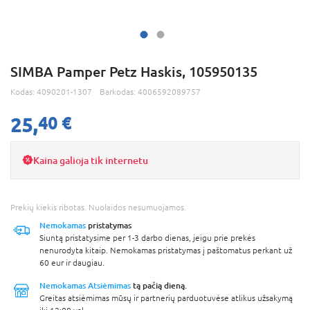
SIMBA Pamper Petz Haskis, 105950135
Kodas:
4090201-1307
Barkodas:
4006592089757
25,
40 €
Kaina galioja tik internetu
Prekių kiekis ribotas. Nuolaidos nesumuojamos.
Nemokamas
pristatymas
Siuntą pristatysime per 1-3 darbo dienas, jeigu prie prekės
nenurodyta kitaip. Nemokamas pristatymas į paštomatus perkant už
60 eur ir daugiau.
Nemokamas Atsiėmimas
tą pačią dieną.
Greitas atsiėmimas mūsų ir partnerių parduotuvėse atlikus užsakymą