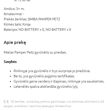
iki 12:00 val.
Amžius:
3+ m.
Išmatavimai:
-
Prekės ženklas:
SIMBA PAMPER PETZ
Kilmės šalis:
Kinija
Baterijos:
NO BATTERY x 0,
NO BATTERY x 0
Apie prekę
Mielas Pamper Petz gyvūnėlis su priedais.
Savybės
:
Rinkinyje yra gyvūnėlis ir trys siurprizai jo priežiūrai.
Be to, yra gyvūnėlio įsigijimo sertifikatas.
Gyvūnėlis geria vandenį ir šlapinasi, rinkinyje yra sauskelnės.
Letenėlės spalva atskleidžia gyvūnėlio lytį.
CE ženklas - produktą įvertino gamintojas ir jis laikomas atitinkančiu ES
saugos, sveikatos ir aplinkos apsaugos reikalavimus.