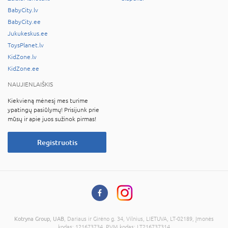
BabyCity.lv
BabyCity.ee
Jukukeskus.ee
ToysPlanet.lv
KidZone.lv
KidZone.ee
NAUJIENLAIŠKIS
Kiekvieną mėnesį mes turime
ypatingų pasiūlymų! Prisijunk prie
mūsų ir apie juos sužinok pirmas!
Registruotis
Kotryna Group, UAB
, Dariaus ir Girėno g. 34, Vilnius, LIETUVA, LT-02189, Įmonės
kodas: 121673734, PVM kodas: LT216737314