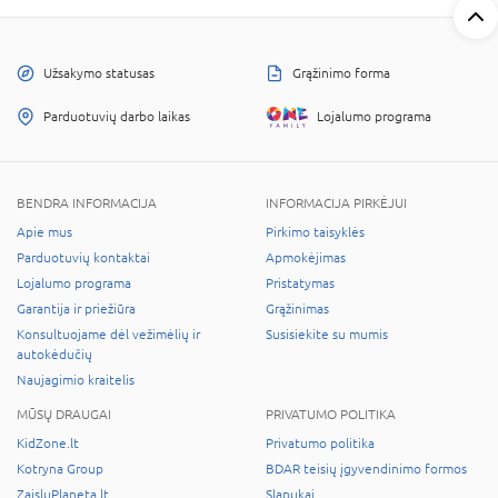
Užsakymo statusas
Grąžinimo forma
Parduotuvių darbo laikas
Lojalumo programa
BENDRA INFORMACIJA
INFORMACIJA PIRKĖJUI
Apie mus
Pirkimo taisyklės
Parduotuvių kontaktai
Apmokėjimas
Lojalumo programa
Pristatymas
Garantija ir priežiūra
Grąžinimas
Konsultuojame dėl vežimėlių ir
Susisiekite su mumis
autokėdučių
Naujagimio kraitelis
MŪSŲ DRAUGAI
PRIVATUMO POLITIKA
KidZone.lt
Privatumo politika
Kotryna Group
BDAR teisių įgyvendinimo formos
ZaisluPlaneta.lt
Slapukai