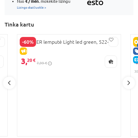
€ / mėn.
Nuo
mokėkite lizingu
Lizingo skaičiuoklė >
Tinka kartu
-60%
GLOBBER lemputė Light led green, 522-106
G
0
IŠPARDAVIMAS
3,
1
20 €
7,99 €
30