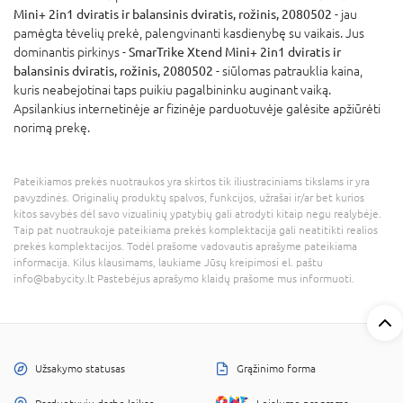
Mini+ 2in1 dviratis ir balansinis dviratis, rožinis, 2080502
- jau
pamėgta tėvelių prekė, palengvinanti kasdienybę su vaikais. Jus
dominantis pirkinys -
SmarTrike Xtend Mini+ 2in1 dviratis ir
balansinis dviratis, rožinis, 2080502
- siūlomas patrauklia kaina,
kuris neabejotinai taps puikiu pagalbininku auginant vaiką.
Apsilankius internetinėje ar fizinėje parduotuvėje galėsite apžiūrėti
norimą prekę.
Pateikiamos prekės nuotraukos yra skirtos tik iliustraciniams tikslams ir yra
pavyzdinės. Originalių produktų spalvos, funkcijos, užrašai ir/ar bet kurios
kitos savybės dėl savo vizualinių ypatybių gali atrodyti kitaip negu realybėje.
Taip pat nuotraukoje pateikiama prekės komplektacija gali neatitikti realios
prekės komplektacijos. Todėl prašome vadovautis aprašyme pateikiama
informacija. Kilus klausimams, laukiame Jūsų kreipimosi el. paštu
info@babycity.lt Pastebėjus aprašymo klaidų prašome mus informuoti.
Užsakymo statusas
Grąžinimo forma