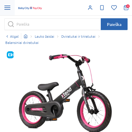
0
Paieška
Atgal
Lauko žaislai
Dviratukai ir triratukai
Balansiniai dviratukai
E-KAINA