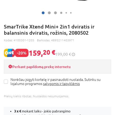
SmarTrike Xtend Mini+ 2in1 dviratis ir
balansinis dviratis, rožinis, 2080502
Kodas:
4100301-1205
Barkodas:
4895211403971
159,
20 €
-20%
199,00 €
Perkant papildomą prekę internetu
Norėčiau įsigyti kortelę ir pasinaudoti nuolaida. Sutinku su
lojalumo programos
sąlygomis ir taisyklėmis
Prekių kiekis ribotas. Nuolaidos nesumuojamos.
3 x
€
mokant laiku - jokio pabrangimo