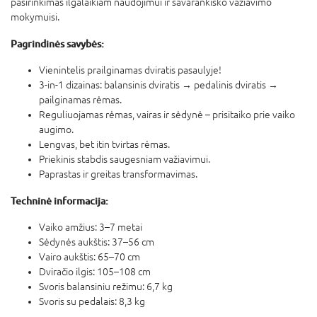
pasirinkimas ilgalaikiam naudojimui ir savarankiško važiavimo
mokymuisi.
Pagrindinės savybės:
Vienintelis prailginamas dviratis pasaulyje!
3-in-1 dizainas: balansinis dviratis → pedalinis dviratis →
pailginamas rėmas.
Reguliuojamas rėmas, vairas ir sėdynė – prisitaiko prie vaiko
augimo.
Lengvas, bet itin tvirtas rėmas.
Priekinis stabdis saugesniam važiavimui.
Paprastas ir greitas transformavimas.
Techninė informacija:
Vaiko amžius: 3–7 metai
Sėdynės aukštis: 37–56 cm
Vairo aukštis: 65–70 cm
Dviračio ilgis: 105–108 cm
Svoris balansiniu režimu: 6,7 kg
Svoris su pedalais: 8,3 kg