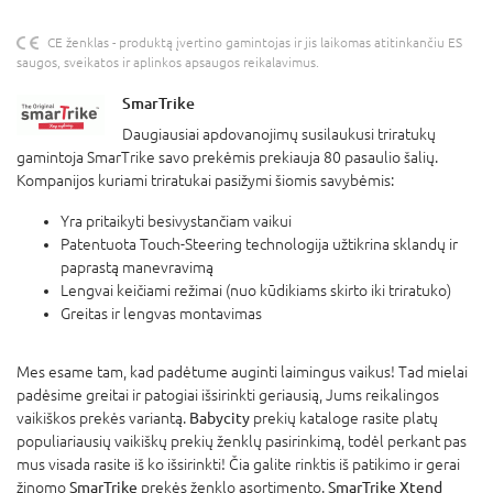
CE ženklas - produktą įvertino gamintojas ir jis laikomas atitinkančiu ES
saugos, sveikatos ir aplinkos apsaugos reikalavimus.
SmarTrike
Daugiausiai apdovanojimų susilaukusi triratukų
gamintoja SmarTrike savo prekėmis prekiauja 80 pasaulio šalių.
Kompanijos kuriami triratukai pasižymi šiomis savybėmis:
Yra pritaikyti besivystančiam vaikui
Patentuota Touch-Steering technologija užtikrina sklandų ir
paprastą manevravimą
Lengvai keičiami režimai (nuo kūdikiams skirto iki triratuko)
Greitas ir lengvas montavimas
Mes esame tam, kad padėtume auginti laimingus vaikus! Tad mielai
padėsime greitai ir patogiai išsirinkti geriausią, Jums reikalingos
vaikiškos prekės variantą.
Babycity
prekių kataloge rasite platų
populiariausių vaikiškų prekių ženklų pasirinkimą, todėl perkant pas
mus visada rasite iš ko išsirinkti! Čia galite rinktis iš patikimo ir gerai
žinomo
SmarTrike
prekės ženklo asortimento.
SmarTrike Xtend