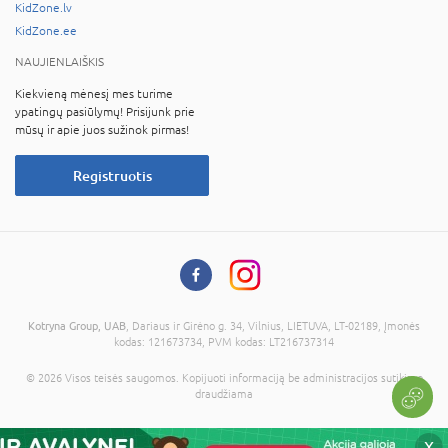
KidZone.lv
KidZone.ee
NAUJIENLAIŠKIS
Kiekvieną mėnesį mes turime
ypatingų pasiūlymų! Prisijunk prie
mūsų ir apie juos sužinok pirmas!
Registruotis
Kotryna Group, UAB
, Dariaus ir Girėno g. 34, Vilnius, LIETUVA, LT-02189, Įmonės
kodas: 121673734, PVM kodas: LT216737314
© 2026 Visos teisės saugomos. Kopijuoti informaciją be administracijos sutikimo
draudžiama
X