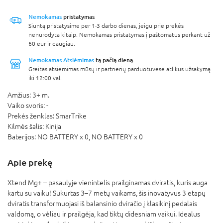
Nemokamas
pristatymas
Siuntą pristatysime per 1-3 darbo dienas, jeigu prie prekės
nenurodyta kitaip. Nemokamas pristatymas į paštomatus perkant už
60 eur ir daugiau.
Nemokamas Atsiėmimas
tą pačią dieną.
Greitas atsiėmimas mūsų ir partnerių parduotuvėse atlikus užsakymą
iki 12:00 val.
Amžius:
3+ m.
Vaiko svoris:
-
Prekės ženklas:
SmarTrike
Kilmės šalis:
Kinija
Baterijos:
NO BATTERY x 0,
NO BATTERY x 0
Apie prekę
Xtend Mg+ – pasaulyje vienintelis prailginamas dviratis, kuris auga
kartu su vaiku! Sukurtas 3–7 metų vaikams, šis inovatyvus 3 etapų
dviratis transformuojasi iš balansinio dviračio į klasikinį pedalais
valdomą, o vėliau ir prailgėja, kad tiktų didesniam vaikui. Idealus