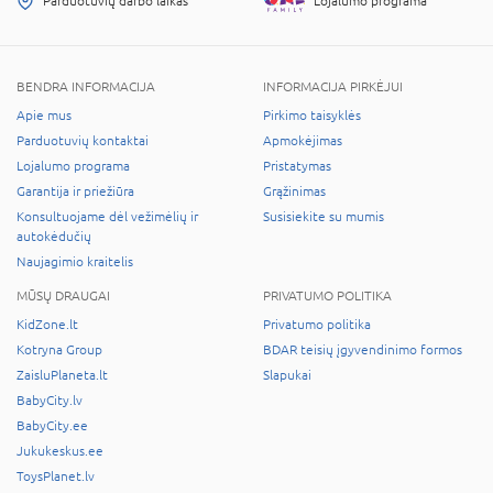
Parduotuvių darbo laikas
Lojalumo programa
BENDRA INFORMACIJA
INFORMACIJA PIRKĖJUI
Apie mus
Pirkimo taisyklės
Parduotuvių kontaktai
Apmokėjimas
Lojalumo programa
Pristatymas
Garantija ir priežiūra
Grąžinimas
Konsultuojame dėl vežimėlių ir
Susisiekite su mumis
autokėdučių
Naujagimio kraitelis
MŪSŲ DRAUGAI
PRIVATUMO POLITIKA
KidZone.lt
Privatumo politika
Kotryna Group
BDAR teisių įgyvendinimo formos
ZaisluPlaneta.lt
Slapukai
BabyCity.lv
BabyCity.ee
Jukukeskus.ee
ToysPlanet.lv