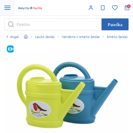
0
Paieška
Atgal
Lauko žaislai
Vandens ir smėlio žaislai
Smėlio žaislai
E-KAINA