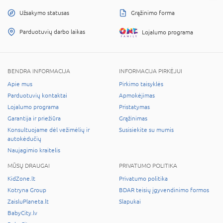
Užsakymo statusas
Grąžinimo forma
Parduotuvių darbo laikas
Lojalumo programa
BENDRA INFORMACIJA
INFORMACIJA PIRKĖJUI
Apie mus
Pirkimo taisyklės
Parduotuvių kontaktai
Apmokėjimas
Lojalumo programa
Pristatymas
Garantija ir priežiūra
Grąžinimas
Konsultuojame dėl vežimėlių ir
Susisiekite su mumis
autokėdučių
Naujagimio kraitelis
MŪSŲ DRAUGAI
PRIVATUMO POLITIKA
KidZone.lt
Privatumo politika
Kotryna Group
BDAR teisių įgyvendinimo formos
ZaisluPlaneta.lt
Slapukai
BabyCity.lv