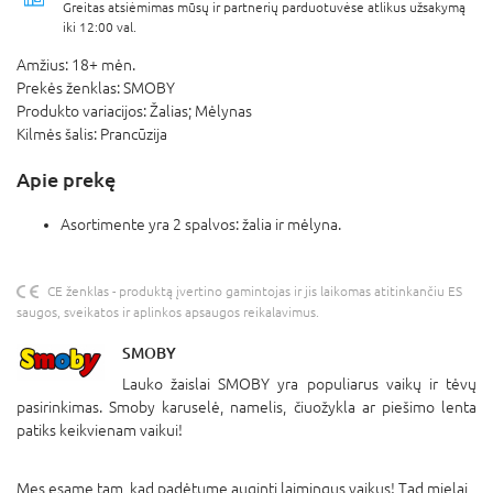
Greitas atsiėmimas mūsų ir partnerių parduotuvėse atlikus užsakymą
iki 12:00 val.
Amžius:
18+ mėn.
Prekės ženklas:
SMOBY
Produkto variacijos:
Žalias; Mėlynas
Kilmės šalis:
Prancūzija
Apie prekę
Asortimente yra 2 spalvos: žalia ir mėlyna.
CE ženklas - produktą įvertino gamintojas ir jis laikomas atitinkančiu ES
saugos, sveikatos ir aplinkos apsaugos reikalavimus.
SMOBY
Lauko žaislai SMOBY yra populiarus vaikų ir tėvų
pasirinkimas. Smoby karuselė, namelis, čiuožykla ar piešimo lenta
patiks keikvienam vaikui!
Mes esame tam, kad padėtume auginti laimingus vaikus! Tad mielai