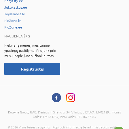
BabyCity.ee
Jukukeskus.ee
ToysPlanet.lv
KidZone.lv
KidZone.ee
NAUJIENLAIŠKIS
Kiekvieną mėnesį mes turime
ypatingų pasiūlymų! Prisijunk prie
mūsų ir apie juos sužinok pirmas!
Registruotis
Kotryna Group, UAB
, Dariaus ir Girėno g. 34, Vilnius, LIETUVA, LT-02189, Įmonės
kodas: 121673734, PVM kodas: LT216737314
© 2026 Visos teisės saugomos. Kopijuoti informaciją be administracijos sutikimo