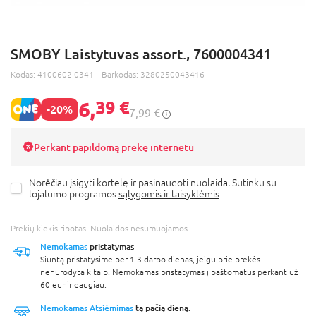
SMOBY Laistytuvas assort., 7600004341
Kodas:
4100602-0341
Barkodas:
3280250043416
6,
39 €
-20%
7,99 €
Perkant papildomą prekę internetu
Norėčiau įsigyti kortelę ir pasinaudoti nuolaida. Sutinku su
lojalumo programos
sąlygomis ir taisyklėmis
Prekių kiekis ribotas. Nuolaidos nesumuojamos.
Nemokamas
pristatymas
Siuntą pristatysime per 1-3 darbo dienas, jeigu prie prekės
nenurodyta kitaip. Nemokamas pristatymas į paštomatus perkant už
60 eur ir daugiau.
Nemokamas Atsiėmimas
tą pačią dieną.