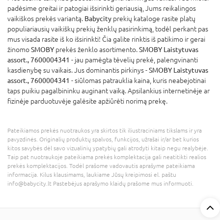
padėsime greitai ir patogiai išsirinkti geriausią, Jums reikalingos
vaikiškos prekės variantą.
Babycity
prekių kataloge rasite platų
populiariausių vaikiškų prekių ženklų pasirinkimą, todėl perkant pas
mus visada rasite iš ko išsirinkti! Čia galite rinktis iš patikimo ir gerai
žinomo
SMOBY
prekės ženklo asortimento.
SMOBY Laistytuvas
assort., 7600004341
- jau pamėgta tėvelių prekė, palengvinanti
kasdienybę su vaikais. Jus dominantis pirkinys -
SMOBY Laistytuvas
assort., 7600004341
- siūlomas patrauklia kaina, kuris neabejotinai
taps puikiu pagalbininku auginant vaiką. Apsilankius internetinėje ar
fizinėje parduotuvėje galėsite apžiūrėti norimą prekę.
Pateikiamos prekės nuotraukos yra skirtos tik iliustraciniams tikslams ir yra
pavyzdinės. Originalių produktų spalvos, funkcijos, užrašai ir/ar bet kurios
kitos savybės dėl savo vizualinių ypatybių gali atrodyti kitaip negu realybėje.
Taip pat nuotraukoje pateikiama prekės komplektacija gali neatitikti realios
prekės komplektacijos. Todėl prašome vadovautis aprašyme pateikiama
informacija. Kilus klausimams, laukiame Jūsų kreipimosi el. paštu
info@babycity.lt Pastebėjus aprašymo klaidų prašome mus informuoti.