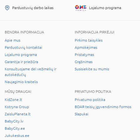
Parduotuvių darbo laikas
Lojalumo programa
BENDRA INFORMACIJA
INFORMACIJA PIRKĖJUI
Apie mus
Pirkimo taisyklės
Parduotuvių kontaktai
Apmokėjimas
Lojalumo programa
Pristatymas
Garantija ir priežiūra
Grąžinimas
Konsultuojame dėl vežimėlių ir
Susisiekite su mumis
autokėdučių
Naujagimio kraitelis
MŪSŲ DRAUGAI
PRIVATUMO POLITIKA
KidZone.lt
Privatumo politika
Kotryna Group
BDAR teisių įgyvendinimo formos
ZaisluPlaneta.lt
Slapukai
BabyCity.lv
BabyCity.ee
Jukukeskus.ee