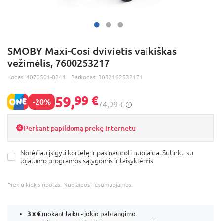
SMOBY Maxi-Cosi dvivietis vaikiškas
vežimėlis, 7600253217
Kodas:
4070501-0244
Barkodas:
3032162532171
59,
99 €
-20%
74,99 €
Perkant papildomą prekę internetu
Norėčiau įsigyti kortelę ir pasinaudoti nuolaida. Sutinku su
lojalumo programos
sąlygomis ir taisyklėmis
Prekių kiekis ribotas. Nuolaidos nesumuojamos.
3 x
€
mokant laiku - jokio pabrangimo