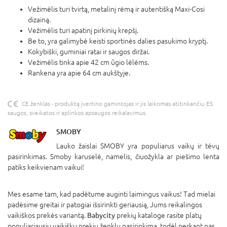
Vežimėlis turi tvirtą, metalinį rėmą ir autentišką Maxi-Cosi
dizainą.
Vežimėlis turi apatinį pirkinių krepšį.
Be to, yra galimybė keisti sportinės dalies pasukimo kryptį.
Kokybiški, guminiai ratai ir saugos diržai.
Vežimėlis tinka apie 42 cm ūgio lėlėms.
Rankena yra apie 64 cm aukštyje.
CE ženklas - produktą įvertino gamintojas ir jis laikomas atitinkančiu ES
saugos, sveikatos ir aplinkos apsaugos reikalavimus.
SMOBY
Lauko žaislai SMOBY yra populiarus vaikų ir tėvų
pasirinkimas. Smoby karuselė, namelis, čiuožykla ar piešimo lenta
patiks keikvienam vaikui!
Mes esame tam, kad padėtume auginti laimingus vaikus! Tad mielai
padėsime greitai ir patogiai išsirinkti geriausią, Jums reikalingos
vaikiškos prekės variantą.
Babycity
prekių kataloge rasite platų
populiariausių vaikiškų prekių ženklų pasirinkimą, todėl perkant pas