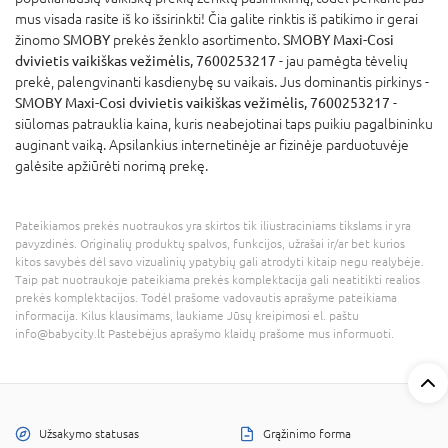
mus visada rasite iš ko išsirinkti! Čia galite rinktis iš patikimo ir gerai
žinomo
SMOBY
prekės ženklo asortimento.
SMOBY Maxi-Cosi
dvivietis vaikiškas vežimėlis, 7600253217
- jau pamėgta tėvelių
prekė, palengvinanti kasdienybę su vaikais. Jus dominantis pirkinys -
SMOBY Maxi-Cosi dvivietis vaikiškas vežimėlis, 7600253217
-
siūlomas patrauklia kaina, kuris neabejotinai taps puikiu pagalbininku
auginant vaiką. Apsilankius internetinėje ar fizinėje parduotuvėje
galėsite apžiūrėti norimą prekę.
Pateikiamos prekės nuotraukos yra skirtos tik iliustraciniams tikslams ir yra
pavyzdinės. Originalių produktų spalvos, funkcijos, užrašai ir/ar bet kurios
kitos savybės dėl savo vizualinių ypatybių gali atrodyti kitaip negu realybėje.
Taip pat nuotraukoje pateikiama prekės komplektacija gali neatitikti realios
prekės komplektacijos. Todėl prašome vadovautis aprašyme pateikiama
informacija. Kilus klausimams, laukiame Jūsų kreipimosi el. paštu
info@babycity.lt Pastebėjus aprašymo klaidų prašome mus informuoti.
Užsakymo statusas
Grąžinimo forma