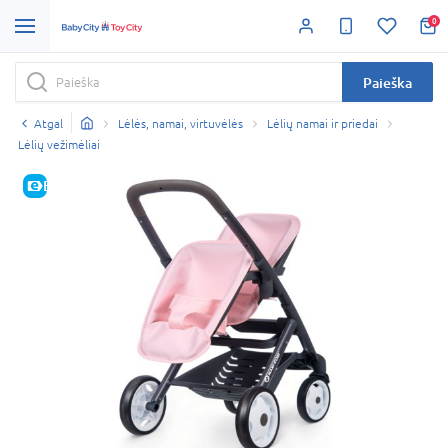
0
Paieška
Atgal
Lėlės, namai, virtuvėlės
Lėlių namai ir priedai
Lėlių vežimėliai
E-KAINA