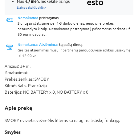
€ / mėn.
Nuo
mokėkite lizingu
Lizingo skaičiuoklė >
Nemokamas
pristatymas
Siuntą pristatysime per 1-3 darbo dienas, jeigu prie prekės
nenurodyta kitaip. Nemokamas pristatymas į paštomatus perkant už
60 eur ir daugiau.
Nemokamas Atsiėmimas
tą pačią dieną.
Greitas atsiėmimas mūsų ir partnerių parduotuvėse atlikus užsakymą
iki 12:00 val.
Amžius:
3+ m.
Išmatavimai:
-
Prekės ženklas:
SMOBY
Kilmės šalis:
Prancūzija
Baterijos:
NO BATTERY x 0,
NO BATTERY x 0
Apie prekę
SMOBY dvivietis vežimėlis lėlėms su daug realistiškų funkcijų.
Savybės
: