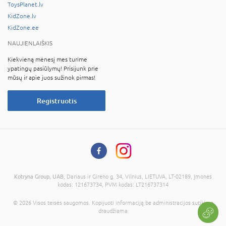
ToysPlanet.lv
KidZone.lv
KidZone.ee
NAUJIENLAIŠKIS
Kiekvieną mėnesį mes turime
ypatingų pasiūlymų! Prisijunk prie
mūsų ir apie juos sužinok pirmas!
Registruotis
Kotryna Group, UAB
, Dariaus ir Girėno g. 34, Vilnius, LIETUVA, LT-02189, Įmonės
kodas: 121673734, PVM kodas: LT216737314
© 2026 Visos teisės saugomos. Kopijuoti informaciją be administracijos sutikimo
draudžiama