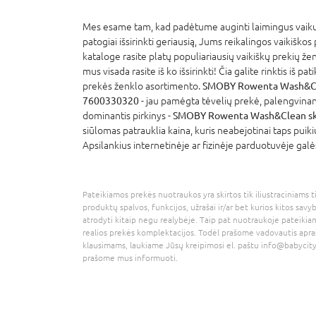
Mes esame tam, kad padėtume auginti laimingus vaikus
patogiai išsirinkti geriausią, Jums reikalingos vaikiškos
kataloge rasite platų populiariausių vaikiškų prekių že
mus visada rasite iš ko išsirinkti! Čia galite rinktis iš p
prekės ženklo asortimento.
SMOBY Rowenta Wash&Clea
7600330320
- jau pamėgta tėvelių prekė, palengvinant
dominantis pirkinys -
SMOBY Rowenta Wash&Clean ska
siūlomas patrauklia kaina, kuris neabejotinai taps puik
Apsilankius internetinėje ar fizinėje parduotuvėje galė
Pateikiamos prekės nuotraukos yra skirtos tik iliustraciniams ti
produktų spalvos, funkcijos, užrašai ir/ar bet kurios kitos savy
atrodyti kitaip negu realybėje. Taip pat nuotraukoje pateikiam
realios prekės komplektacijos. Todėl prašome vadovautis apra
klausimams, laukiame Jūsų kreipimosi el. paštu
info@babycity
prašome mus informuoti.