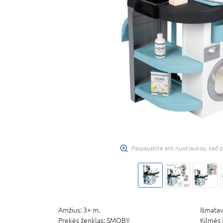
Paspauskite ant nuotraukos, kad p
Amžius:
3+ m.
Išmatav
Prekės ženklas:
SMOBY
Kilmės 