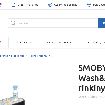
Grąžinimo forma
Užsakymo sekimas
Parduotu
P
S
Išpardavimas
Naujagimio kraitelis
Lauko žaislų gi
 profesiniai žaidimai
Profesiniai rinkiniai
SMOBY
Wash&C
rinkin
Kodas:
4050101-157