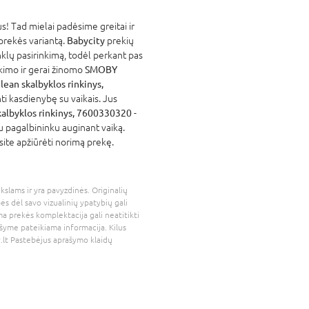
! Tad mielai padėsime greitai ir
 prekės variantą.
Babycity
prekių
nklų pasirinkimą, todėl perkant pas
atikimo ir gerai žinomo
SMOBY
n skalbyklos rinkinys,
i kasdienybę su vaikais. Jus
lbyklos rinkinys, 7600330320
-
iu pagalbininku auginant vaiką.
site apžiūrėti norimą prekę.
kslams ir yra pavyzdinės. Originalių
bės dėl savo vizualinių ypatybių gali
a prekės komplektacija gali neatitikti
šyme pateikiama informacija. Kilus
.lt
Pastebėjus aprašymo klaidų