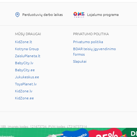
Parduotuvių darbo laikas
Lojalumo programa
MŪSŲ DRAUGAI
PRIVATUMO POLITIKA
KidZone.lt
Privatumo politika
Kotryna Group
BDAR teisių įgyvendinimo
formos
ZaisluPlaneta.lt
Slapukai
BabyCity.lv
BabyCity.ee
Jukukeskus.ee
ToysPlanet.lv
KidZone.lv
KidZone.ee
LT-02189, Įmonės kodas: 121673734, PVM kodas: LT216737314
cijos sutikimo draudžiama