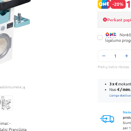
1
-20%
Perkant pap
Norėči
lojalumo pro
Prekių kiekis ribota
3 x
€
mokant 
adidintumėte ją
€ / mėn.
Nuo
Lizingo skaičiuo
Nem
pris
Siunt
imai:
-
per 1
šalis:
Prancūzija