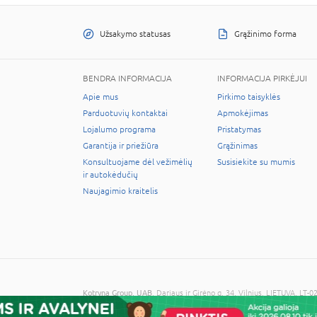
Užsakymo statusas
Grąžinimo forma
BENDRA INFORMACIJA
INFORMACIJA PIRKĖJUI
Apie mus
Pirkimo taisyklės
Parduotuvių kontaktai
Apmokėjimas
Lojalumo programa
Pristatymas
Garantija ir priežiūra
Grąžinimas
Konsultuojame dėl vežimėlių
Susisiekite su mumis
ir autokėdučių
Naujagimio kraitelis
Kotryna Group, UAB
, Dariaus ir Girėno g. 34, Vilnius, LIETUVA, 
© 2026 Visos teisės saugomos. Kopijuoti informaciją be administra