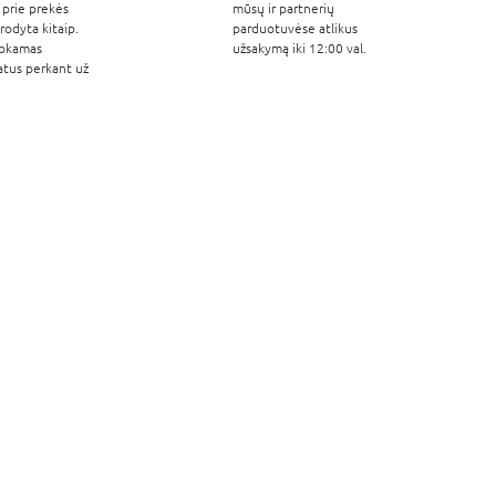
 prie prekės
mūsų ir partnerių
odyta kitaip.
parduotuvėse atlikus
okamas
užsakymą iki 12:00 val.
atus perkant už