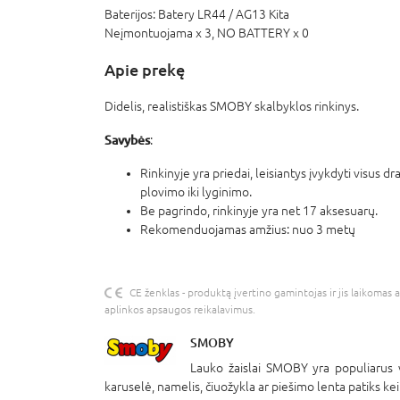
Baterijos:
Batery LR44 / AG13 Kita
Neįmontuojama x 3,
NO BATTERY x 0
Apie prekę
Didelis, realistiškas SMOBY skalbyklos rinkinys.
Savybės
:
Rinkinyje yra priedai, leisiantys įvykdyti visus 
plovimo iki lyginimo.
Be pagrindo, rinkinyje yra net 17 aksesuarų.
Rekomenduojamas amžius: nuo 3 metų
CE ženklas - produktą įvertino gamintojas ir jis laikomas 
aplinkos apsaugos reikalavimus.
SMOBY
Lauko žaislai SMOBY yra populiarus 
karuselė, namelis, čiuožykla ar piešimo lenta patiks ke