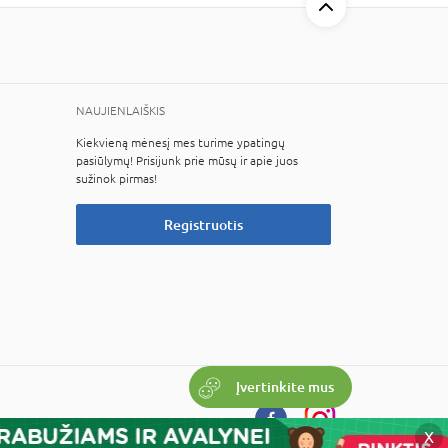
NAUJIENLAIŠKIS
Kiekvieną mėnesį mes turime ypatingų
pasiūlymų! Prisijunk prie mūsų ir apie juos
sužinok pirmas!
Registruotis
Įvertinkite mus
X