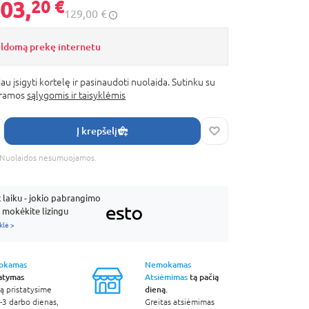
03,
20 €
129,00 €
ildomą prekę internetu
au įsigyti kortelę ir pasinaudoti nuolaida. Sutinku su
gramos
sąlygomis ir taisyklėmis
Į krepšelį
s. Nuolaidos nesumuojamos.
laiku - jokio pabrangimo
mokėkite lizingu
klė >
okamas
Nemokamas
tatymas
Atsiėmimas
tą pačią
dieną.
ą pristatysime
-3 darbo dienas,
Greitas atsiėmimas