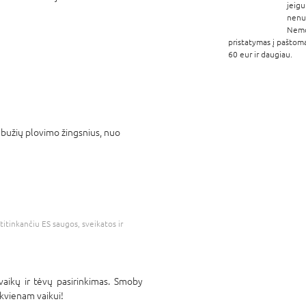
jeigu
nenur
Nem
pristatymas į paštom
60 eur ir daugiau.
drabužių plovimo žingsnius, nuo
atitinkančiu ES saugos, sveikatos ir
vaikų ir tėvų pasirinkimas. Smoby
ikvienam vaikui!