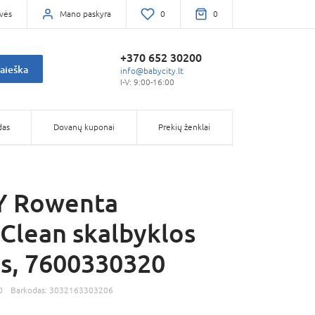
vės
Mano paskyra
0
0
+370 652 30200
aieška
info@babycity.lt
I-V: 9:00-16:00
das
Dovanų kuponai
Prekių ženklai
 Rowenta
lean skalbyklos
ys, 7600330320
0
Barkodas:
3032163303206