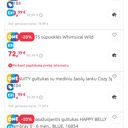
12184
GERA KAINA
79,
99 €
E-KAINA
99,99 €
30d. geriausia kaina: 79,99 €
-20%
BRIGHT STARTS sūpuoklės Whimsical Wild
E-KAINA
72,
39 €
90,49 €
Perkant papildomą prekę internetu
INGENUITY gultukas su mediniu žaislų lanku Cozy Spot,
13104
GERA KAINA
71,
99 €
E-KAINA
89,99 €
30d. geriausia kaina: 71,99 €
-20%
INGENUITY masažuojantis gultukas HAPPY BELLY
Chambray 0 - 6 mėn., BLUE, 16854
E-KAINA