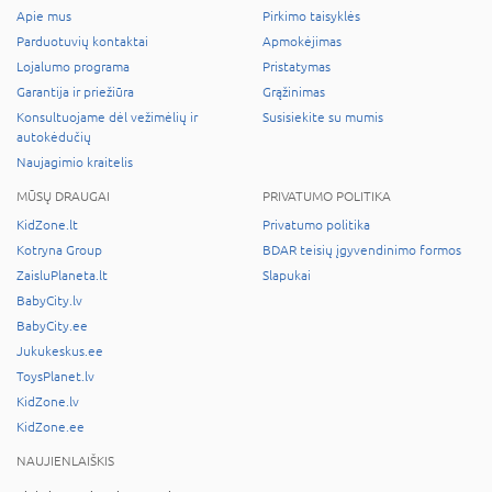
Apie mus
Pirkimo taisyklės
Parduotuvių kontaktai
Apmokėjimas
Lojalumo programa
Pristatymas
Garantija ir priežiūra
Grąžinimas
Konsultuojame dėl vežimėlių ir
Susisiekite su mumis
autokėdučių
Naujagimio kraitelis
MŪSŲ DRAUGAI
PRIVATUMO POLITIKA
KidZone.lt
Privatumo politika
Kotryna Group
BDAR teisių įgyvendinimo formos
ZaisluPlaneta.lt
Slapukai
BabyCity.lv
BabyCity.ee
Jukukeskus.ee
ToysPlanet.lv
KidZone.lv
KidZone.ee
NAUJIENLAIŠKIS