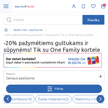
0
Paieška
Spalio mėn. pasiūlymai
-20% pažymėtiems gultukams ir sūpynėms! Tik su One Family kortele
-20% pažymėtiems gultukams ir
sūpynėms! Tik su One Family kortele
Rūšiuoti
Geriausi pasiūlymai
Filtras
Vaiko kambarys
(
16
)
Žaislai mažiesiems
(
2
)
Maitinimui ir žindymui