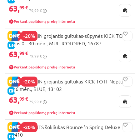
63,
99 €
79,99 €
Perkant papildomą prekę internetu
-20%
BABY EINSTEIN grojantis gultukas-sūpynės KICK TO IT
Opus 0 - 30 mėn., MULTICOLORED, 16787
E-KAINA
63,
99 €
79,99 €
Perkant papildomą prekę internetu
-20%
BABY EINSTEIN grojantis gultukas KICK TO IT Neptune,
0 - 6 mėn., BLUE, 13102
E-KAINA
63,
99 €
79,99 €
Perkant papildomą prekę internetu
-20%
BRIGHT STARTS šokliukas Bounce 'n Spring Deluxe
10410
E-KAINA