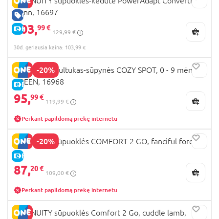
INGENUITY sūpuoklės-kėdutė PowerAdapt ConvertMe,
wynn, 16697
GERA KAINA
103,
99 €
E-KAINA
129,99 €
30d. geriausia kaina: 103,99 €
-20%
INGENUITY gultukas-sūpynės COZY SPOT, 0 - 9 mėn.,
GREEN, 16968
E-KAINA
95,
99 €
119,99 €
Perkant papildomą prekę internetu
-20%
INGENUITY sūpuoklės COMFORT 2 GO, fanciful forest
E-KAINA
87,
20 €
109,00 €
Perkant papildomą prekę internetu
INGENUITY sūpuoklės Comfort 2 Go, cuddle lamb,