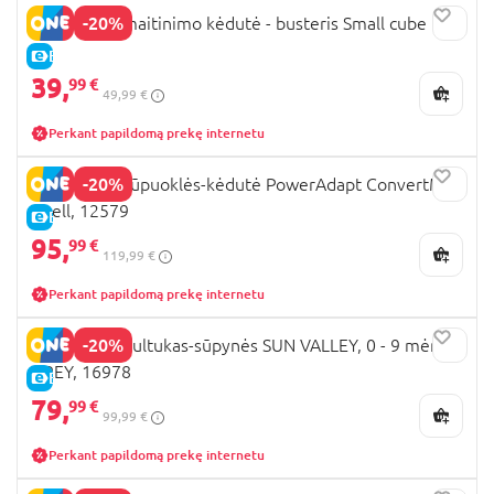
-20%
INGENUITY maitinimo kėdutė - busteris Small cube
E-KAINA
39,
99 €
49,99 €
Perkant papildomą prekę internetu
-20%
INGENUITY sūpuoklės-kėdutė PowerAdapt ConvertMe,
swell, 12579
E-KAINA
95,
99 €
119,99 €
Perkant papildomą prekę internetu
-20%
INGENUITY gultukas-sūpynės SUN VALLEY, 0 - 9 mėn.,
GREY, 16978
E-KAINA
79,
99 €
99,99 €
Perkant papildomą prekę internetu