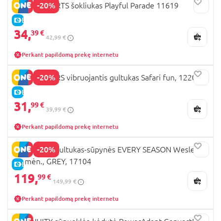
-20%
BRIGHT STARTS šokliukas Playful Parade 11619
E-KAINA
34,
39 €
42,99 €
Perkant papildomą prekę internetu
-20%
BRIGHT STARS vibruojantis gultukas Safari fun, 12204
E-KAINA
31,
99 €
39,99 €
Perkant papildomą prekę internetu
-20%
INGENUITY gultukas-sūpynės EVERY SEASON Wesley, 0
- 9 mėn., GREY, 17104
E-KAINA
119,
99 €
149,99 €
Perkant papildomą prekę internetu