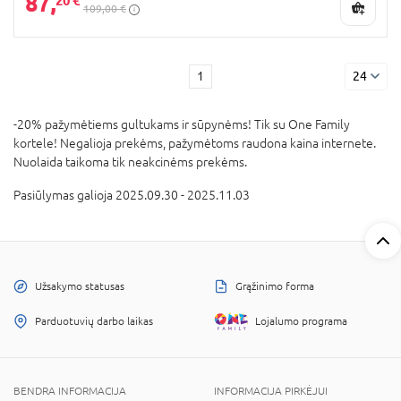
87,
20 €
109,00 €
1
24
-20% pažymėtiems gultukams ir sūpynėms! Tik su One Family
kortele! Negalioja prekėms, pažymėtoms raudona kaina internete.
Nuolaida taikoma tik neakcinėms prekėms.
Pasiūlymas galioja 2025.09.30 - 2025.11.03
Užsakymo statusas
Grąžinimo forma
Parduotuvių darbo laikas
Lojalumo programa
BENDRA INFORMACIJA
INFORMACIJA PIRKĖJUI