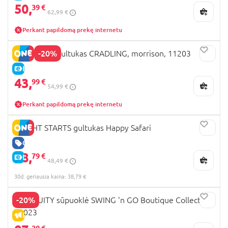
50,
39 €
62,99 €
Perkant papildomą prekę internetu
-20%
INGENUITY gultukas CRADLING, morrison, 11203
E-KAINA
43,
99 €
54,99 €
Perkant papildomą prekę internetu
BRIGHT STARTS gultukas Happy Safari
GERA KAINA
38,
79 €
E-KAINA
48,49 €
30d. geriausia kaina: 38,79 €
-20%
INGENUITY sūpuoklė SWING 'n GO Boutique Collection,
11023
IŠPARDAVIMAS