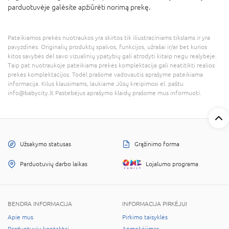
parduotuvėje galėsite apžiūrėti norimą prekę.
Pateikiamos prekės nuotraukos yra skirtos tik iliustraciniams tikslams ir yra
pavyzdinės. Originalių produktų spalvos, funkcijos, užrašai ir/ar bet kurios
kitos savybės dėl savo vizualinių ypatybių gali atrodyti kitaip negu realybėje.
Taip pat nuotraukoje pateikiama prekės komplektacija gali neatitikti realios
prekės komplektacijos. Todėl prašome vadovautis aprašyme pateikiama
informacija. Kilus klausimams, laukiame Jūsų kreipimosi el. paštu
info@babycity.lt Pastebėjus aprašymo klaidų prašome mus informuoti.
Užsakymo statusas
Grąžinimo forma
Parduotuvių darbo laikas
Lojalumo programa
BENDRA INFORMACIJA
INFORMACIJA PIRKĖJUI
Apie mus
Pirkimo taisyklės