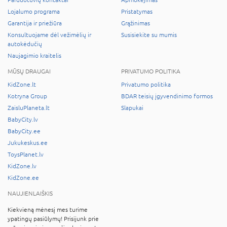
Parduotuvių kontaktai
Apmokėjimas
Lojalumo programa
Pristatymas
Garantija ir priežiūra
Grąžinimas
Konsultuojame dėl vežimėlių ir
Susisiekite su mumis
autokėdučių
Naujagimio kraitelis
MŪSŲ DRAUGAI
PRIVATUMO POLITIKA
KidZone.lt
Privatumo politika
Kotryna Group
BDAR teisių įgyvendinimo formos
ZaisluPlaneta.lt
Slapukai
BabyCity.lv
BabyCity.ee
Jukukeskus.ee
ToysPlanet.lv
KidZone.lv
KidZone.ee
NAUJIENLAIŠKIS
Kiekvieną mėnesį mes turime
ypatingų pasiūlymų! Prisijunk prie