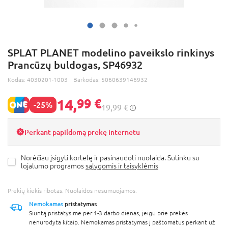
SPLAT PLANET modelino paveikslo rinkinys
Prancūzų buldogas, SP46932
Kodas:
4030201-1003
Barkodas:
5060639146932
14,
99 €
-25%
19,99 €
Perkant papildomą prekę internetu
Norėčiau įsigyti kortelę ir pasinaudoti nuolaida. Sutinku su
lojalumo programos
sąlygomis ir taisyklėmis
Prekių kiekis ribotas. Nuolaidos nesumuojamos.
Nemokamas
pristatymas
Siuntą pristatysime per 1-3 darbo dienas, jeigu prie prekės
nenurodyta kitaip. Nemokamas pristatymas į paštomatus perkant už