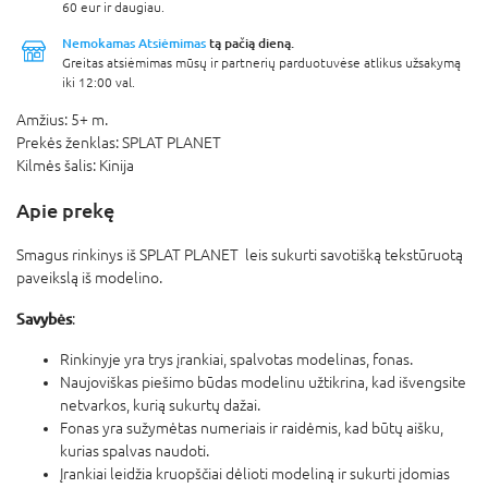
60 eur ir daugiau.
Nemokamas Atsiėmimas
tą pačią dieną.
Greitas atsiėmimas mūsų ir partnerių parduotuvėse atlikus užsakymą
iki 12:00 val.
Amžius:
5+ m.
Prekės ženklas:
SPLAT PLANET
Kilmės šalis:
Kinija
Apie prekę
Smagus rinkinys iš SPLAT PLANET leis sukurti savotišką tekstūruotą
paveikslą iš modelino.
Savybės
:
Rinkinyje yra trys įrankiai, spalvotas modelinas, fonas.
Naujoviškas piešimo būdas modelinu užtikrina, kad išvengsite
netvarkos, kurią sukurtų dažai.
Fonas yra sužymėtas numeriais ir raidėmis, kad būtų aišku,
kurias spalvas naudoti.
Įrankiai leidžia kruopščiai dėlioti modeliną ir sukurti įdomias