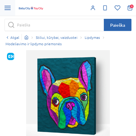
0
Paieška
Atgal
Stiliui, kūrybai, vaizduotei
Lipdymas
Modeliavimo ir lipdymo priemonės
E-KAINA