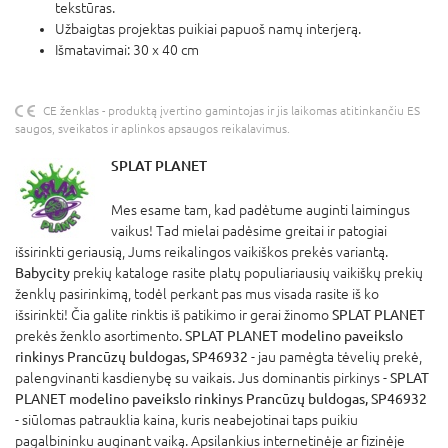
tekstūras.
Užbaigtas projektas puikiai papuoš namų interjerą.
Išmatavimai: 30 x 40 cm
CE ženklas - produktą įvertino gamintojas ir jis laikomas atitinkančiu ES
saugos, sveikatos ir aplinkos apsaugos reikalavimus.
SPLAT PLANET
Mes esame tam, kad padėtume auginti laimingus
vaikus! Tad mielai padėsime greitai ir patogiai
išsirinkti geriausią, Jums reikalingos vaikiškos prekės variantą.
Babycity
prekių kataloge rasite platų populiariausių vaikiškų prekių
ženklų pasirinkimą, todėl perkant pas mus visada rasite iš ko
išsirinkti! Čia galite rinktis iš patikimo ir gerai žinomo
SPLAT PLANET
prekės ženklo asortimento.
SPLAT PLANET modelino paveikslo
rinkinys Prancūzų buldogas, SP46932
- jau pamėgta tėvelių prekė,
palengvinanti kasdienybę su vaikais. Jus dominantis pirkinys -
SPLAT
PLANET modelino paveikslo rinkinys Prancūzų buldogas, SP46932
- siūlomas patrauklia kaina, kuris neabejotinai taps puikiu
pagalbininku auginant vaiką. Apsilankius internetinėje ar fizinėje