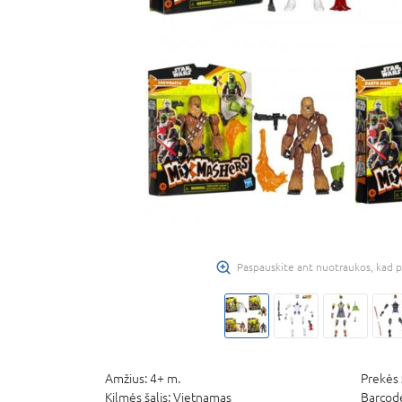
Paspauskite ant nuotraukos, kad p
Amžius:
4+ m.
Prekės 
Kilmės šalis:
Vietnamas
Barcod