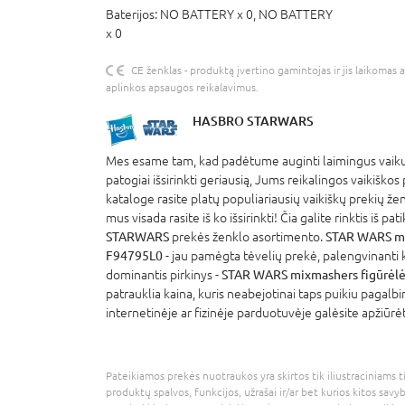
Baterijos:
NO BATTERY x 0,
NO BATTERY
x 0
CE ženklas - produktą įvertino gamintojas ir jis laikomas 
aplinkos apsaugos reikalavimus.
HASBRO STARWARS
Mes esame tam, kad padėtume auginti laimingus vaikus
patogiai išsirinkti geriausią, Jums reikalingos vaikiškos
kataloge rasite platų populiariausių vaikiškų prekių že
mus visada rasite iš ko išsirinkti! Čia galite rinktis iš p
STARWARS
prekės ženklo asortimento.
STAR WARS mix
F94795L0
- jau pamėgta tėvelių prekė, palengvinanti 
dominantis pirkinys -
STAR WARS mixmashers figūrėlė,
patrauklia kaina, kuris neabejotinai taps puikiu pagalb
internetinėje ar fizinėje parduotuvėje galėsite apžiūrė
Pateikiamos prekės nuotraukos yra skirtos tik iliustraciniams ti
produktų spalvos, funkcijos, užrašai ir/ar bet kurios kitos savy