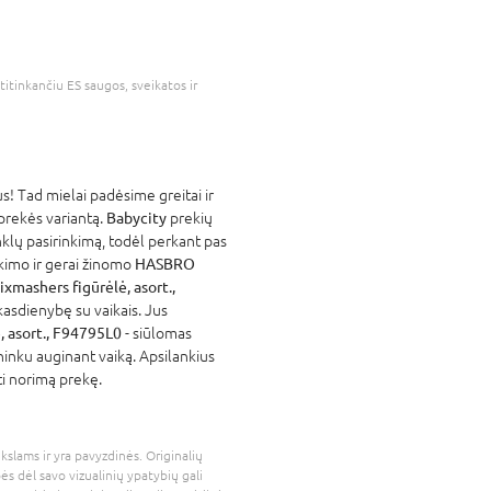
atitinkančiu ES saugos, sveikatos ir
! Tad mielai padėsime greitai ir
 prekės variantą.
Babycity
prekių
nklų pasirinkimą, todėl perkant pas
atikimo ir gerai žinomo
HASBRO
mashers figūrėlė, asort.,
kasdienybę su vaikais. Jus
 asort., F94795L0
- siūlomas
ininku auginant vaiką. Apsilankius
ti norimą prekę.
kslams ir yra pavyzdinės. Originalių
bės dėl savo vizualinių ypatybių gali