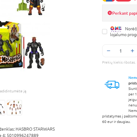
Perkant pap
Norėči
lojalumo pro
Prekių kiekis ribota
Nem
pris
Siunt
adidintumėte ją
per 1
jeigu
nenur
Nem
pristatymas į paštom
60 eur ir daugiau.
ženklas:
HASBRO STARWARS
e 4:
5010996247889