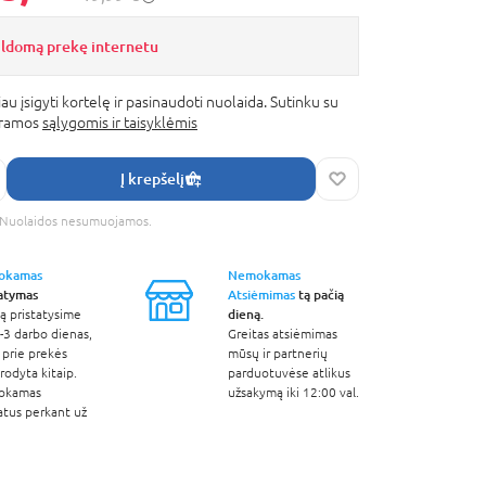
ildomą prekę internetu
au įsigyti kortelę ir pasinaudoti nuolaida. Sutinku su
gramos
sąlygomis ir taisyklėmis
Į krepšelį
s. Nuolaidos nesumuojamos.
okamas
Nemokamas
tatymas
Atsiėmimas
tą pačią
dieną.
ą pristatysime
-3 darbo dienas,
Greitas atsiėmimas
 prie prekės
mūsų ir partnerių
odyta kitaip.
parduotuvėse atlikus
okamas
užsakymą iki 12:00 val.
atus perkant už