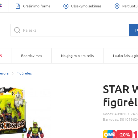
Grąžinimo forma
Užsakymo sekimas
Parduotu
P
S
Išpardavimas
Naujagimio kraitelis
Lauko žaislų gi
herojai
Figūrėlės
STAR 
figūrė
Kodas:
4090101-247
Barkodas:
50109962
1
-20%