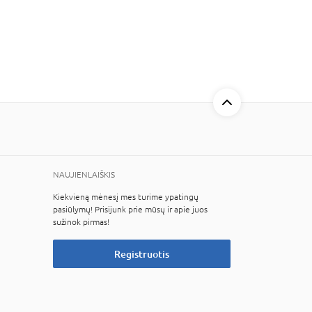
NAUJIENLAIŠKIS
Kiekvieną mėnesį mes turime ypatingų
pasiūlymų! Prisijunk prie mūsų ir apie juos
sužinok pirmas!
Registruotis