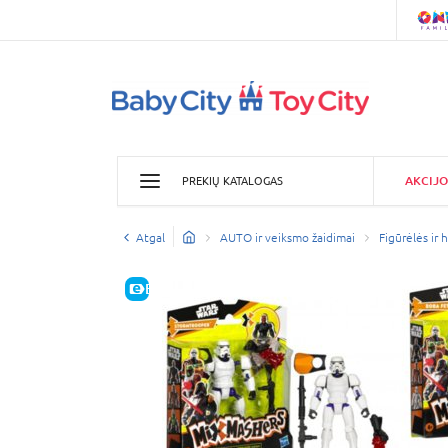
AKCIJO
PREKIŲ KATALOGAS
Atgal
AUTO ir veiksmo žaidimai
Figūrėlės ir 
E-KAINA