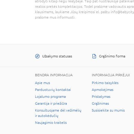
atrodyti kitaip negu realybėje. Taip pat nuotraukoje pateikiam
realios prekės komplektacijos. Todėl prašome vadovautis apra
klausimams, laukiame Jūsų kreipimosi el. paštu
info@babycity
prašome mus informuoti.
Užsakymo statusas
Grąžinimo forma
BENDRA INFORMACIJA
INFORMACIJA PIRKĖJUI
Apie mus
Pirkimo taisyklės
Parduotuvių kontaktai
Apmokėjimas
Lojalumo programa
Pristatymas
Garantija ir priežiūra
Grąžinimas
Konsultuojame dėl vežimėlių
Susisiekite su mumis
ir autokėdučių
Naujagimio kraitelis