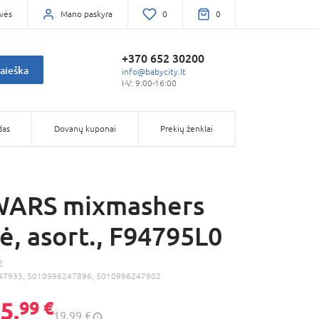
vės
Mano paskyra
0
0
+370 652 30200
aieška
info@babycity.lt
I-V: 9:00-16:00
das
Dovanų kuponai
Prekių ženklai
WARS mixmashers
lė, asort., F94795L0
2
47933, 5010996247896, 5010996247902
5,
99 €
19,99 €