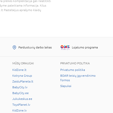
a prekės komplektacija gali neatitikti
šyme pateikiama informacija. Kilus
.lt
Pastebėjus aprašymo klaidų
Parduotuvių darbo laikas
Lojalumo programa
MŪSŲ DRAUGAI
PRIVATUMO POLITIKA
KidZone.lt
Privatumo politika
Kotryna Group
BDAR teisių įgyvendinimo
formos
ZaisluPlaneta.lt
Slapukai
BabyCity.lv
BabyCity.ee
Jukukeskus.ee
ToysPlanet.lv
KidZone.lv