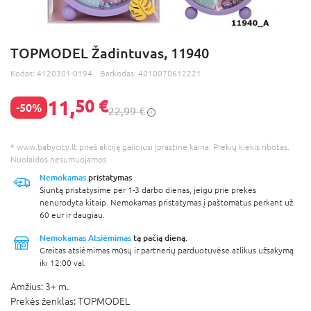
TOPMODEL Žadintuvas, 11940
Kodas:
4120301-0194
Barkodas:
4010070612221
11,
50 €
-50%
22,99 €
* www.babycity.lt prieš akciją galiojusi įprastinė kaina. Prekių kiekis ribotas.
Nuolaidos nesumuojamos.
Nemokamas
pristatymas
Siuntą pristatysime per 1-3 darbo dienas, jeigu prie prekės
nenurodyta kitaip. Nemokamas pristatymas į paštomatus perkant už
60 eur ir daugiau.
Nemokamas Atsiėmimas
tą pačią dieną.
Greitas atsiėmimas mūsų ir partnerių parduotuvėse atlikus užsakymą
iki 12:00 val.
Amžius:
3+ m.
Prekės ženklas:
TOPMODEL