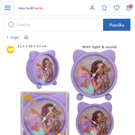
0
Paieška
Atgal
IŠPARDAVIMAS