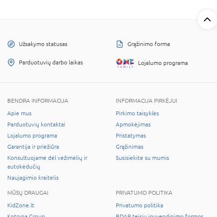
Užsakymo statusas
Grąžinimo forma
Parduotuvių darbo laikas
Lojalumo programa
BENDRA INFORMACIJA
INFORMACIJA PIRKĖJUI
Apie mus
Pirkimo taisyklės
Parduotuvių kontaktai
Apmokėjimas
Lojalumo programa
Pristatymas
Garantija ir priežiūra
Grąžinimas
Konsultuojame dėl vežimėlių ir
Susisiekite su mumis
autokėdučių
Naujagimio kraitelis
MŪSŲ DRAUGAI
PRIVATUMO POLITIKA
KidZone.lt
Privatumo politika
Kotryna Group
BDAR teisių įgyvendinimo formos