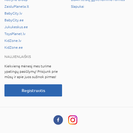
ZaisluPlaneta.lt
Slapukai
BabyCity.lv
BabyCity.ee
Jukukeskus.ee
ToysPlanet.lv
KidZone.lv
KidZone.ee
NAUJIENLAIŠKIS
Kiekvieną mėnesį mes turime
ypatingų pasiūlymų! Prisijunk prie
mūsų ir apie juos sužinok pirmas!
Registruotis