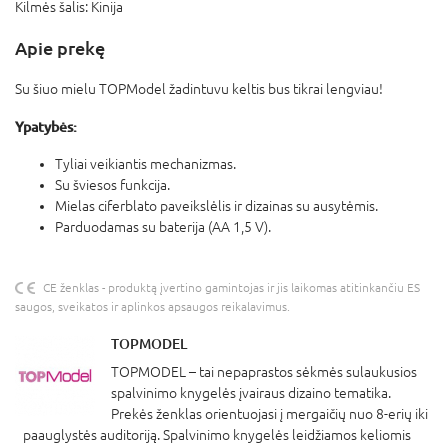
Kilmės šalis:
Kinija
Apie prekę
Su šiuo mielu TOPModel žadintuvu keltis bus tikrai lengviau!
Ypatybės:
Tyliai veikiantis mechanizmas.
Su šviesos funkcija.
Mielas ciferblato paveikslėlis ir dizainas su ausytėmis.
Parduodamas su baterija (AA 1,5 V).
CE ženklas - produktą įvertino gamintojas ir jis laikomas atitinkančiu ES
saugos, sveikatos ir aplinkos apsaugos reikalavimus.
TOPMODEL
TOPMODEL – tai nepaprastos sėkmės sulaukusios
spalvinimo knygelės įvairaus dizaino tematika.
Prekės ženklas orientuojasi į mergaičių nuo 8-erių iki
paauglystės auditoriją. Spalvinimo knygelės leidžiamos keliomis