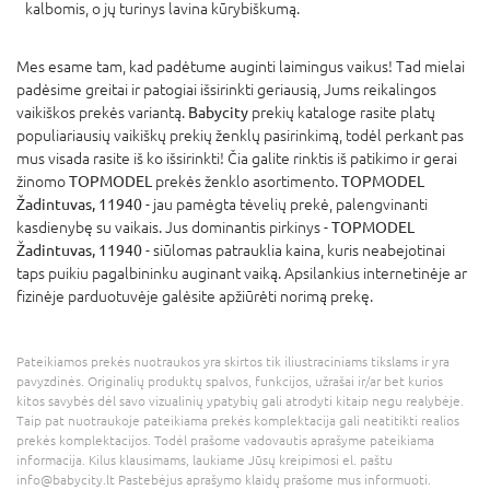
kalbomis, o jų turinys lavina kūrybiškumą.
Mes esame tam, kad padėtume auginti laimingus vaikus! Tad mielai
padėsime greitai ir patogiai išsirinkti geriausią, Jums reikalingos
vaikiškos prekės variantą.
Babycity
prekių kataloge rasite platų
populiariausių vaikiškų prekių ženklų pasirinkimą, todėl perkant pas
mus visada rasite iš ko išsirinkti! Čia galite rinktis iš patikimo ir gerai
žinomo
TOPMODEL
prekės ženklo asortimento.
TOPMODEL
Žadintuvas, 11940
- jau pamėgta tėvelių prekė, palengvinanti
kasdienybę su vaikais. Jus dominantis pirkinys -
TOPMODEL
Žadintuvas, 11940
- siūlomas patrauklia kaina, kuris neabejotinai
taps puikiu pagalbininku auginant vaiką. Apsilankius internetinėje ar
fizinėje parduotuvėje galėsite apžiūrėti norimą prekę.
Pateikiamos prekės nuotraukos yra skirtos tik iliustraciniams tikslams ir yra
pavyzdinės. Originalių produktų spalvos, funkcijos, užrašai ir/ar bet kurios
kitos savybės dėl savo vizualinių ypatybių gali atrodyti kitaip negu realybėje.
Taip pat nuotraukoje pateikiama prekės komplektacija gali neatitikti realios
prekės komplektacijos. Todėl prašome vadovautis aprašyme pateikiama
informacija. Kilus klausimams, laukiame Jūsų kreipimosi el. paštu
info@babycity.lt Pastebėjus aprašymo klaidų prašome mus informuoti.