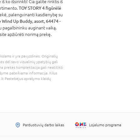
ko išsirinkti! Čia galite rinktis iš
ortimento.
TOY STORY 4 figūrėlė
rekė, palengvinanti kasdienybę su
ė Wind Up Buddy, asort, 64474
-
iu pagalbininku auginant vaiką.
site apžiūrėti norimą prekę.
kslams ir yra pavyzdinės. Originalių
bės dėl savo vizualinių ypatybių gali
a prekės komplektacija gali neatitikti
šyme pateikiama informacija. Kilus
.lt
Pastebėjus aprašymo klaidų
Parduotuvių darbo laikas
Lojalumo programa