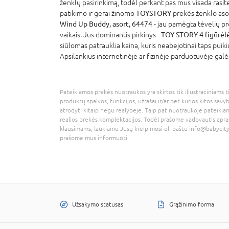
ženklų pasirinkimą, todėl perkant pas mus visada rasite iš 
patikimo ir gerai žinomo
TOYSTORY
prekės ženklo as
Wind Up Buddy, asort, 64474
- jau pamėgta tėvelių p
vaikais. Jus dominantis pirkinys -
TOY STORY 4 figūrėl
siūlomas patrauklia kaina, kuris neabejotinai taps puik
Apsilankius internetinėje ar fizinėje parduotuvėje galė
Pateikiamos prekės nuotraukos yra skirtos tik iliustraciniams ti
produktų spalvos, funkcijos, užrašai ir/ar bet kurios kitos savy
atrodyti kitaip negu realybėje. Taip pat nuotraukoje pateikiam
realios prekės komplektacijos. Todėl prašome vadovautis apra
klausimams, laukiame Jūsų kreipimosi el. paštu
info@babycity
prašome mus informuoti.
Užsakymo statusas
Grąžinimo forma