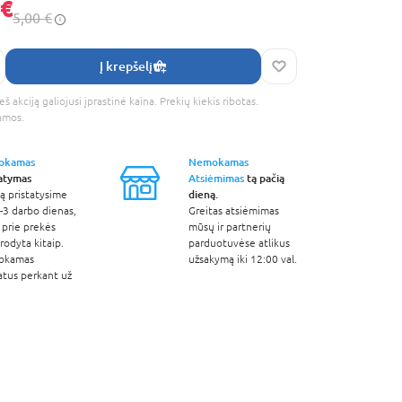
 €
5,00 €
Į krepšelį
š akciją galiojusi įprastinė kaina. Prekių kiekis ribotas.
amos.
okamas
Nemokamas
tatymas
Atsiėmimas
tą pačią
dieną.
ą pristatysime
-3 darbo dienas,
Greitas atsiėmimas
 prie prekės
mūsų ir partnerių
odyta kitaip.
parduotuvėse atlikus
okamas
užsakymą iki 12:00 val.
atus perkant už