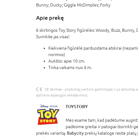
Bunny; Ducky; Giggle McDimples; Forky
Apie prekę
6 skirtingos Toy Story figūrėlės: Woody, Buzz, Bunny, 
Surinkite jas visas!
Kiekviena figūrėlė parduodama atskirai (nepam
norimos)
Aukštis: apie 10 cm.
Tinka vaikams nuo 4 m.
CE ženklas - produktą įvertino gamintojas ir jis laikomas 
aplinkos apsaugos reikalavimus.
TOYSTORY
Mes esame tam, kad padėtume auginti 
padėsime greitai ir patogiai išsirinkti g
prekės variantą.
Babycity
prekių kataloge rasite platų 