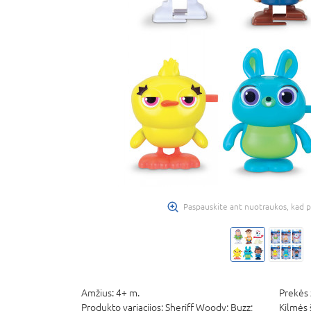
Paspauskite ant nuotraukos, kad p
Amžius:
4+ m.
Prekės 
Produkto variacijos:
Sheriff Woody; Buzz;
Kilmės 