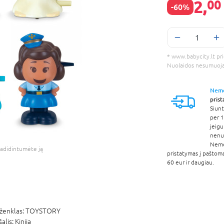
2,
00
-60%
* www.babycity.lt prie
Nuolaidos nesumuoj
Nem
pris
Siunt
per 1
jeigu
nenur
Nem
adidintumėte ją
pristatymas į paštom
60 eur ir daugiau.
ženklas:
TOYSTORY
šalis:
Kinija