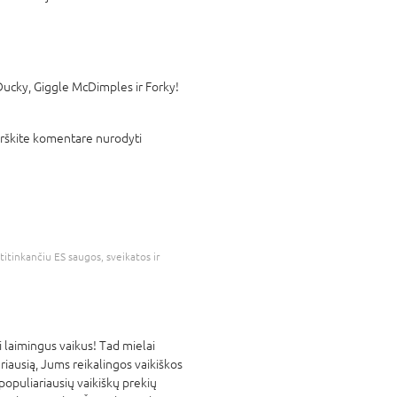
Ducky, Giggle McDimples ir Forky!
irškite komentare nurodyti
atitinkančiu ES saugos, sveikatos ir
laimingus vaikus! Tad mielai
eriausią, Jums reikalingos vaikiškos
populiariausių vaikiškų prekių