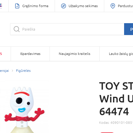
Grąžinimo forma
Užsakymo sekimas
Parduotu
P
S
Išpardavimas
Naujagimio kraitelis
Lauko žaislų gi
herojai
Figūrėlės
TOY ST
Wind U
64474
Kodas:
4090101-085