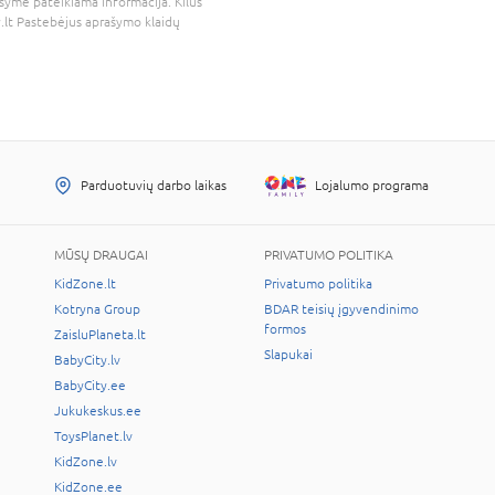
šyme pateikiama informacija. Kilus
.lt
Pastebėjus aprašymo klaidų
Parduotuvių darbo laikas
Lojalumo programa
MŪSŲ DRAUGAI
PRIVATUMO POLITIKA
KidZone.lt
Privatumo politika
Kotryna Group
BDAR teisių įgyvendinimo
formos
ZaisluPlaneta.lt
Slapukai
BabyCity.lv
BabyCity.ee
Jukukeskus.ee
ToysPlanet.lv
KidZone.lv
KidZone.ee