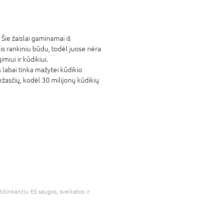
. Šie žaislai gaminamai iš
ais rankiniu būdu, todėl juose nėra
iui ir kūdikiui.
ys labai tinka mažytei kūdikio
ežasčių, kodėl 30 milijonų kūdikių
atitinkančiu ES saugos, sveikatos ir