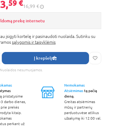
3,
59 €
16,99 €
ildomą prekę internetu
au įsigyti kortelę ir pasinaudoti nuolaida. Sutinku su
gramos
sąlygomis ir taisyklėmis
Į krepšelį
s. Nuolaidos nesumuojamos.
okamas
Nemokamas
tatymas
Atsiėmimas
tą pačią
dieną.
ą pristatysime
-3 darbo dienas,
Greitas atsiėmimas
 prie prekės
mūsų ir partnerių
odyta kitaip.
parduotuvėse atlikus
okamas
užsakymą iki 12:00 val.
atus perkant už