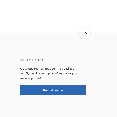
NAUJIENLAIŠKIS
Kiekvieną mėnesį mes turime ypatingų
pasiūlymų! Prisijunk prie mūsų ir apie juos
sužinok pirmas!
Registruotis