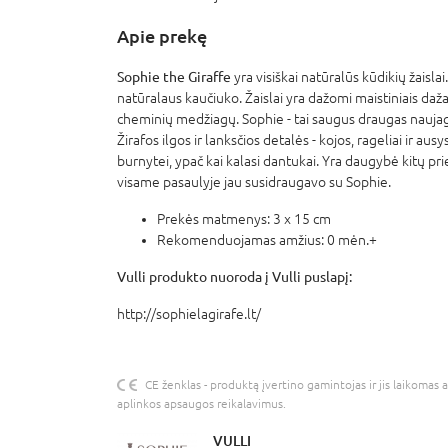
Apie prekę
Sophie the Giraffe
yra visiškai natūralūs kūdikių žaislai
natūralaus kaučiuko. Žaislai yra dažomi maistiniais daž
cheminių medžiagų. Sophie - tai saugus draugas naujagim
Žirafos ilgos ir lanksčios detalės - kojos, rageliai ir aus
burnytei, ypač kai kalasi dantukai. Yra daugybė kitų pri
visame pasaulyje jau susidraugavo su Sophie.
Prekės matmenys: 3 x 15 cm
Rekomenduojamas amžius: 0 mėn.+
Vulli produkto nuoroda į Vulli puslapį:
http://sophielagirafe.lt/
CE ženklas - produktą įvertino gamintojas ir jis laikomas 
aplinkos apsaugos reikalavimus.
VULLI