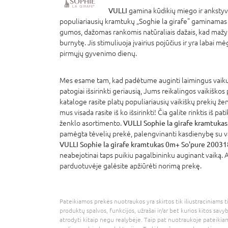
VULLI
gamina kūdikių miego ir anksty
populiariausių kramtukų „Soghie la girafe" gaminamas
gumos, dažomas rankomis natūraliais dažais, kad mažyli
burnytę. Jis stimuliuoja įvairius pojūčius ir yra labai
pirmųjų gyvenimo dienų.
Mes esame tam, kad padėtume auginti laimingus vaikus
patogiai išsirinkti geriausią, Jums reikalingos vaikiškos
kataloge rasite platų populiariausių vaikiškų prekių že
mus visada rasite iš ko išsirinkti! Čia galite rinktis iš p
ženklo asortimento.
VULLI Sophie la girafe kramtuka
pamėgta tėvelių prekė, palengvinanti kasdienybę su vai
VULLI Sophie la girafe kramtukas 0m+ So'pure 20031
neabejotinai taps puikiu pagalbininku auginant vaiką. A
parduotuvėje galėsite apžiūrėti norimą prekę.
Pateikiamos prekės nuotraukos yra skirtos tik iliustraciniams ti
produktų spalvos, funkcijos, užrašai ir/ar bet kurios kitos savy
atrodyti kitaip negu realybėje. Taip pat nuotraukoje pateikiam