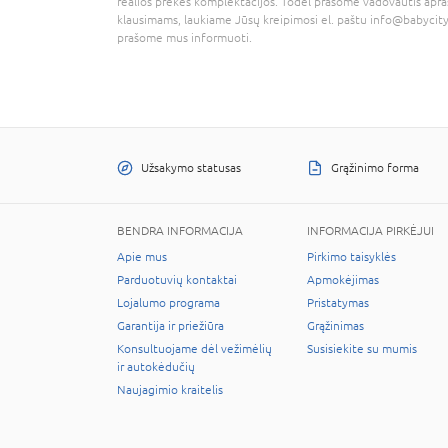
realios prekės komplektacijos. Todėl prašome vadovautis apra
klausimams, laukiame Jūsų kreipimosi el. paštu
info@babycity
prašome mus informuoti.
Užsakymo statusas
Grąžinimo forma
BENDRA INFORMACIJA
INFORMACIJA PIRKĖJUI
Apie mus
Pirkimo taisyklės
Parduotuvių kontaktai
Apmokėjimas
Lojalumo programa
Pristatymas
Garantija ir priežiūra
Grąžinimas
Konsultuojame dėl vežimėlių
Susisiekite su mumis
ir autokėdučių
Naujagimio kraitelis