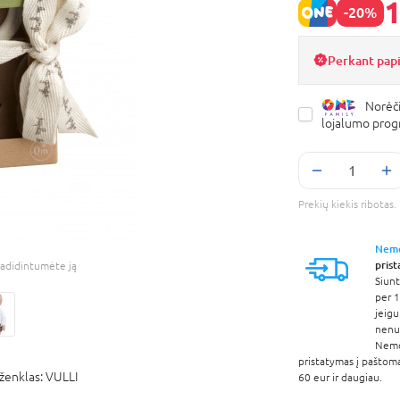
1
-20%
Perkant pap
Norėči
lojalumo pro
Prekių kiekis ribota
Nem
pris
adidintumėte ją
Siunt
per 1
jeigu
nenur
Nem
pristatymas į paštom
ženklas:
VULLI
60 eur ir daugiau.