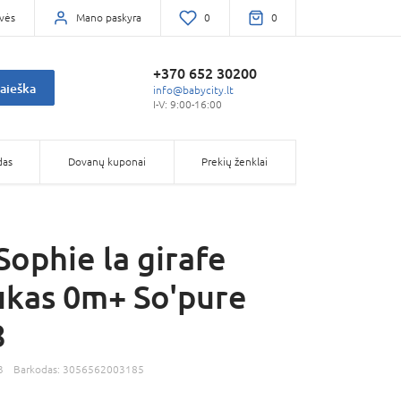
vės
Mano paskyra
0
0
+370 652 30200
aieška
info@babycity.lt
I-V: 9:00-16:00
das
Dovanų kuponai
Prekių ženklai
Sophie la girafe
kas 0m+ So'pure
8
3
Barkodas:
3056562003185