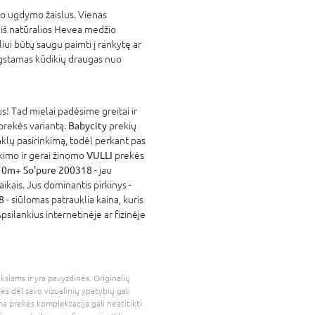
vo ugdymo žaislus. Vienas
 iš natūralios Hevea medžio
ui būtų saugu paimti į rankytę ar
 mėgstamas kūdikių draugas nuo
! Tad mielai padėsime greitai ir
 prekės variantą.
Babycity
prekių
nklų pasirinkimą, todėl perkant pas
atikimo ir gerai žinomo
VULLI
prekės
s 0m+ So'pure 200318
- jau
kais. Jus dominantis pirkinys -
8
- siūlomas patrauklia kaina, kuris
psilankius internetinėje ar fizinėje
kslams ir yra pavyzdinės. Originalių
bės dėl savo vizualinių ypatybių gali
a prekės komplektacija gali neatitikti