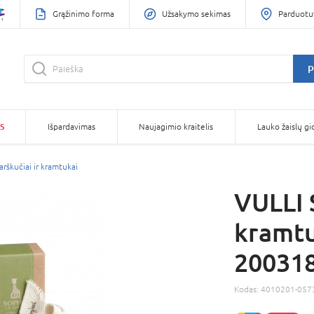
Grąžinimo forma
Užsakymo sekimas
Parduotu
P
S
Išpardavimas
Naujagimio kraitelis
Lauko žaislų gi
arškučiai ir kramtukai
VULLI 
kramtu
20031
Kodas:
4010201-057