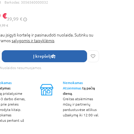
3
Barkodas:
3056560000032
 €
39,99 €
9,99 €
au įsigyti kortelę ir pasinaudoti nuolaida. Sutinku su
gramos
sąlygomis ir taisyklėmis
Į krepšelį
s. Nuolaidos nesumuojamos.
okamas
Nemokamas
tatymas
Atsiėmimas
tą pačią
dieną.
ą pristatysime
-3 darbo dienas,
Greitas atsiėmimas
 prie prekės
mūsų ir partnerių
odyta kitaip.
parduotuvėse atlikus
okamas
užsakymą iki 12:00 val.
atus perkant už