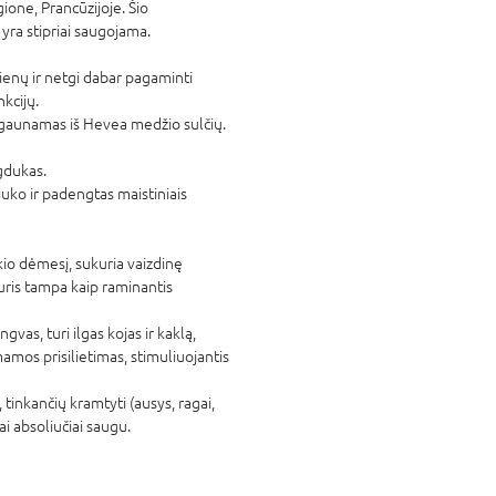
ione, Prancūzijoje. Šio
yra stipriai saugojama.
 dienų ir netgi dabar pagaminti
kcijų.
 gaunamas iš Hevea medžio sulčių.
igdukas.
ko ir padengtas maistiniais
kio dėmesį, sukuria vaizdinę
 kuris tampa kaip raminantis
vas, turi ilgas kojas ir kaklą,
mamos prisilietimas, stimuliuojantis
ų, tinkančių kramtyti (ausys, ragai,
ai absoliučiai saugu.