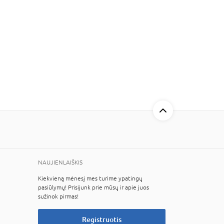
NAUJIENLAIŠKIS
Kiekvieną mėnesį mes turime ypatingų
pasiūlymų! Prisijunk prie mūsų ir apie juos
sužinok pirmas!
Registruotis