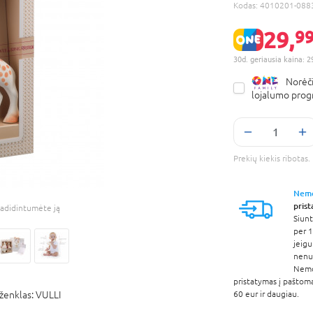
Kodas:
4010201-088
29,
99
30d. geriausia kaina: 2
Norėči
lojalumo pro
Prekių kiekis ribota
Nem
pris
adidintumėte ją
Siunt
per 1
jeigu
nenur
Nem
pristatymas į paštom
ženklas:
VULLI
60 eur ir daugiau.