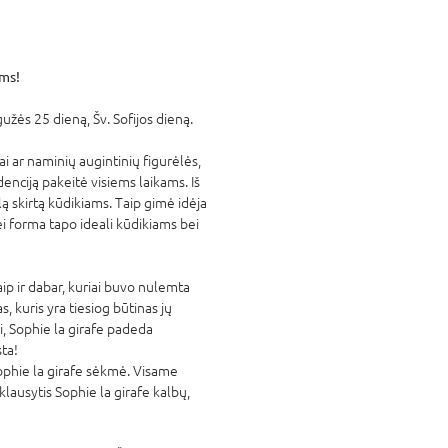
ams!
gužės 25 dieną, Šv. Sofijos dieną.
iai ar naminių augintinių figurėlės,
enciją pakeitė visiems laikams. Iš
 skirtą kūdikiams. Taip gimė idėja
bei forma tapo ideali kūdikiams bei
aip ir dabar, kuriai buvo nulemta
s, kuris yra tiesiog būtinas jų
, Sophie la girafe padeda
ta!
 Sophie la girafe sėkmė. Visame
klausytis Sophie la girafe kalbų,