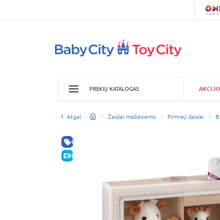
AKCIJO
PREKIŲ KATALOGAS
Atgal
Žaislai mažiesiems
Pirmieji žaislai
B
GERA KAINA
E-KAINA