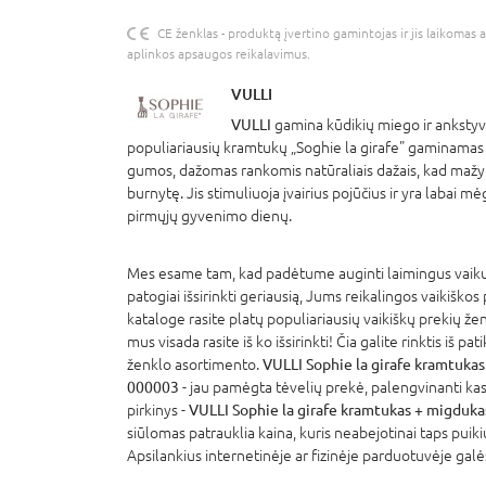
CE ženklas - produktą įvertino gamintojas ir jis laikomas 
aplinkos apsaugos reikalavimus.
VULLI
VULLI
gamina kūdikių miego ir anksty
populiariausių kramtukų „Soghie la girafe" gaminamas
gumos, dažomas rankomis natūraliais dažais, kad mažyli
burnytę. Jis stimuliuoja įvairius pojūčius ir yra labai
pirmųjų gyvenimo dienų.
Mes esame tam, kad padėtume auginti laimingus vaikus
patogiai išsirinkti geriausią, Jums reikalingos vaikiškos
kataloge rasite platų populiariausių vaikiškų prekių že
mus visada rasite iš ko išsirinkti! Čia galite rinktis iš p
ženklo asortimento.
VULLI Sophie la girafe kramtuka
000003
- jau pamėgta tėvelių prekė, palengvinanti kas
pirkinys -
VULLI Sophie la girafe kramtukas + migduk
siūlomas patrauklia kaina, kuris neabejotinai taps puik
Apsilankius internetinėje ar fizinėje parduotuvėje galė