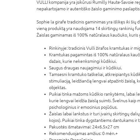
VULLI kompanija yra įsikūrusi Rumilly Haute-Savoie reg
nepakartojamo ir autentiško žaislo gaminimo paslaptis 
Sophie la girafe tradicinis gaminimas yra išlikęs iki šių
vieną produktą yra naudojama 14 skirtingų rankinių fun
Žaislas gaminamas iš 100% natūralaus kaučiuko, kuris
Rinkinyje: tradicinis Vulli žirafos kramtukas ir m
Kramtukas pagamintas iš 100% natūralaus kaučiu
dažais, kurie nekenksmingi kūdikiui.
Saugus draugas naujagimiui ir kūdikiui.
Tamsesni kramtuko taškeliai, atkreipiantys kūdi
stimuliaciją, leidžiančią lengvai atpažinti žaislą,
objektas.
Puikiai tinka mažoms kūdikio rankytėms, labai leng
kurie lengvai leidžia žaislą suimti. Švelnus kaip 
psichologinius ir emocinius pojūčius.
Žaislas labai lankstus ir turi įvairių skirtingų dali
kojos). Puikiai tinka dygstantiems dantukams ir t
Pakuotės išmatavimai: 24x6.5x27 cm
Rekomenduojamas amžius: 0 mėn.+
Pagaminta Prancūzijoje