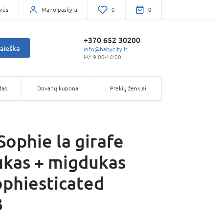
vės
Mano paskyra
0
0
+370 652 30200
aieška
info@babycity.lt
I-V: 9:00-16:00
das
Dovanų kuponai
Prekių ženklai
Sophie la girafe
kas + migdukas
phiesticated
3