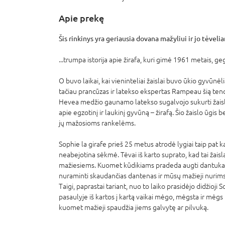
Apie prekę
Šis rinkinys yra geriausia dovana mažyliui ir jo tėveli
...trumpa istorija apie žirafa, kuri gimė 1961 metais, ge
O buvo laikai, kai vieninteliai žaislai buvo ūkio gyvūnėl
tačiau prancūzas ir latekso ekspertas Rampeau šią tend
Hevea medžio gaunamo latekso sugalvojo sukurti žaislą
apie egzotinį ir laukinį gyvūną – žirafą. Šio žaislo ūgis 
jų mažosioms rankelėms.
Sophie la girafe prieš 25 metus atrodė lygiai taip pat k
neabejotina sėkmė. Tėvai iš karto suprato, kad tai žaisla
mažiesiems. Kuomet kūdikiams pradeda augti dantukai
nuraminti skaudančias dantenas ir mūsų mažieji nurims
Taigi, paprastai tariant, nuo to laiko prasidėjo didžioji
pasaulyje iš kartos į kartą vaikai mėgo, mėgsta ir mėgs 
kuomet mažieji spaudžia jiems galvytę ar pilvuką.