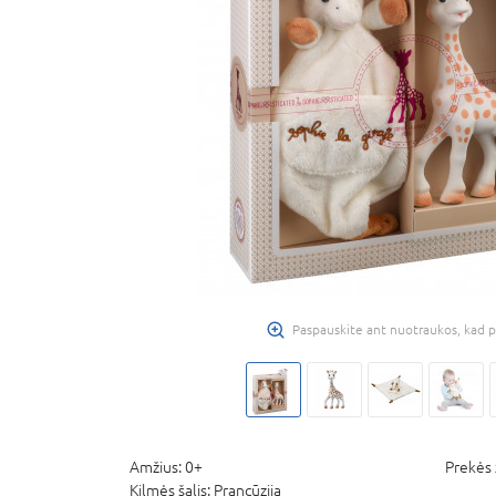
Paspauskite ant nuotraukos, kad p
Amžius:
0+
Prekės 
Kilmės šalis:
Prancūzija