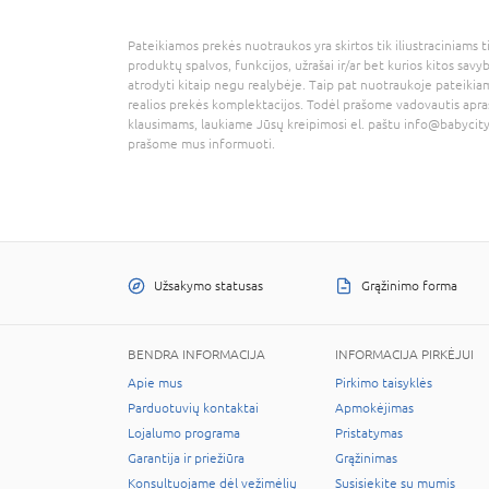
Pateikiamos prekės nuotraukos yra skirtos tik iliustraciniams ti
produktų spalvos, funkcijos, užrašai ir/ar bet kurios kitos savy
atrodyti kitaip negu realybėje. Taip pat nuotraukoje pateikiam
realios prekės komplektacijos. Todėl prašome vadovautis apra
klausimams, laukiame Jūsų kreipimosi el. paštu
info@babycity
prašome mus informuoti.
Užsakymo statusas
Grąžinimo forma
BENDRA INFORMACIJA
INFORMACIJA PIRKĖJUI
Apie mus
Pirkimo taisyklės
Parduotuvių kontaktai
Apmokėjimas
Lojalumo programa
Pristatymas
Garantija ir priežiūra
Grąžinimas
Konsultuojame dėl vežimėlių
Susisiekite su mumis