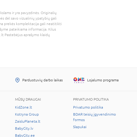
kslams ir yra pavyzdinės. Originalių
bės dėl savo vizualinių ypatybių gali
a prekės komplektacija gali neatitikti
šyme pateikiama informacija. Kilus
.lt
Pastebėjus aprašymo klaidų
Parduotuvių darbo laikas
Lojalumo programa
MŪSŲ DRAUGAI
PRIVATUMO POLITIKA
KidZone.lt
Privatumo politika
Kotryna Group
BDAR teisių įgyvendinimo
formos
ZaisluPlaneta.lt
Slapukai
BabyCity.lv
BabyCity.ee