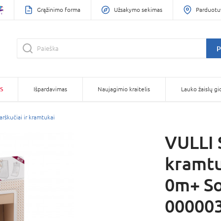
Grąžinimo forma
Užsakymo sekimas
Parduotu
P
S
Išpardavimas
Naujagimio kraitelis
Lauko žaislų gi
arškučiai ir kramtukai
VULLI 
kramtu
0m+ So
00000