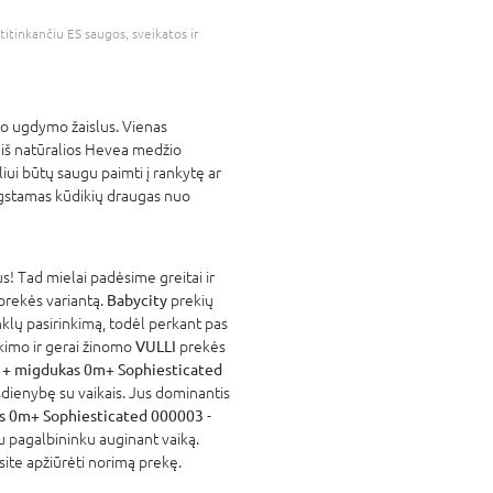
atitinkančiu ES saugos, sveikatos ir
vo ugdymo žaislus. Vienas
 iš natūralios Hevea medžio
ui būtų saugu paimti į rankytę ar
 mėgstamas kūdikių draugas nuo
! Tad mielai padėsime greitai ir
 prekės variantą.
Babycity
prekių
nklų pasirinkimą, todėl perkant pas
atikimo ir gerai žinomo
VULLI
prekės
s + migdukas 0m+ Sophiesticated
dienybę su vaikais. Jus dominantis
as 0m+ Sophiesticated 000003
-
iu pagalbininku auginant vaiką.
site apžiūrėti norimą prekę.