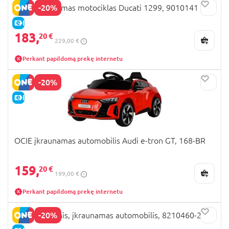
-20%
OCIE įkraunamas motociklas Ducati 1299, 9010141
E-KAINA
183,
20 €
229,00 €
Perkant papildomą prekę internetu
-20%
E-KAINA
OCIE įkraunamas automobilis Audi e-tron GT, 168-BR
159,
20 €
199,00 €
Perkant papildomą prekę internetu
-20%
OCIE elektrinis, įkraunamas automobilis, 8210460-2AR