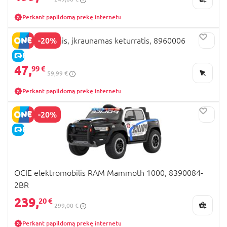
Perkant papildomą prekę internetu
-20%
OCIE elektrinis, įkraunamas keturratis, 8960006
E-KAINA
47,
99 €
59,99 €
Perkant papildomą prekę internetu
-20%
E-KAINA
OCIE elektromobilis RAM Mammoth 1000, 8390084-
2BR
239,
20 €
299,00 €
Perkant papildomą prekę internetu