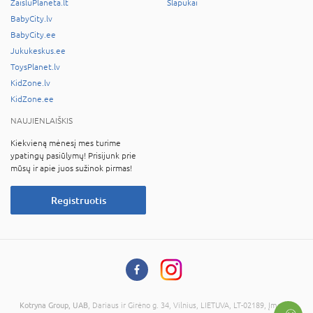
ZaisluPlaneta.lt
Slapukai
BabyCity.lv
BabyCity.ee
Jukukeskus.ee
ToysPlanet.lv
KidZone.lv
KidZone.ee
NAUJIENLAIŠKIS
Kiekvieną mėnesį mes turime
ypatingų pasiūlymų! Prisijunk prie
mūsų ir apie juos sužinok pirmas!
Registruotis
Kotryna Group, UAB
, Dariaus ir Girėno g. 34, Vilnius, LIETUVA, LT-02189, Įmonės