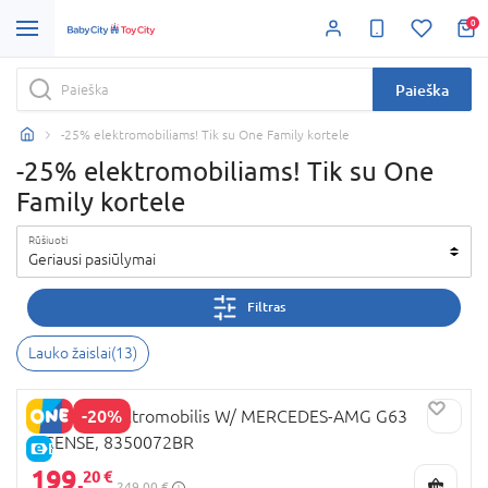
0
Paieška
-25% elektromobiliams! Tik su One Family kortele
-25% elektromobiliams! Tik su One
Family kortele
Rūšiuoti
Geriausi pasiūlymai
Filtras
Lauko žaislai
(
13
)
-20%
OCIE RC elektromobilis W/ MERCEDES-AMG G63
LICENSE, 8350072BR
E-KAINA
199,
20 €
249,00 €