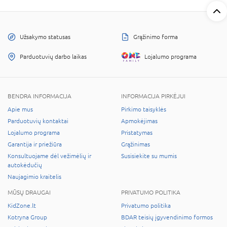
Užsakymo statusas
Grąžinimo forma
Parduotuvių darbo laikas
Lojalumo programa
BENDRA INFORMACIJA
INFORMACIJA PIRKĖJUI
Apie mus
Pirkimo taisyklės
Parduotuvių kontaktai
Apmokėjimas
Lojalumo programa
Pristatymas
Garantija ir priežiūra
Grąžinimas
Konsultuojame dėl vežimėlių ir
Susisiekite su mumis
autokėdučių
Naujagimio kraitelis
MŪSŲ DRAUGAI
PRIVATUMO POLITIKA
KidZone.lt
Privatumo politika
Kotryna Group
BDAR teisių įgyvendinimo formos