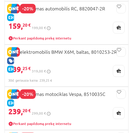
-20%
OCIE įkraunamas automobilis RC, 8820047-2R
E-KAINA
159,
20 €
199,00 €
Perkant papildomą prekę internetu
OCIE elektromobilis BMW X6M, baltas, 8010253-2R
GERA KAINA
239,
25 €
E-KAINA
319,00 €
30d. geriausia kaina: 239,25 €
-20%
OCIE įkraunamas motociklas Vespa, 8510035C
E-KAINA
239,
20 €
299,00 €
Perkant papildomą prekę internetu