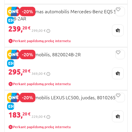
-20%
OCIE įkraunamas automobilis Mercedes-Benz EQS SUV,
198-2AR
E-KAINA
239,
20 €
299,00 €
Perkant papildomą prekę internetu
-20%
OCIE elektromobilis, 8820024B-2R
E-KAINA
295,
20 €
369,00 €
Perkant papildomą prekę internetu
-20%
OCIE elektromobilis LEXUS LC500, juodas, 8010265-2R
E-KAINA
183,
20 €
229,00 €
Perkant papildomą prekę internetu