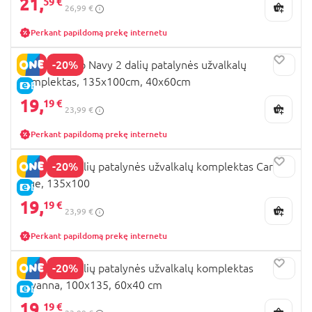
21,
59 €
26,99 €
Perkant papildomą prekę internetu
-20%
MIMINU Dino Navy 2 dalių patalynės užvalkalų
komplektas, 135x100cm, 40x60cm
E-KAINA
19,
19 €
23,99 €
Perkant papildomą prekę internetu
-20%
MIMINU 2 dalių patalynės užvalkalų komplektas Cars
blue, 135x100
E-KAINA
19,
19 €
23,99 €
Perkant papildomą prekę internetu
-20%
MIMINU 2 dalių patalynės užvalkalų komplektas
Savanna, 100x135, 60x40 cm
E-KAINA
19,
19 €