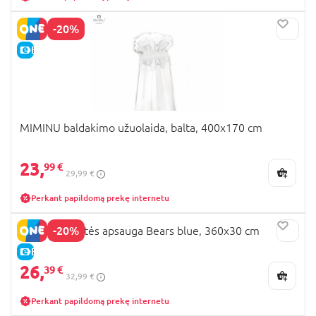
-20%
E-KAINA
MIMINU baldakimo užuolaida, balta, 400x170 cm
23,
99 €
29,99 €
Perkant papildomą prekę internetu
-20%
MIMINU lovytės apsauga Bears blue, 360x30 cm
E-KAINA
26,
39 €
32,99 €
Perkant papildomą prekę internetu