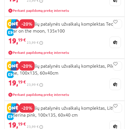
23,99 €
Perkant papildomą prekę internetu
-20%
MIMINU 2 dalių patalynės užvalkalų komplektas Teddy
bear on the moon, 135x100
E-KAINA
19,
19 €
23,99 €
Perkant papildomą prekę internetu
-20%
MIMINU 2 dalių patalynės užvalkalų komplektas, Pilots
Blue, 100x135, 60x40cm
E-KAINA
19,
19 €
23,99 €
Perkant papildomą prekę internetu
-20%
MIMINU 2 dalių patalynės užvalkalų komplektas, Little
ballerina pink, 100x135, 60x40 cm
E-KAINA
19,
19 €
23,99 €