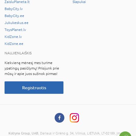
ZaisluPlaneta.lt
Slapukai
BabyCity.lv
BabyCity.ee
Jukukeskus.ee
ToysPlanet.lv
KidZone.lv
KidZone.ee
NAUJIENLAIŠKIS
Kiekvieną mėnesį mes turime
ypatingų pasiūlymų! Prisijunk prie
mūsų ir apie juos sužinok pirmas!
Registruotis
Kotryna Group, UAB
, Dariaus ir Girėno g. 34, Vilnius, LIETUVA, LT-02189, Įmonės