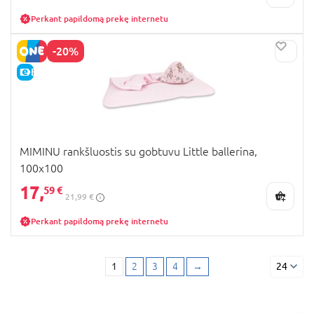
Perkant papildomą prekę internetu
-20%
E-KAINA
MIMINU rankšluostis su gobtuvu Little ballerina,
100x100
17,
59 €
21,99 €
Perkant papildomą prekę internetu
1
2
3
4
→
24