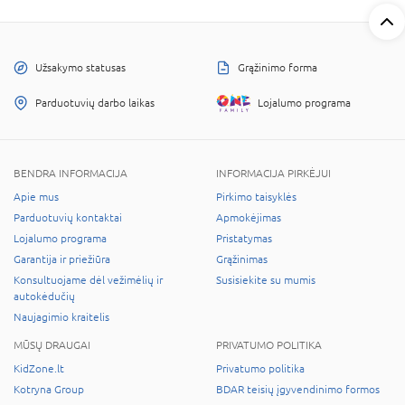
Užsakymo statusas
Grąžinimo forma
Parduotuvių darbo laikas
Lojalumo programa
BENDRA INFORMACIJA
INFORMACIJA PIRKĖJUI
Apie mus
Pirkimo taisyklės
Parduotuvių kontaktai
Apmokėjimas
Lojalumo programa
Pristatymas
Garantija ir priežiūra
Grąžinimas
Konsultuojame dėl vežimėlių ir
Susisiekite su mumis
autokėdučių
Naujagimio kraitelis
MŪSŲ DRAUGAI
PRIVATUMO POLITIKA
KidZone.lt
Privatumo politika
Kotryna Group
BDAR teisių įgyvendinimo formos