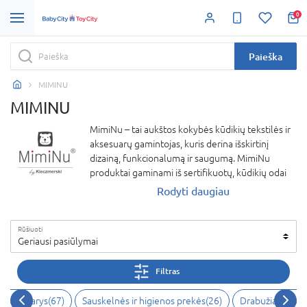
0
Paieška
MIMINU
MIMINU
MimiNu – tai aukštos kokybės kūdikių tekstilės ir
aksesuarų gamintojas, kuris derina išskirtinį
dizainą, funkcionalumą ir saugumą. MimiNu
produktai gaminami iš sertifikuotų, kūdikių odai
draugiškų medžiagų, užtikrinančių komfortą nuo
Rodyti daugiau
pirmųjų gyvenimo dienų. Platus asortimentas
apima patalynę, apklotus, pagalvėles ir kitus
Rūšiuoti
reikmenis, sukurtus su meile ir dėmesiu
Geriausi pasiūlymai
kiekvienai detalei.
MimiNu – tai pasirinkimas tėvams, kurie vertina
Filtras
estetiką, praktiškumą ir aukščiausią kokybę.
ko kambarys
(
67
)
Sauskelnės ir higienos prekės
(
26
)
Drabužiai ir ava