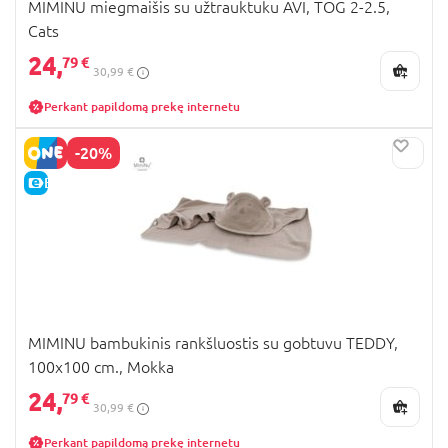
MIMINU miegmaišis su užtrauktuku AVI, TOG 2-2.5,
Cats
24,
79 €
30,99 €
Perkant papildomą prekę internetu
-20%
E-KAINA
MIMINU bambukinis rankšluostis su gobtuvu TEDDY,
100x100 cm., Mokka
24,
79 €
30,99 €
Perkant papildomą prekę internetu