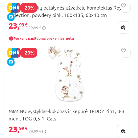
-20%
MIMINU 2 dalių patalynės užvalkalų komplektas Royal
collection, powdery pink, 100x135, 60x40 cm
E-KAINA
23,
99 €
29,99 €
Perkant papildomą prekę internetu
-20%
E-KAINA
MIMINU vystyklas-kokonas ir kepurė TEDDY 2in1, 0-3
mėn., TOG 0,5-1, Cats
23,
99 €
29,99 €