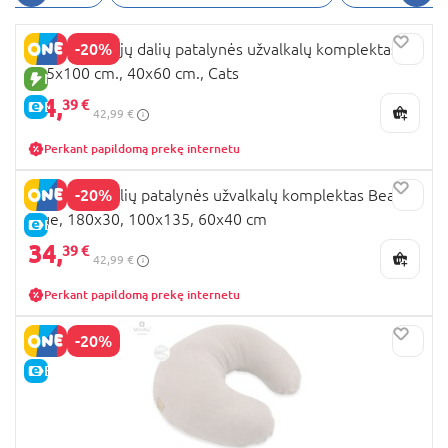
-20%
MIMINU dviejų dalių patalynės užvalkalų komplektas,
135x100 cm., 40x60 cm., Cats
NAUJA PREKĖ
34,
39 €
E-KAINA
42,99 €
Perkant papildomą prekę internetu
-20%
MIMINU 3 dalių patalynės užvalkalų komplektas Bears
blue, 180x30, 100x135, 60x40 cm
E-KAINA
34,
39 €
42,99 €
Perkant papildomą prekę internetu
-20%
E-KAINA