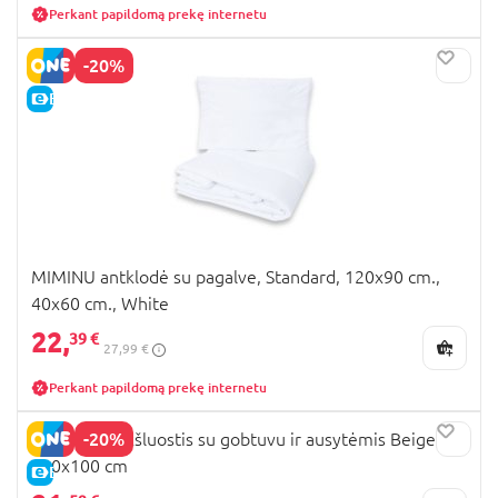
Perkant papildomą prekę internetu
-20%
E-KAINA
MIMINU antklodė su pagalve, Standard, 120x90 cm.,
40x60 cm., White
22,
39 €
27,99 €
Perkant papildomą prekę internetu
-20%
MIMINU rankšluostis su gobtuvu ir ausytėmis Beige,
100x100 cm
E-KAINA