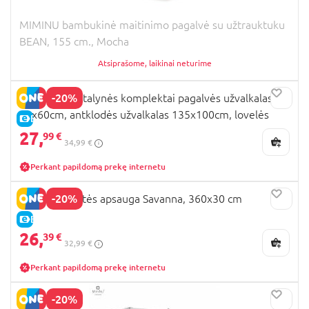
MIMINU bambukinė maitinimo pagalvė su užtrauktuku
BEAN, 155 cm., Mocha
Atsiprašome, laikinai neturime
-20%
MIMINU 3 patalynės komplektai pagalvės užvalkalas
40x60cm, antklodės užvalkalas 135x100cm, lovelės
E-KAINA
apsauga 180x30 FOX
27,
99 €
34,99 €
Perkant papildomą prekę internetu
-20%
MIMINU lovytės apsauga Savanna, 360x30 cm
E-KAINA
26,
39 €
32,99 €
Perkant papildomą prekę internetu
-20%