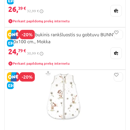
E-KAINA
26,
39 €
32,99 €
Perkant papildomą prekę internetu
-20%
MIMINU bambukinis rankšluostis su gobtuvu BUNNY,
100x100 cm., Mokka
E-KAINA
24,
79 €
30,99 €
Perkant papildomą prekę internetu
-20%
E-KAINA