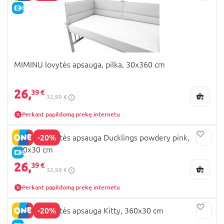
E-KAINA
MIMINU lovytės apsauga, pilka, 30x360 cm
26,
39 €
32,99 €
Perkant papildomą prekę internetu
-20%
MIMINU lovytės apsauga Ducklings powdery pink,
360x30 cm
E-KAINA
26,
39 €
32,99 €
Perkant papildomą prekę internetu
-20%
MIMINU lovytės apsauga Kitty, 360x30 cm