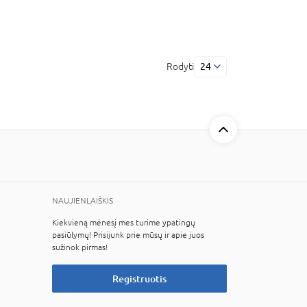
Rodyti
24
NAUJIENLAIŠKIS
Kiekvieną mėnesį mes turime ypatingų
pasiūlymų! Prisijunk prie mūsų ir apie juos
sužinok pirmas!
Registruotis