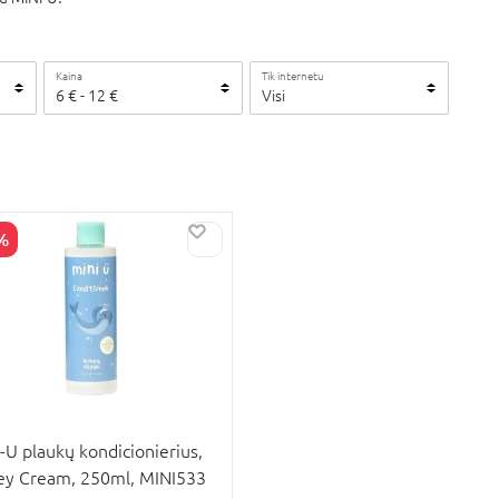
Kaina
Tik internetu
6
€
-
12
€
Visi
%
PARDAVIMAS
-U plaukų kondicionierius,
y Cream, 250ml, MINI533