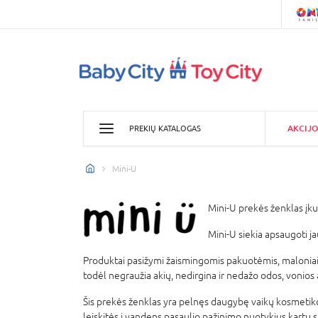
AKCIJO
PREKIŲ KATALOGAS
Mini-U
Mini-U prekės ženklas įku
Mini-U siekia apsaugoti j
Produktai pasižymi žaismingomis pakuotėmis, maloniais
todėl negraužia akių, nedirgina ir nedažo odos, vonios a
Šis prekės ženklas yra pelnęs daugybę vaikų kosmetiko
leiskitės į vandens pasaulio pažinimo nuotykius kartu 