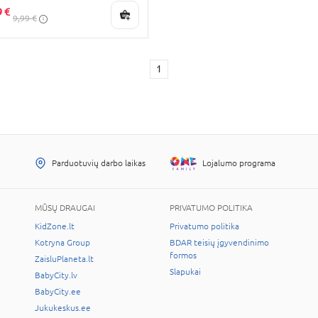
9 €
9,99 €
1
Parduotuvių darbo laikas
Lojalumo programa
MŪSŲ DRAUGAI
PRIVATUMO POLITIKA
KidZone.lt
Privatumo politika
Kotryna Group
BDAR teisių įgyvendinimo
formos
ZaisluPlaneta.lt
Slapukai
BabyCity.lv
BabyCity.ee
Jukukeskus.ee