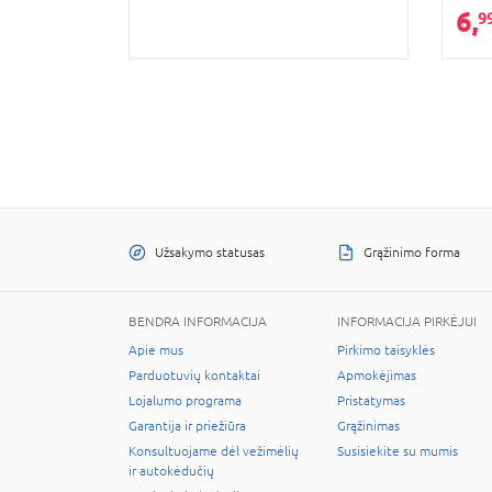
6,
9
Užsakymo statusas
Grąžinimo forma
BENDRA INFORMACIJA
INFORMACIJA PIRKĖJUI
Apie mus
Pirkimo taisyklės
Parduotuvių kontaktai
Apmokėjimas
Lojalumo programa
Pristatymas
Garantija ir priežiūra
Grąžinimas
Konsultuojame dėl vežimėlių
Susisiekite su mumis
ir autokėdučių