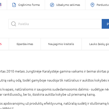
Grąžinimo forma
Užsakymo sekimas
Parduotu
P
S
Išpardavimas
Naujagimio kraitelis
Lauko žaislų gi
rtas 2010 metais Jungtinėje Karalystėje gamina vaikams ir šeimai skirtas 
autrią vaikų odą, todėl gamyboje naudoja tik natūralius ir aukštos kokybės 
 kvapais, natūraliomis ir saugiomis sudedamosiomis dalimis - sudėtyje nė
r rankšluosčių, be to, išsiskiria aukšta kokybe už prieinamą kainą.
s apdovanojimų už produktų efektyvumą, natūralią sudėtį ir stulbinamą k
su MINI-U!