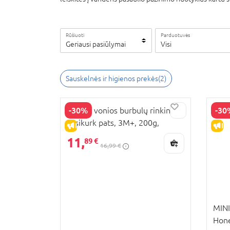
Rūšiuoti
Parduotuvės
Geriausi pasiūlymai
Visi
Sauskelnės ir higienos prekės
(
2
)
-30%
-30
MINI-U vonios burbulų rinkinys -
susikurk pats, 3M+, 200g,
IŠPARDAVIMAS
IŠ
MINI505
11,
89 €
16,99 €
MINI
Hone