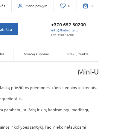
vės
Mano paskyra
0
0
+370 652 30200
aieška
info@babycity.lt
I-V: 9:00-16:00
das
Dovanų kuponai
Prekių ženklai
Mini-U
plaukų priežiūros priemones, kūno ir vonios reikmenis.
ingredientus.
ra parabenų, sulfatų ir kitų kenksmingų medžiagų,
ainos ir kokybės santykį. Tad, nieko nelaukdami