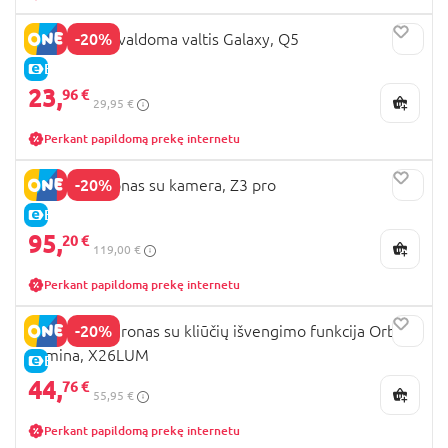
-20%
REVOLT R/C valdoma valtis Galaxy, Q5
E-KAINA
23,
96 €
29,95 €
Perkant papildomą prekę internetu
-20%
SYMA RC dronas su kamera, Z3 pro
E-KAINA
95,
20 €
119,00 €
Perkant papildomą prekę internetu
-20%
REVOLT RC dronas su kliūčių išvengimo funkcija Orbitz
Lumina, X26LUM
E-KAINA
44,
76 €
55,95 €
Perkant papildomą prekę internetu