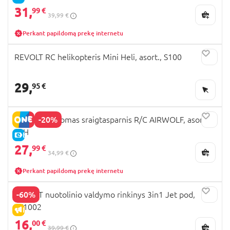
31,
99 €
39,99 €
Perkant papildomą prekę internetu
REVOLT RC helikopteris Mini Heli, asort., S100
29,
95 €
-20%
REVOLT valdomas sraigtasparnis R/C AIRWOLF, asort.,
S5H
E-KAINA
27,
99 €
34,99 €
Perkant papildomą prekę internetu
-60%
REVOLT nuotolinio valdymo rinkinys 3in1 Jet pod,
TF1002
IŠPARDAVIMAS
16,
00 €
39,99 €