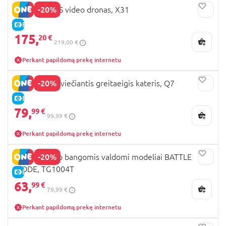
-20%
SYMA RC GPS video dronas, X31
E-KAINA
175,
20 €
219,00 €
Perkant papildomą prekę internetu
-20%
REVOLT RC Šviečiantis greitaeigis kateris, Q7
E-KAINA
79,
99 €
99,99 €
Perkant papildomą prekę internetu
-20%
REVOLT radio bangomis valdomi modeliai BATTLE
MODE, TG1004T
E-KAINA
63,
99 €
79,99 €
Perkant papildomą prekę internetu