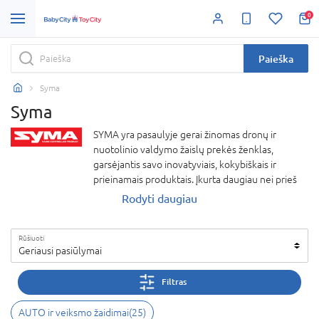
0
Paieška
Syma
Syma
SYMA yra pasaulyje gerai žinomas dronų ir
nuotolinio valdymo žaislų prekės ženklas,
garsėjantis savo inovatyviais, kokybiškais ir
prieinamais produktais. Įkurta daugiau nei prieš
dešimtmetį, SYMA specializuojasi kuriant
Rodyti daugiau
modernius dronus, kurie yra lengvai valdomi tiek
pradedantiesiems, tiek pažengusiems
Rūšiuoti
vartotojams. Prekės ženklas ypatingą dėmesį
Geriausi pasiūlymai
skiria saugumui, patvarumui ir paprastam
naudojimui, todėl jų produktai yra puikus
Filtras
pasirinkimas šeimoms ir vaikams.
AUTO ir veiksmo žaidimai
(
25
)