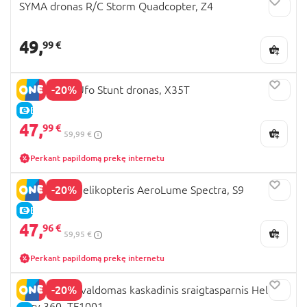
SYMA dronas R/C Storm Quadcopter, Z4
49,
99 €
-20%
REVOLT RC Ufo Stunt dronas, X35T
E-KAINA
47,
99 €
59,99 €
Perkant papildomą prekę internetu
-20%
REVOLT RC helikopteris AeroLume Spectra, S9
E-KAINA
47,
96 €
59,95 €
Perkant papildomą prekę internetu
-20%
REVOLT R/C valdomas kaskadinis sraigtasparnis Heli
Fury 360, TF1001