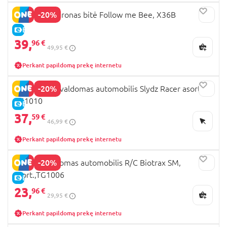
-20%
REVOLT RC dronas bitė Follow me Bee, X36B
E-KAINA
39,
96 €
49,95 €
Perkant papildomą prekę internetu
-20%
REVOLT R/C valdomas automobilis Slydz Racer asort.,
TG1010
E-KAINA
37,
59 €
46,99 €
Perkant papildomą prekę internetu
-20%
REVOLT valdomas automobilis R/C Biotrax SM,
asort.,TG1006
E-KAINA
23,
96 €
29,95 €
Perkant papildomą prekę internetu