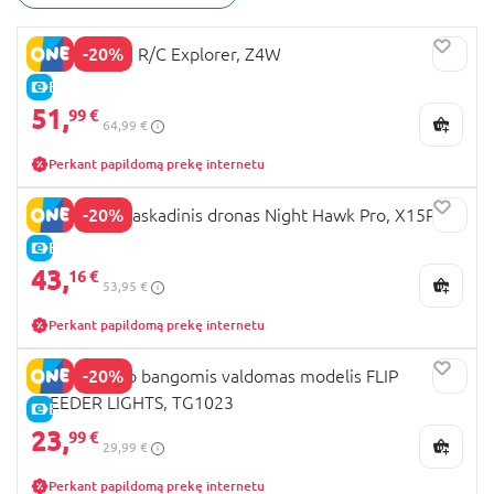
-20%
SYMA dronas R/C Explorer, Z4W
E-KAINA
51,
99 €
64,99 €
Perkant papildomą prekę internetu
-20%
REVOLT RC kaskadinis dronas Night Hawk Pro, X15PRO
E-KAINA
43,
16 €
53,95 €
Perkant papildomą prekę internetu
-20%
REVOLT radio bangomis valdomas modelis FLIP
SPEEDER LIGHTS, TG1023
E-KAINA
23,
99 €
29,99 €
Perkant papildomą prekę internetu