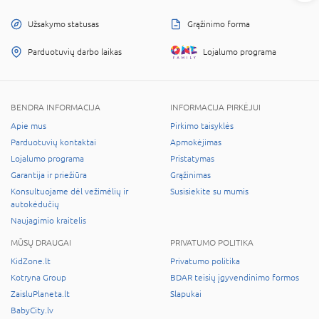
Užsakymo statusas
Grąžinimo forma
Parduotuvių darbo laikas
Lojalumo programa
BENDRA INFORMACIJA
INFORMACIJA PIRKĖJUI
Apie mus
Pirkimo taisyklės
Parduotuvių kontaktai
Apmokėjimas
Lojalumo programa
Pristatymas
Garantija ir priežiūra
Grąžinimas
Konsultuojame dėl vežimėlių ir
Susisiekite su mumis
autokėdučių
Naujagimio kraitelis
MŪSŲ DRAUGAI
PRIVATUMO POLITIKA
KidZone.lt
Privatumo politika
Kotryna Group
BDAR teisių įgyvendinimo formos
ZaisluPlaneta.lt
Slapukai
BabyCity.lv