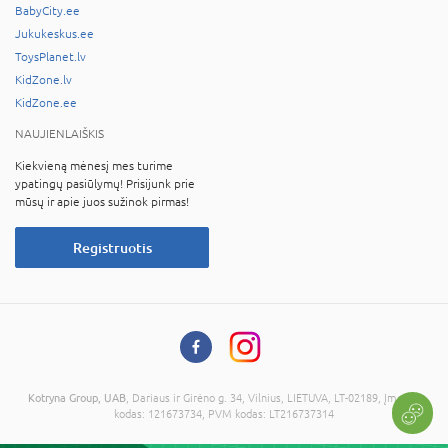
BabyCity.ee
Jukukeskus.ee
ToysPlanet.lv
KidZone.lv
KidZone.ee
NAUJIENLAIŠKIS
Kiekvieną mėnesį mes turime
ypatingų pasiūlymų! Prisijunk prie
mūsų ir apie juos sužinok pirmas!
Registruotis
Kotryna Group, UAB
, Dariaus ir Girėno g. 34, Vilnius, LIETUVA, LT-02189, Įmonės
kodas: 121673734, PVM kodas: LT216737314