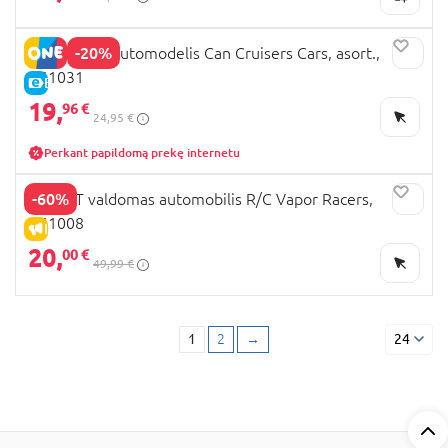
-20%
REVOLT RC automodelis Can Cruisers Cars, asort.,
TG1031
E-KAINA
19,
96 €
24,95 €
Perkant papildomą prekę internetu
-60%
REVOLT valdomas automobilis R/C Vapor Racers,
TG1008
IŠPARDAVIMAS
20,
00 €
49,99 €
1
2
→
24