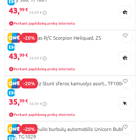
E-KAINA
43,
99 €
54,99 €
Perkant papildomą prekę internetu
-20%
REVOLT dronas R/C Scorpion Heliquad, Z5
E-KAINA
43,
99 €
54,99 €
Perkant papildomą prekę internetu
-20%
REVOLT Orbitz Stunt sferos kamuolys asort., TF1004
E-KAINA
35,
99 €
44,99 €
Perkant papildomą prekę internetu
-20%
REVOLT RC muilo burbulų automobilis Unicorn Bubble
Car, TG1029
E-KAINA