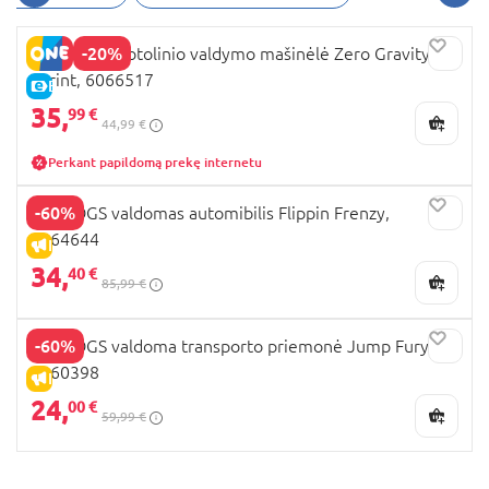
-20%
AIRHOGS nuotolinio valdymo mašinėlė Zero Gravity
Sprint, 6066517
E-KAINA
35,
99 €
44,99 €
Perkant papildomą prekę internetu
-60%
AIR HOGS valdomas automibilis Flippin Frenzy,
6064644
IŠPARDAVIMAS
34,
40 €
85,99 €
-60%
AIR HOGS valdoma transporto priemonė Jump Fury,
6060398
IŠPARDAVIMAS
24,
00 €
59,99 €