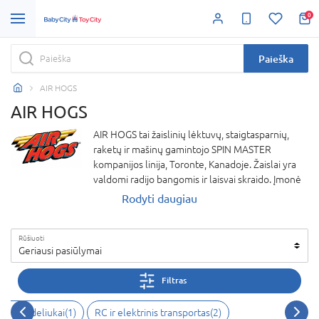
0
Paieška
AIR HOGS
AIR HOGS
AIR HOGS tai žaislinių lėktuvų, staigtasparnių,
raketų ir mašinų gamintojo SPIN MASTER
kompanijos linija, Toronte, Kanadoje. Žaislai yra
valdomi radijo bangomis ir laisvai skraido. Įmonė
įkurta 1996-iais, kuomet John Dixon ir Peter
Rodyti daugiau
Manning žaislinio lėktuvo prototipas buvo
atmestas visų gamintojų. SPIN MASTER patikėjo
Rūšiuoti
lėktuvėlio potencialu ir licencijavo technologiją jai
Geriausi pasiūlymai
tobulinti skirdami du metus ir pusę milijono
dolerių.
Filtras
s ir modeliukai(1)
RC ir elektrinis transportas(2)