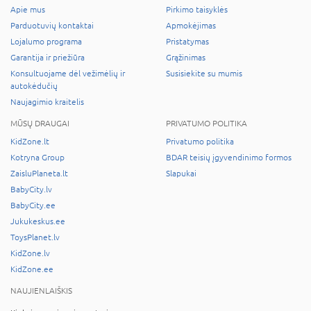
Apie mus
Pirkimo taisyklės
Parduotuvių kontaktai
Apmokėjimas
Lojalumo programa
Pristatymas
Garantija ir priežiūra
Grąžinimas
Konsultuojame dėl vežimėlių ir
Susisiekite su mumis
autokėdučių
Naujagimio kraitelis
MŪSŲ DRAUGAI
PRIVATUMO POLITIKA
KidZone.lt
Privatumo politika
Kotryna Group
BDAR teisių įgyvendinimo formos
ZaisluPlaneta.lt
Slapukai
BabyCity.lv
BabyCity.ee
Jukukeskus.ee
ToysPlanet.lv
KidZone.lv
KidZone.ee
NAUJIENLAIŠKIS