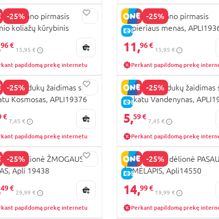
-25%
-25%
 KIDS mano pirmasis
APLI KIDS mano pirmasis
inio koliažų kūrybinis
popieriaus menas, APLI193
KAINA
E-KAINA
inys, APLI18899
,
11,
96 €
96 €
15,95 €
15,95 €
rkant papildomą prekę internetu
Perkant papildomą prekę intern
-25%
-25%
 KIDS lipdukų žaidimas su
APLI KIDS lipdukų žaidimas 
atu Kosmosas, APLI19376
plakatu Vandenynas, APLI1
KAINA
E-KAINA
5,
9 €
59 €
7,45 €
7,45 €
rkant papildomą prekę internetu
Perkant papildomą prekę intern
-25%
-25%
 KIDS dėlionė ŽMOGAUS
APLI KIDS XL dėlionė PASA
S, Apli 19438
ŽEMĖLAPIS, Apli14550
KAINA
E-KAINA
,
14,
49 €
99 €
29,99 €
19,99 €
rkant papildomą prekę internetu
Perkant papildomą prekę intern