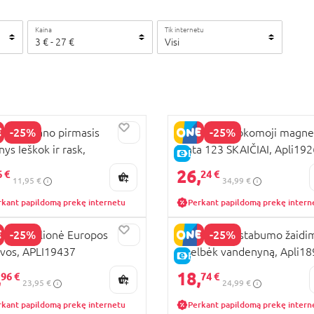
Kaina
Tik internetu
3
€
-
27
€
Visi
-25%
-25%
 KIDS mano pirmasis
APLI KIDS mokomoji magne
nys Ieškok ir rask,
lenta 123 SKAIČIAI, Apli19
KAINA
E-KAINA
I19712
26,
6 €
24 €
11,95 €
34,99 €
rkant papildomą prekę internetu
Perkant papildomą prekę intern
-25%
-25%
 KIDS dėlionė Europos
APLI KIDS pastabumo žaidi
avos, APLI19437
Išgelbėk vandenyną, Apli1
KAINA
E-KAINA
,
18,
96 €
74 €
23,95 €
24,99 €
rkant papildomą prekę internetu
Perkant papildomą prekę intern