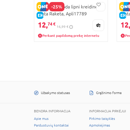
-25%
APLI KIDS juoda lipni kreidinė
APLI
lenta Raketa, Apli17789
lent
E-KAINA
E-
12,
12
74 €
16,99 €
Perkant papildomą prekę internetu
Pe
Užsakymo statusas
Grąžinimo forma
BENDRA INFORMACIJA
INFORMACIJA PIRKĖJUI
Apie mus
Pirkimo taisyklės
Parduotuvių kontaktai
Apmokėjimas