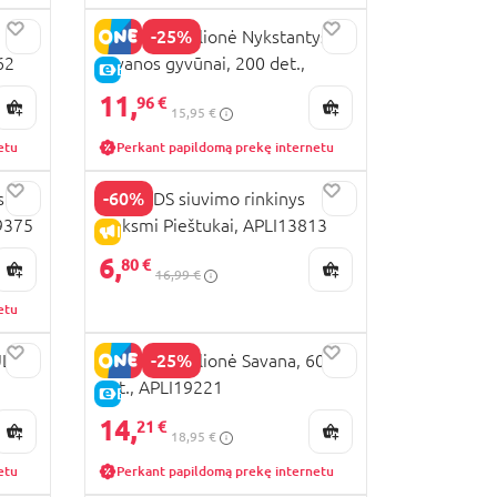
-25%
APLI KIDS dėlionė Nykstantys
62
savanos gyvūnai, 200 det.,
E-KAINA
APLI19697
11,
96 €
15,95 €
etu
Perkant papildomą prekę internetu
-60%
su
APLI KIDS siuvimo rinkinys
9375
Linksmi Pieštukai, APLI13813
IŠPARDAVIMAS
6,
80 €
16,99 €
etu
-25%
ULIO
APLI KIDS dėlionė Savana, 60
det., APLI19221
E-KAINA
14,
21 €
18,95 €
etu
Perkant papildomą prekę internetu