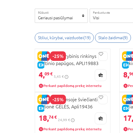
Rūšiuoti
Parduotuvės
Geriausi pasiūlymai
Visi
Stiliui, kūrybai, vaizduotei
(
19
)
Stalo žaidimai
(
9
)
-25%
APLI KIDS kūrybinis rinkinys
APLI
Veltinio papūgos, APLI19883
rinki
E-KAINA
E-
APL
4,
8,
09 €
9
5,45 €
Perkant papildomą prekę internetu
Pe
-25%
APLI KIDS tamsoje šviečianti
APLI
dėlionė GĖLĖS, Apli19436
vėli
E-KAINA
E-
18,
17
74 €
24,99 €
Perkant papildomą prekę internetu
Pe