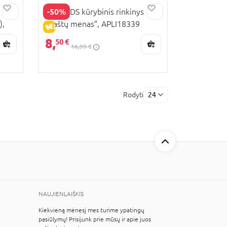
-50%
APLI KIDS kūrybinis rinkinys
),
„Raštų menas”, APLI18339
IŠPARDAVIMAS
8,
50 €
16,99 €
Rodyti
24
NAUJIENLAIŠKIS
Kiekvieną mėnesį mes turime ypatingų
pasiūlymų! Prisijunk prie mūsų ir apie juos