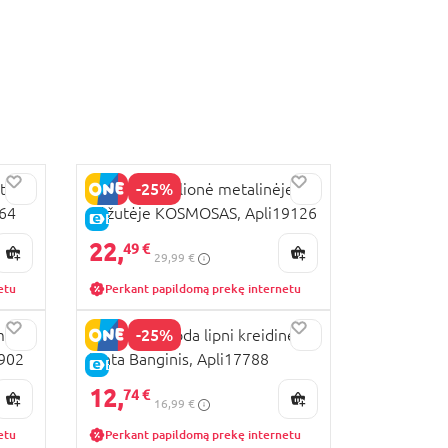
-25%
tinė
APLI KIDS dėlionė metalinėje
264
dėžutėje KOSMOSAS, Apli19126
E-KAINA
22,
49 €
29,99 €
etu
Perkant papildomą prekę internetu
-25%
mas
APLI KIDS juoda lipni kreidinė
8902
lenta Banginis, Apli17788
E-KAINA
12,
74 €
16,99 €
etu
Perkant papildomą prekę internetu