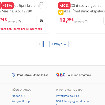
-25%
-50%
 KIDS juoda lipni kreidinė
APLI KIDS 6 spalvų geliniai
a Mašina, Apli17790
rašikliai (metalinio atspalvio
KAINA
IŠPARDAVIMAS
APLI19253
,
12,
74 €
50 €
16,99 €
24,99 €
rkant papildomą prekę internetu
1
2
Pirmyn
→
Parduotuvių darbo laikas
Lojalumo programa
MŪSŲ DRAUGAI
PRIVATUMO POLITIKA
KidZone.lt
Privatumo politika
Kotryna Group
BDAR teisių įgyvendinimo