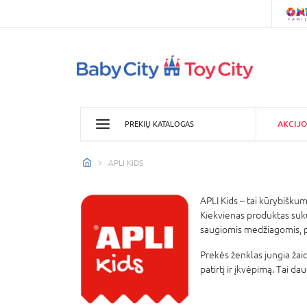
AKCIJO
PREKIŲ KATALOGAS
APLI KIDS
APLI Kids – tai kūrybiškum
Kiekvienas produktas sukur
saugiomis medžiagomis, pa
Prekės ženklas jungia žai
patirtį ir įkvėpimą. Tai da