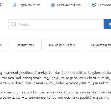
Grąžinimo forma
Užsakymo sekimas
Parduotu
P
S
Išpardavimas
Naujagimio kraitelis
Lauko žaislų gi
ą ir vaizduotę skatinantis prekės ženklas, kuriantis aukštos kokybės eduka
tas tam, kad lavintų smalsumą, ugdytų vaiko gebėjimus ir kartu suteiktų dži
traukliu dizainu bei ilgaamžiškumu, todėl jie tampa patikimu pasirinkimu
dimo malonumą su mokymosi nauda – nuo kūrybinių rinkinių iki edukacinių 
ugiau nei žaislai – tai priemonės, kurios formuoja vaiko pasitikėjimą savimi, 