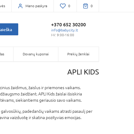
vės
Mano paskyra
0
0
+370 652 30200
aieška
info@babycity.lt
I-V: 9:00-16:00
das
Dovanų kuponai
Prekių ženklai
APLI KIDS
cinius žaidimus, žaislus ir priemones vaikams.
augsmo žaidžiant. APLI Kids žaislai išsiskiria
 tėvams, siekiantiems geriausio savo vaikams.
galvosūkių, padedančių vaikams atrasti pasaulį per
lavina vaizduotę ir skatina pozityvias emocijas.