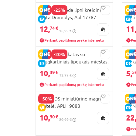
-25%
APLI KIDS juoda lipni kreidinė
APLI
lenta Dramblys, Apli17787
velt
E-KAINA
E-
rink
12,
11
74 €
16,99 €
Perkant papildomą prekę internetu
Pe
-20%
APLI KIDS plakatas su
APLI
daugkartiniais lipdukais miestas,
plak
E-KAINA
E-
Apli19430
10,
5,
39 €
5
12,99 €
Perkant papildomą prekę internetu
Pe
-50%
APLI KIDS miniatiūrinė magnetų
APLI
lentelė, APLI19088
KŪNA
IŠPARDAVIMAS
E-
10,
22
50 €
20,99 €
Pe