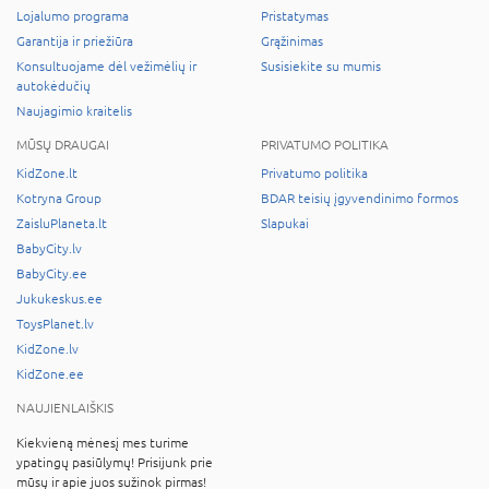
Lojalumo programa
Pristatymas
Garantija ir priežiūra
Grąžinimas
Konsultuojame dėl vežimėlių ir
Susisiekite su mumis
autokėdučių
Naujagimio kraitelis
MŪSŲ DRAUGAI
PRIVATUMO POLITIKA
KidZone.lt
Privatumo politika
Kotryna Group
BDAR teisių įgyvendinimo formos
ZaisluPlaneta.lt
Slapukai
BabyCity.lv
BabyCity.ee
Jukukeskus.ee
ToysPlanet.lv
KidZone.lv
KidZone.ee
NAUJIENLAIŠKIS
Kiekvieną mėnesį mes turime
ypatingų pasiūlymų! Prisijunk prie
mūsų ir apie juos sužinok pirmas!