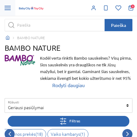
0
Paieška
BAMBO NATURE
BAMBO NATURE
Kodėl verta rinktis
Bambo sauskelnes
? Visų pirma,
šios sauskelnės
yra draugiškos ne tik Jūsų
mažyliui, bet ir gamtai. Gaminant šias sauskelnes,
siekiama išvengti bet kokio užterštumo ir net 95%
Rodyti daugiau
šio produkto yra perdirbami. Nepaisant to, šios
sauskelnės yra visiškai netoksiškos: be jokių
papildomų kvapiklių, dažų, pavojingų cheminių
Rūšiuoti
medžiagų ar alergenų. Mažyliams
sauskelnės
Geriausi pasiūlymai
Bambo
yra ne tik saugios, bet ir itin patogios.
Sauskelnės gaminamos iš itin švelnios, tekstilę
Filtras
primenančios medžiagos, puikiai priglunda prie
mažylio odos kaip minkšta tekstilė ir suteikia
 ir higienos prekės
(
18
)
Vaiko kambarys
(
1
)