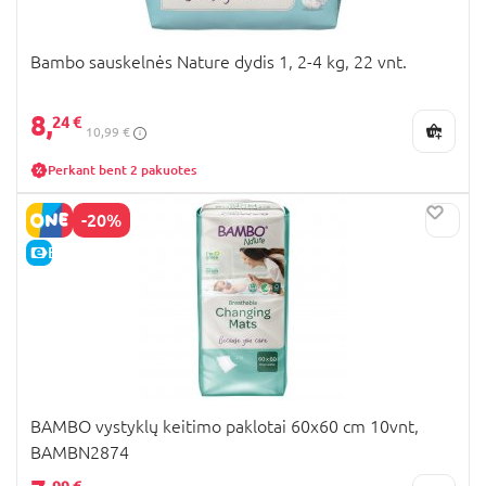
Bambo sauskelnės Nature dydis 1, 2-4 kg, 22 vnt.
8,
24 €
10,99 €
Perkant bent 2 pakuotes
-20%
E-KAINA
BAMBO vystyklų keitimo paklotai 60x60 cm 10vnt,
BAMBN2874