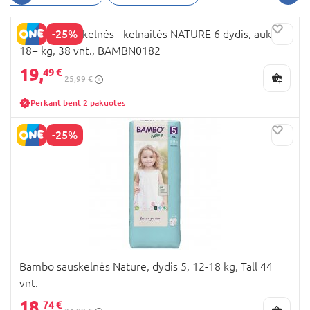
maksimalų komfortą. Šios sauskelnės pažymėtos
Nordic-Eco Label ženklu ir yra patikrintos ir
-25%
BAMBO sauskelnės - kelnaitės NATURE 6 dydis, aukštas
patvirtintos dermatologų. Gaminamos
18+ kg, 38 vnt., BAMBN0182
atsižvelgiant į vaikučio anatomiją, šios plonos
sauskelnės puikiai prisitaiko prie mažylio kūno
19,
49 €
25,99 €
formų, maksimaliai apsaugo nuo pratekėjimo ir
suteikia laisvę judėti. Unikalus sauskelnių dizainas
Perkant bent 2 pakuotes
užtikrina, kad kūdikėlis išliks sausas visą dieną ir
naktį. Sauskelnėse yra sluoksnis, kuris ypatingai
-25%
greitai absorbuoja skysčius net keletą kartų, todėl
šie greitai atitraukiami nuo mažylio odos,
sukuriant sausumo pojūtį ir apsaugo odelę nuo
iššutimo.
Sauskelnės Bambo
gaminamos iš visiškai
orui pralaidžios, hipoalerginės medžiagos, kuri
nedirgina mažylio odos ir išlaiko sveiką odelės
būklę. Parinkus tinkamo dydžio sauskelnes,
galėsite būti tikri, kad Jūsų mažylis išliks sausas, o
dėka papildomos apsaugos nuo pratekėjimo jis
Bambo sauskelnės Nature, dydis 5, 12-18 kg, Tall 44
bus apsaugotas ir nuo įvairių netikėtumų.
vnt.
BabyCity asortimente rasite sauskelnes tik ką
18,
74 €
gimusiems kūdikiams ir vyresniems, net iki 30 kg