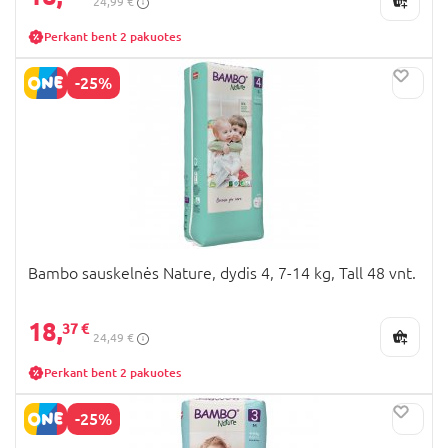
24,99 €
sveriantiems, mažyliams, todėl išsirinkti
Perkant bent 2 pakuotes
tinkamiausias nebus sunku. Nepaisant to, visos
Bambo sauskelnės
turi dregmės indikatorius, dėl
-25%
kurių tėveliams nereiks sukti galvos, ar metas jas
keisti. Įsigykite
Bambo sauskelnes internetu
mūsų
BabyCity elektroninėje parduotuvėje ir įsitikinkite,
kad šios aukštos kokybės sauskelnės, nebalintos
chloru, neturinčios savo sudėtyje latekso ir
sintetinių kvapiklių, yra geriausios Jūsų mažyliui.
Bambo sauskelnės Nature, dydis 4, 7-14 kg, Tall 48 vnt.
18,
37 €
24,49 €
Perkant bent 2 pakuotes
-25%