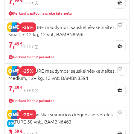
7,
99 €
9,99 €
Perkant papildomą prekę internetu
-25%
BAMBO NATURE maudymosi sauskelnės-kelnaitės,
Small, 7-12 kg, 12 vnt, BAMBN8596
7,
49 €
9,99 €
Perkant bent 2 pakuotes
-25%
BAMBO NATURE maudymosi sauskelnės-kelnaitės,
Medium, 12+ kg, 12 vnt, BAMBN8594
7,
49 €
9,99 €
Perkant bent 2 pakuotes
-20%
BAMBO biologiškai suįrančios drėgnos servetėlės
NATURE 50 vnt., BAMBN6463
E-KAINA
3,
59 €
4,49 €