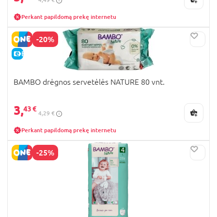
Perkant papildomą prekę internetu
-20%
E-KAINA
BAMBO drėgnos servetėlės NATURE 80 vnt.
3,
43 €
4,29 €
Perkant papildomą prekę internetu
-25%