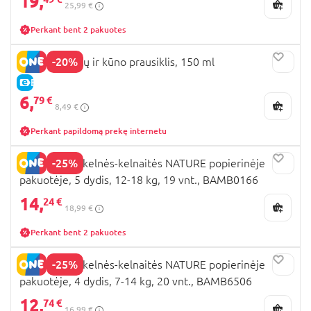
19,
25,99 €
Perkant bent 2 pakuotes
-20%
Bambo plaukų ir kūno prausiklis, 150 ml
E-KAINA
6,
79 €
8,49 €
Perkant papildomą prekę internetu
-25%
BAMBO sauskelnės-kelnaitės NATURE popierinėje
pakuotėje, 5 dydis, 12-18 kg, 19 vnt., BAMB0166
14,
24 €
18,99 €
Perkant bent 2 pakuotes
-25%
BAMBO sauskelnės-kelnaitės NATURE popierinėje
pakuotėje, 4 dydis, 7-14 kg, 20 vnt., BAMB6506
12,
74 €
16,99 €