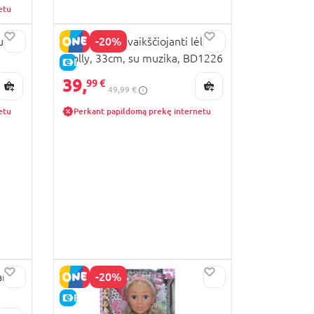
etu
-20%
u
BAMBOLINA vaikščiojanti lėlė
Molly, 33cm, su muzika, BD1226
E-KAINA
39,
99 €
49,99 €
etu
Perkant papildomą prekę internetu
-20%
rais,
E-KAINA