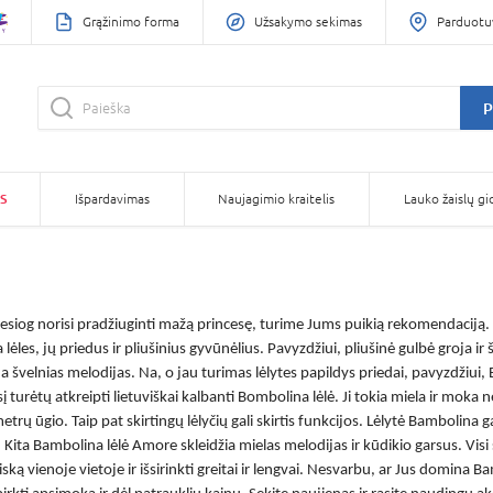
Grąžinimo forma
Užsakymo sekimas
Parduotu
P
S
Išpardavimas
Naujagimio kraitelis
Lauko žaislų gi
tiesiog norisi pradžiuginti mažą princesę, turime Jums puikią rekomendaciją. 
 lėles
, jų priedus ir pliušinius gyvūnėlius. Pavyzdžiui, pliušinė gulbė groja ir 
a švelnias melodijas. Na, o jau turimas lėlytes papildys priedai, pavyzdžiui,
į turėtų atkreipti
lietuviškai kalbanti Bombolina lėlė
. Ji tokia miela ir moka 
etrų ūgio. Taip pat skirtingų lėlyčių gali skirtis funkcijos.
Lėlytė Bambolina
ga
. Kita
Bambolina lėlė
Amore skleidžia mielas melodijas ir kūdikio garsus. Visi 
ą vienoje vietoje ir išsirinkti greitai ir lengvai. Nesvarbu, ar Jus domina
Ba