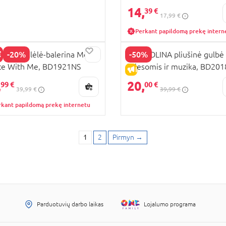
14,
39 €
17,99 €
Perkant papildomą prekę intern
-20%
-50%
OLINA lėlė-balerina Molly
BAMBOLINA pliušinė gulbė
ce With Me, BD1921NS
šviesomis ir muzika, BD201
KAINA
IŠPARDAVIMAS
,
20,
99 €
00 €
39,99 €
39,99 €
rkant papildomą prekę internetu
1
2
Pirmyn
→
Parduotuvių darbo laikas
Lojalumo programa