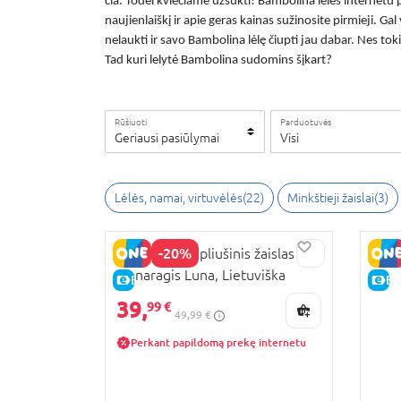
čia. Todėl kviečiame užsukti!
Bambolina lėles internetu
p
naujienlaiškį ir apie geras kainas sužinosite pirmieji. Gal
nelaukti ir savo
Bambolina lėlę
čiupti jau dabar. Nes tok
Tad kuri
lelytė Bambolina
sudomins šįkart?
Rūšiuoti
Parduotuvės
Geriausi pasiūlymai
Visi
Lėlės, namai, virtuvėlės
(
22
)
Minkštieji žaislai
(
3
)
-20%
BAMBOLINA pliušinis žaislas
vienaragis Luna, Lietuviška
E-KAINA
E-
versija, BD2003LT
39,
99 €
49,99 €
Perkant papildomą prekę internetu