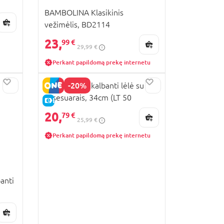
BAMBOLINA Klasikinis
vežimėlis, BD2114
23,
99 €
29,99 €
Perkant papildomą prekę internetu
-20%
BAMBOLINA kalbanti lėlė su
aksesuarais, 34cm (LT 50
E-KAINA
žodžių), BD348LT
20,
79 €
25,99 €
Perkant papildomą prekę internetu
anti