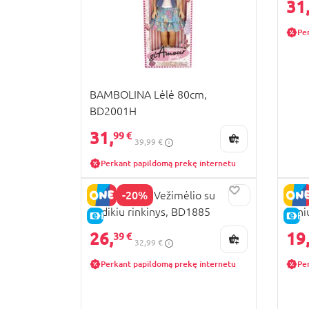
31
Pe
BAMBOLINA Lėlė 80cm,
BD2001H
31,
99 €
39,99 €
Perkant papildomą prekę internetu
-20%
BAMBOLINA Vežimėlio su
BAM
kūdikiu rinkinys, BD1885
šuni
E-KAINA
E-
26,
19
39 €
32,99 €
Perkant papildomą prekę internetu
Pe