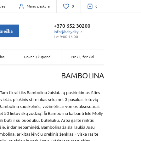
vės
Mano paskyra
0
0
+370 652 30200
aieška
info@babycity.lt
I-V: 9:00-16:00
das
Dovanų kuponai
Prekių ženklai
BAMBOLINA
Tam tikrai tiks
Bambolina žaislai
. Jų pasirinkimas išties
šviečia, pliušinis stirniukas seka net 3 pasakas lietuvių
Bambolina sauskelnės
, vežimėlis ar vonios aksesuarai.
net 50 lietuviškų žodžių! Ši
Bambolina kalbanti lėlė Molly
li būti ir su puoduku, buteliuku. Arba galite rinktis
šie, ir dar nepaminėti,
Bambolina žaislai
laukia Jūsų
mbolina,
ar kitas lėlyčių prekinis ženklas – viską rasite