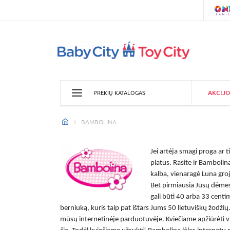
AKCIJO
PREKIŲ KATALOGAS
BAMBOLINA
Jei artėja smagi proga ar 
platus. Rasite ir
Bambolina
kalba, vienaragė Luna groj
Bet pirmiausia Jūsų dėmes
gali būti 40 arba 33 centim
berniuką, kuris taip pat ištars Jums 50 lietuviškų žodžių
mūsų internetinėje parduotuvėje. Kviečiame apžiūrėti visk