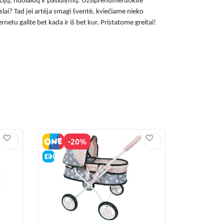
akcijų, nuolaidų ir pasiūlymų. Užsiprenumeruokite
islai? Tad jei artėja smagi šventė, kviečiame nieko
ernetu
galite bet kada ir iš bet kur. Pristatome greitai!
-20%
E-KAINA