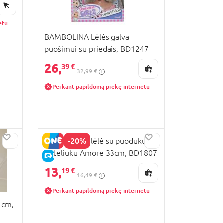
etu
BAMBOLINA Lėlės galva
puošimui su priedais, BD1247
26,
39 €
32,99 €
Perkant papildomą prekę internetu
-20%
BAMBOLINA lėlė su puoduku ir
buteliuku Amore 33cm, BD1807
E-KAINA
13,
19 €
16,49 €
Perkant papildomą prekę internetu
 cm,