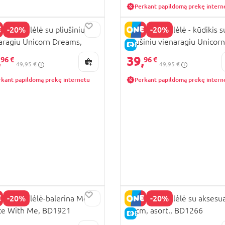
Perkant papildomą prekę intern
-20%
-20%
OLINA lėlė su pliušiniu
BAMBOLINA lėlė - kūdikis s
aragiu Unicorn Dreams,
pliušiniu vienaragiu Unicorn
KAINA
E-KAINA
m, BD1260
Dreams, 36cm, BD1263
,
39,
96 €
96 €
49,95 €
49,95 €
rkant papildomą prekę internetu
Perkant papildomą prekę intern
-20%
-20%
OLINA lėlė-balerina Molly
BAMBOLINA lėlė su aksesua
ce With Me, BD1921
30cm, asort., BD1266
KAINA
E-KAINA