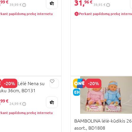
,
31,
99 €
96 €
39,99 €
39,95 €
rkant papildomą prekę internetu
Perkant papildomą prekę intern
-20%
-20%
BOLINA Lėlė Nena su
uku 36cm, BD131
KAINA
E-KAINA
,
99 €
24,99 €
rkant papildomą prekę internetu
BAMBOLINA lėlė-kūdikis 26
asort., BD1808