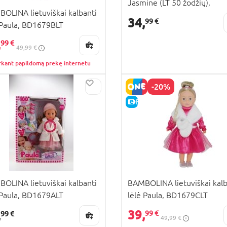
Jasmine (LT 50 žodžių),
OLINA lietuviškai kalbanti
BD358LT
34,
99 €
 Paula, BD1679BLT
,
99 €
49,99 €
rkant papildomą prekę internetu
-20%
E-KAINA
OLINA lietuviškai kalbanti
BAMBOLINA lietuviškai kalb
 Paula, BD1679ALT
lėlė Paula, BD1679CLT
39,
,
99 €
99 €
49,99 €