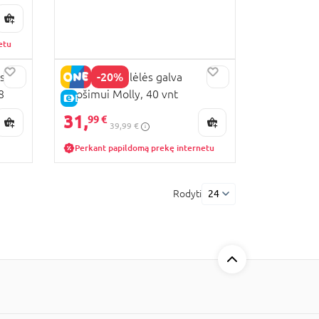
etu
-20%
 su
BAMBOLINA lėlės galva
8
puošimui Molly, 40 vnt
E-KAINA
aksesuarų, BD1366
31,
99 €
39,99 €
Perkant papildomą prekę internetu
Rodyti
24