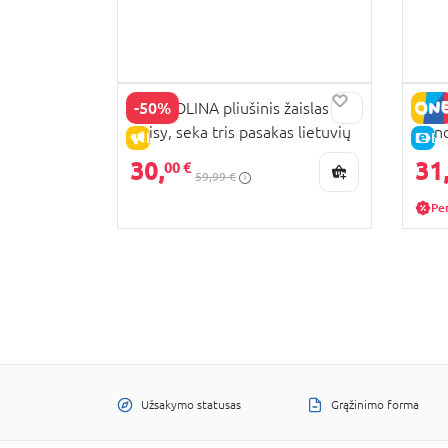
-50%
BAMBOLINA pliušinis žaislas
BAMB
Daisy, seka tris pasakas lietuvių
Dan
IŠPARDAVIMAS
E-
kalba, BD2021LT
30,
31
00 €
59,99 €
Pe
Užsakymo statusas
Grąžinimo forma