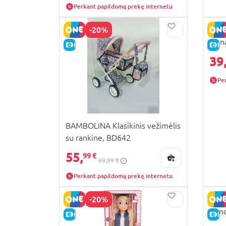
Perkant papildomą prekę internetu
-20%
BAMB
vien
E-KAINA
E-
35c
39
Pe
BAMBOLINA Klasikinis vežimėlis
su rankine, BD642
55,
99 €
69,99 €
Perkant papildomą prekę internetu
-20%
BAMB
Dan
E-KAINA
E-