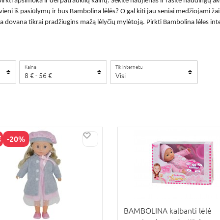
irkti apsimoka ir dėl patrauklių kainų. Sekite naujienas ir rasite naudingų 
 vieni iš pasiūlymų ir bus
Bambolina lėlės
? O gal kiti jau seniai medžiojami ža
ia dovana tikrai pradžiugins mažą lėlyčių mylėtoją. Pirkti
Bambolina lėles int
Kaina
Tik internetu
8
€
-
56
€
Visi
-20%
KAINA
BAMBOLINA kalbanti lėlė