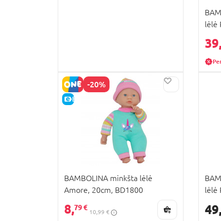
BAMB
lėlė
39
Pe
-20%
E-KAINA
BAMBOLINA minkšta lėlė
BAMB
Amore, 20cm, BD1800
lėlė
8,
49
79 €
10,99 €