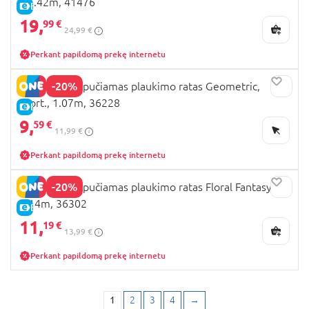
x 1.42m, 41476
E-KAINA
19,
99 €
24,99 €
Perkant papildomą prekę internetu
-20%
BESTWAY pripučiamas plaukimo ratas Geometric,
asort., 1.07m, 36228
E-KAINA
9,
59 €
11,99 €
Perkant papildomą prekę internetu
-20%
BESTWAY pripučiamas plaukimo ratas Floral Fantasy,
1.14m, 36302
E-KAINA
11,
19 €
13,99 €
Perkant papildomą prekę internetu
1
2
3
4
→