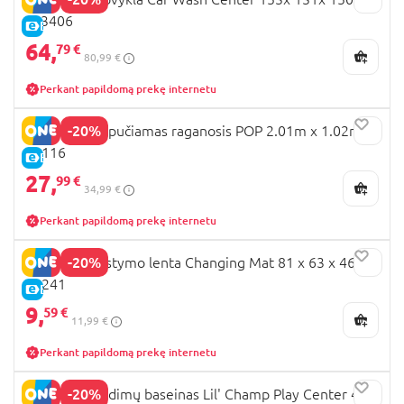
, 93406
E-KAINA
64,
79 €
80,99 €
Perkant papildomą prekę internetu
-20%
BESTWAY pripučiamas raganosis POP 2.01m x 1.02m,
41116
E-KAINA
27,
99 €
34,99 €
Perkant papildomą prekę internetu
-20%
BESTWAY vystymo lenta Changing Mat 81 x 63 x 46cm,
52241
E-KAINA
9,
59 €
11,99 €
Perkant papildomą prekę internetu
-20%
BESTWAY žaidimų baseinas Lil' Champ Play Center 435