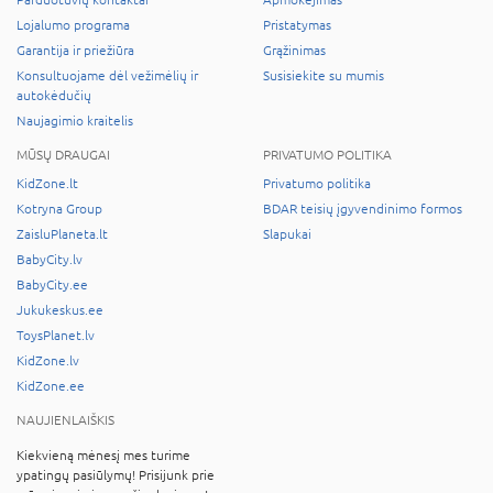
Lojalumo programa
Pristatymas
Garantija ir priežiūra
Grąžinimas
Konsultuojame dėl vežimėlių ir
Susisiekite su mumis
autokėdučių
Naujagimio kraitelis
MŪSŲ DRAUGAI
PRIVATUMO POLITIKA
KidZone.lt
Privatumo politika
Kotryna Group
BDAR teisių įgyvendinimo formos
ZaisluPlaneta.lt
Slapukai
BabyCity.lv
BabyCity.ee
Jukukeskus.ee
ToysPlanet.lv
KidZone.lv
KidZone.ee
NAUJIENLAIŠKIS
Kiekvieną mėnesį mes turime
ypatingų pasiūlymų! Prisijunk prie