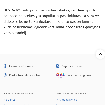
BESTWAY siūlo pripučiamos laisvalaikio, vandens sporto
bei baseino prekės yra populiarus pasirinkimas. BESTWAY
didelę reikšmę teikia ilgalaikiam klientų pasitenkinimui,
kuris pasiekiamas vykdant vertikaliai integruotos gamybos
verslo modelį.
Užsakymo statusas
Grąžinimo forma
Parduotuvių darbo laikas
Lojalumo programa
BENDRA INFORMACIJA
INFORMACIJA PIRKĖJUI
Apie mus
Pirkimo taisyklės
Parduotuvių kontaktai
Apmokėjimas