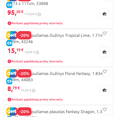
x 213 x 117cm, 53068
E-KAINA
95,
20 €
119,00 €
Perkant papildomą prekę internetu
-20%
BESTWAY pripučiamas čiužinys Tropical Lime, 1.71m x
0.89m, 43246
E-KAINA
15,
19 €
18,99 €
Perkant papildomą prekę internetu
-20%
BESTWAY pripučiamas čiužinys Floral Fantasy, 1.83m x
0.69m, 44083
E-KAINA
8,
79 €
10,99 €
Perkant papildomą prekę internetu
-20%
BESTWAY pripučiamas plaustas Fantasy Dragon, 1.34m