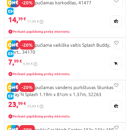
-20%
BESTWAY pripučiamas korkodilas, 41477
E-KAINA
14,
39 €
17,99 €
Perkant papildomą prekę internetu
-20%
BESTWAY pripučiama vaikiška valtis Splash Buddy,
asort., 34170
E-KAINA
7,
99 €
9,99 €
Perkant papildomą prekę internetu
-20%
BESTWAY pripučiamas vandens purkštuvas Skunkas
Spray'N Splash 1.19m x 81cm x 1.37m, 52263
E-KAINA
23,
99 €
29,99 €
Perkant papildomą prekę internetu
-20%
BESTWAY plovykla Car Wash Center 153x 131x 150cm