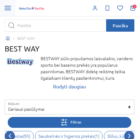
0
Paieška
BEST WAY
BEST WAY
BESTWAY siūlo pripučiamos laisvalaikio, vandens
sporto bei baseino prekės yra populiarus
pasirinkimas. BESTWAY didelę reikšmę teikia
ilgalaikiam klientų pasitenkinimui, kuris
pasiekiamas vykdant vertikaliai integruotos
Rodyti daugiau
gamybos verslo modelį.
Rūšiuoti
Geriausi pasiūlymai
Filtras
Lauko žaislai(95)
Sauskelnės ir higienos prekės(1)
Stiliui, kūrybai, 