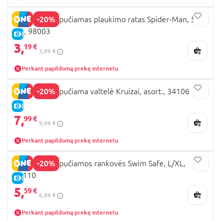
-20%
BESTWAY pripučiamas plaukimo ratas Spider-Man, 56
cm, 98003
E-KAINA
3,
19 €
3,99 €
Perkant papildomą prekę internetu
-20%
BESTWAY pripučiama valtelė Kruizai, asort., 34106
E-KAINA
7,
99 €
9,99 €
Perkant papildomą prekę internetu
-20%
BESTWAY pripučiamos rankovės Swim Safe, L/XL,
32110
E-KAINA
5,
59 €
6,99 €
Perkant papildomą prekę internetu