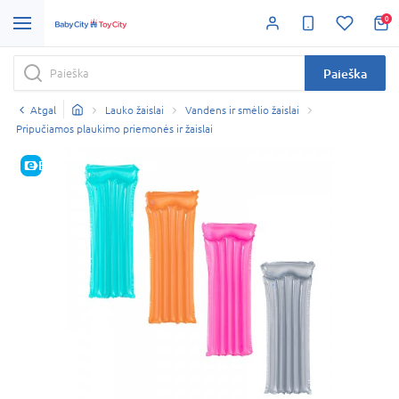
0
Paieška
Atgal
Lauko žaislai
Vandens ir smėlio žaislai
Pripučiamos plaukimo priemonės ir žaislai
E-KAINA