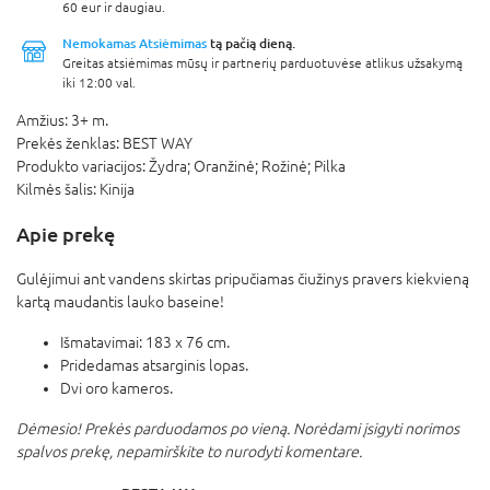
60 eur ir daugiau.
Nemokamas Atsiėmimas
tą pačią dieną.
Greitas atsiėmimas mūsų ir partnerių parduotuvėse atlikus užsakymą
iki 12:00 val.
Amžius:
3+ m.
Prekės ženklas:
BEST WAY
Produkto variacijos:
Žydra; Oranžinė; Rožinė; Pilka
Kilmės šalis:
Kinija
Apie prekę
Gulėjimui ant vandens skirtas pripučiamas čiužinys pravers kiekvieną
kartą maudantis lauko baseine!
Išmatavimai: 183 x 76 cm.
Pridedamas atsarginis lopas.
Dvi oro kameros.
Dėmesio! Prekės parduodamos po vieną. Norėdami įsigyti norimos
spalvos prekę, nepamirškite to nurodyti komentare.