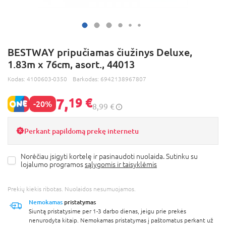
BESTWAY pripučiamas čiužinys Deluxe,
1.83m x 76cm, asort., 44013
Kodas:
4100603-0350
Barkodas:
6942138967807
7,
19 €
-20%
8,99 €
Perkant papildomą prekę internetu
Norėčiau įsigyti kortelę ir pasinaudoti nuolaida. Sutinku su
lojalumo programos
sąlygomis ir taisyklėmis
Prekių kiekis ribotas. Nuolaidos nesumuojamos.
Nemokamas
pristatymas
Siuntą pristatysime per 1-3 darbo dienas, jeigu prie prekės
nenurodyta kitaip. Nemokamas pristatymas į paštomatus perkant už