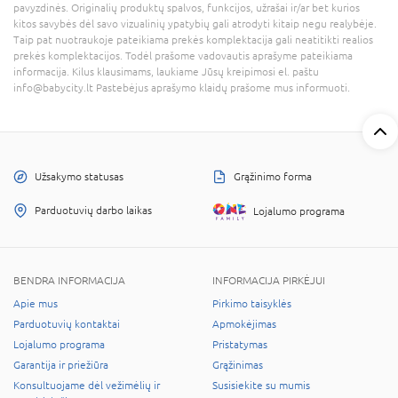
pavyzdinės. Originalių produktų spalvos, funkcijos, užrašai ir/ar bet kurios
kitos savybės dėl savo vizualinių ypatybių gali atrodyti kitaip negu realybėje.
Taip pat nuotraukoje pateikiama prekės komplektacija gali neatitikti realios
prekės komplektacijos. Todėl prašome vadovautis aprašyme pateikiama
informacija. Kilus klausimams, laukiame Jūsų kreipimosi el. paštu
info@babycity.lt Pastebėjus aprašymo klaidų prašome mus informuoti.
Užsakymo statusas
Grąžinimo forma
Parduotuvių darbo laikas
Lojalumo programa
BENDRA INFORMACIJA
INFORMACIJA PIRKĖJUI
Apie mus
Pirkimo taisyklės
Parduotuvių kontaktai
Apmokėjimas
Lojalumo programa
Pristatymas
Garantija ir priežiūra
Grąžinimas
Konsultuojame dėl vežimėlių ir
Susisiekite su mumis