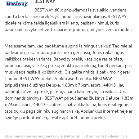
BEST WAY
BESTWAY siūlo pripučiamos laisvalaikio, vandens
sporto bei baseino prekės yra populiarus pasirinkimas. BESTWAY
didelę reikšmę teikia ilgalaikiam klientų pasitenkinimui, kuris
pasiekiamas vykdant vertikaliai integruotos gamybos verslo modelį.
Mes esame tam, kad padėtume auginti laimingus vaikus! Tad mielai
padėsime greitai ir patogiai išsirinkti geriausią, Jums reikalingos
vaikiškos prekės variantą.
Babycity
prekių kataloge rasite platų
populiariausių vaikiškų prekių ženklų pasirinkimą, todėl perkant pas
mus visada rasite iš ko išsirinkti! Čia galite rinktis iš patikimo ir gerai
žinomo
BEST WAY
prekės ženklo asortimento.
BESTWAY
pripučiamas čiužinys Deluxe, 1.83m x 76cm, asort., 44013
- jau
pamėgta tėvelių prekė, palengvinanti kasdienybę su vaikais. Jus
dominantis pirkinys -
BESTWAY pripučiamas čiužinys Deluxe, 1.83m
x 76cm, asort., 44013
- siūlomas patrauklia kaina, kuris neabejotinai
taps puikiu pagalbininku auginant vaiką. Apsilankius internetinėje ar
fizinėje parduotuvėje galėsite apžiūrėti norimą prekę.
Pateikiamos prekės nuotraukos yra skirtos tik iliustraciniams tikslams ir yra