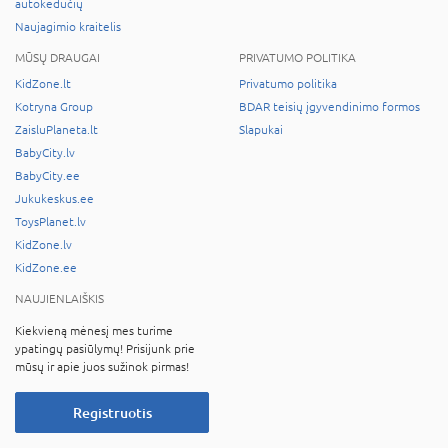
autokėdučių
Naujagimio kraitelis
MŪSŲ DRAUGAI
PRIVATUMO POLITIKA
KidZone.lt
Privatumo politika
Kotryna Group
BDAR teisių įgyvendinimo formos
ZaisluPlaneta.lt
Slapukai
BabyCity.lv
BabyCity.ee
Jukukeskus.ee
ToysPlanet.lv
KidZone.lv
KidZone.ee
NAUJIENLAIŠKIS
Kiekvieną mėnesį mes turime
ypatingų pasiūlymų! Prisijunk prie
mūsų ir apie juos sužinok pirmas!
Registruotis