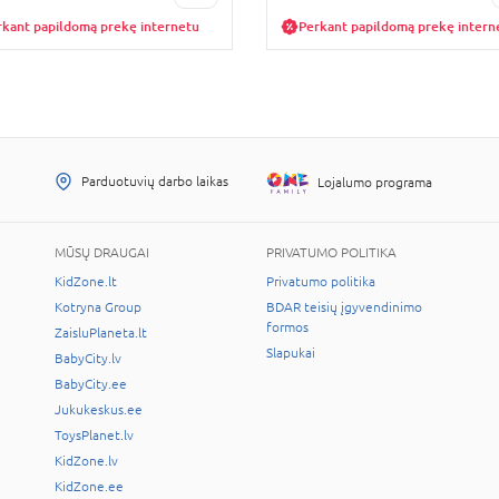
rkant papildomą prekę internetu
Perkant papildomą prekę intern
Parduotuvių darbo laikas
Lojalumo programa
MŪSŲ DRAUGAI
PRIVATUMO POLITIKA
KidZone.lt
Privatumo politika
Kotryna Group
BDAR teisių įgyvendinimo
formos
ZaisluPlaneta.lt
Slapukai
BabyCity.lv
BabyCity.ee
Jukukeskus.ee
ToysPlanet.lv
KidZone.lv
KidZone.ee