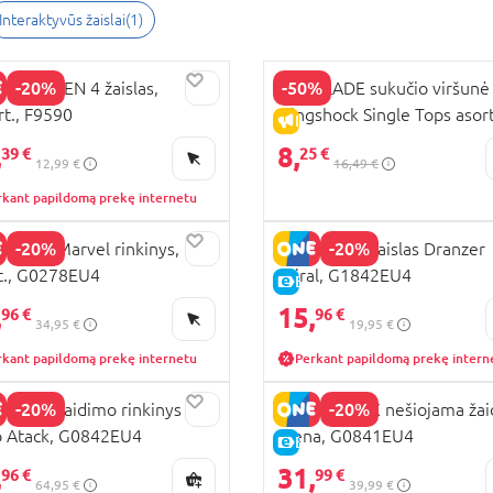
Interaktyvūs žaislai(1)
-20%
-50%
LADE GEN 4 žaislas,
BEY BLADE sukučio viršunė
rt., F9590
Slingshock Single Tops asort
KAINA
IŠPARDAVIMAS
E4602EU4
,
8,
39 €
25 €
12,99 €
16,49 €
rkant papildomą prekę internetu
-20%
-20%
BLADE Marvel rinkinys,
BEY BLADE žaislas Dranzer
t., G0278EU4
spiral, G1842EU4
KAINA
E-KAINA
,
15,
96 €
96 €
34,95 €
19,95 €
rkant papildomą prekę internetu
Perkant papildomą prekę intern
-20%
-20%
BLADE žaidimo rinkinys
BEY BLADE X nešiojama ža
 Atack, G0842EU4
arena, G0841EU4
KAINA
E-KAINA
,
31,
96 €
99 €
64,95 €
39,99 €