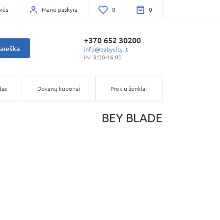
vės
Mano paskyra
0
0
+370 652 30200
aieška
info@babycity.lt
I-V: 9:00-16:00
das
Dovanų kuponai
Prekių ženklai
BEY BLADE