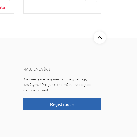
etu
NAUJIENLAIŠKIS
Kiekvieną mėnesį mes turime ypatingų
pasiūlymų! Prisijunk prie mūsų ir apie juos
sužinok pirmas!
Registruotis