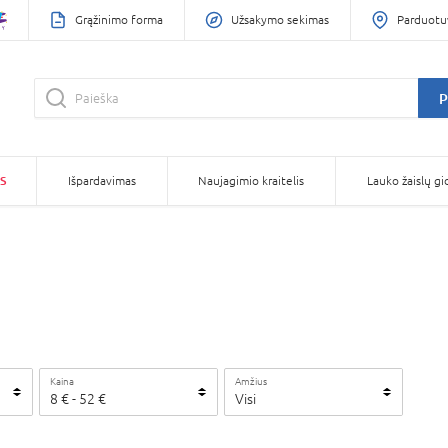
Grąžinimo forma
Užsakymo sekimas
Parduotu
P
S
Išpardavimas
Naujagimio kraitelis
Lauko žaislų gi
Kaina
Amžius
8
€ -
52
€
Visi