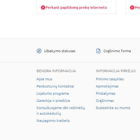
Perkant papildomą prekę internetu
Pe
Užsakymo statusas
Grąžinimo forma
BENDRA INFORMACIJA
INFORMACIJA PIRKĖJUI
Apie mus
Pirkimo taisyklės
Parduotuvių kontaktai
Apmokėjimas
Lojalumo programa
Pristatymas
Garantija ir priežiūra
Grąžinimas
Konsultuojame dėl vežimėlių
Susisiekite su mumis
ir autokėdučių
Naujagimio kraitelis