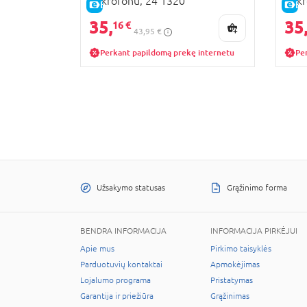
mikrofonu, 24 1320
mikr
E-KAINA
E-
35,
35
16 €
43,95 €
Perkant papildomą prekę internetu
Pe
Užsakymo statusas
Grąžinimo forma
BENDRA INFORMACIJA
INFORMACIJA PIRKĖJUI
Apie mus
Pirkimo taisyklės
Parduotuvių kontaktai
Apmokėjimas
Lojalumo programa
Pristatymas
Garantija ir priežiūra
Grąžinimas