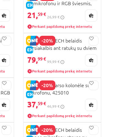
su mikrofonu ir RGB šviesmis,
E-KAINA
491010
21,
59 €
26,99 €
etu
Perkant papildomą prekę internetu
-20%
ių
BONTEMPI TECH belaidis
garsiakalbis ant ratukų su dviem
E-KAINA
belaidžiais mikrofonais ir RGB
79,
99 €
99,99 €
šviesomis, 491080
etu
Perkant papildomą prekę internetu
-20%
BONTEMPI garso kolonėle su
r RGB
mikrofonu, 425010
E-KAINA
37,
59 €
46,99 €
etu
Perkant papildomą prekę internetu
-20%
BONTEMPI TECH belaidis