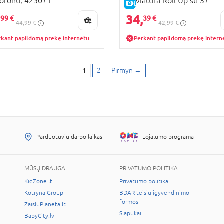
ofonu, 425071
klaviatūra Roll Up su 37
KAINA
E-KAINA
klavišais, 54 3720
,
34,
99 €
39 €
44,99 €
42,99 €
rkant papildomą prekę internetu
Perkant papildomą prekę intern
1
2
Pirmyn
→
Parduotuvių darbo laikas
Lojalumo programa
MŪSŲ DRAUGAI
PRIVATUMO POLITIKA
KidZone.lt
Privatumo politika
Kotryna Group
BDAR teisių įgyvendinimo
formos
ZaisluPlaneta.lt
Slapukai
BabyCity.lv