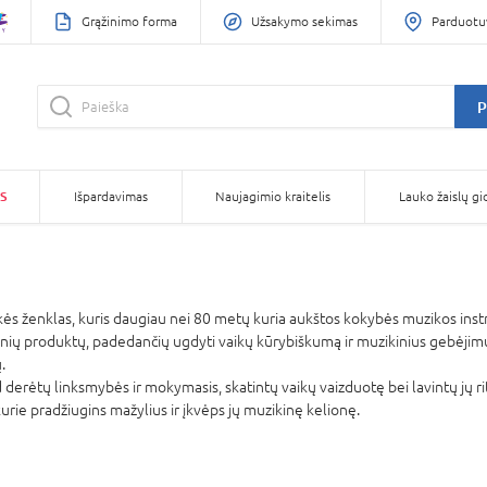
Grąžinimo forma
Užsakymo sekimas
Parduotu
P
S
Išpardavimas
Naujagimio kraitelis
Lauko žaislų gi
kės ženklas, kuris daugiau nei 80 metų kuria aukštos kokybės muzikos ins
inių produktų, padedančių ugdyti vaikų kūrybiškumą ir muzikinius gebėjim
.
erėtų linksmybės ir mokymasis, skatintų vaikų vaizduotę bei lavintų jų ritm
urie pradžiugins mažylius ir įkvėps jų muzikinę kelionę.