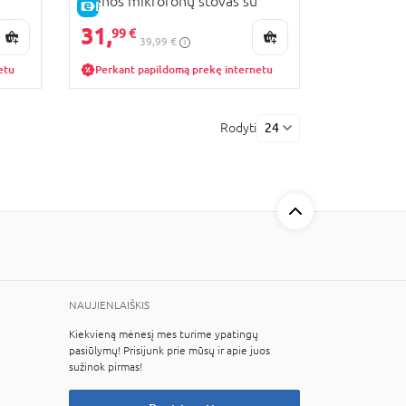
scenos mikrofonų stovas su
E-KAINA
dviem mikrofonais, 421472
31,
99 €
39,99 €
etu
Perkant papildomą prekę internetu
Rodyti
24
NAUJIENLAIŠKIS
Kiekvieną mėnesį mes turime ypatingų
pasiūlymų! Prisijunk prie mūsų ir apie juos
sužinok pirmas!