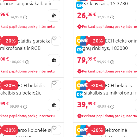
ofonas su garsiakalbiu ir
su 37 klavišais, 15 3780
KAINA
E-KAINA
u, 48 5120
,
26,
96 €
36 €
34,95 €
32,95 €
rkant papildomą prekę internetu
Perkant papildomą prekę intern
-20%
-20%
EMPI belaidis garsiakalbis
BONTEMPI TECH elektronin
 mikrofonais ir RGB
būgnų rinkinys, 182000
KAINA
E-KAINA
somis, 49 1070
,
79,
00 €
99 €
100,00 €
99,99 €
rkant papildomą prekę internetu
Perkant papildomą prekę intern
-20%
-20%
EMPI TECH belaidis
BONTEMPI TECH belaidis
iakalbis su belaidžiu
garsiakalbis su mikrofonu i
KAINA
E-KAINA
ofonu ir RGB šviesomis,
šviesomis, 491030
,
39,
99 €
99 €
69,99 €
49,99 €
050
rkant papildomą prekę internetu
Perkant papildomą prekę intern
-20%
-20%
EMPI garso kolonėle su
BONTEMPI elektroninė