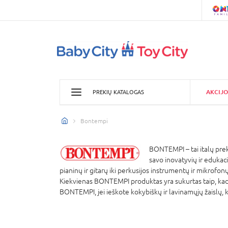
AKCIJO
PREKIŲ KATALOGAS
Bontempi
BONTEMPI – tai italų pre
savo inovatyvių ir edukac
pianinų ir gitarų iki perkusijos instrumentų ir mikrofonų
Kiekvienas BONTEMPI produktas yra sukurtas taip, kad d
BONTEMPI, jei ieškote kokybiškų ir lavinamųjų žaislų, k