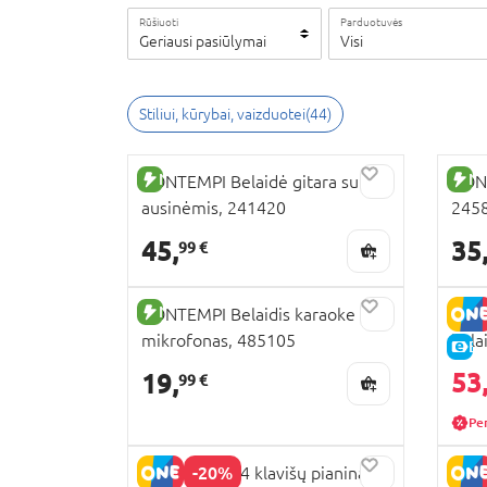
Rūšiuoti
Parduotuvės
Geriausi pasiūlymai
Visi
Stiliui, kūrybai, vaizduotei
(
44
)
NAUJA PREKĖ
NA
BONTEMPI Belaidė gitara su
BONT
ausinėmis, 241420
245
45,
35
99 €
NAUJA PREKĖ
BONTEMPI Belaidis karaoke
BONT
mikrofonas, 485105
belai
E-
mikr
53
19,
99 €
Pe
-20%
BONTEMPI 24 klavišų pianinas,
BON