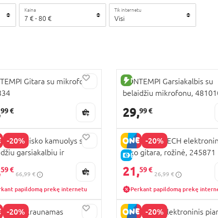
Kaina
Tik internetu
7
€
-
80
€
Visi
UJA PREKĖ
NAUJA PREKĖ
EMPI Gitara su mikrofonu,
BONTEMPI Garsiakalbis su
834
belaidžiu mikrofonu, 48101
,
29,
99 €
99 €
-20%
-20%
EMPI Disko kamuolys su
BONTEMPI TECH elektroni
džiu garsiakalbiu ir
roko gitara, rožinė, 245871
KAINA
E-KAINA
ofonais, 490250
,
21,
59 €
59 €
66,99 €
26,99 €
rkant papildomą prekę internetu
Perkant papildomą prekę intern
-20%
-20%
TEMPI įkraunamas
BONTEMPI elektroninis pia