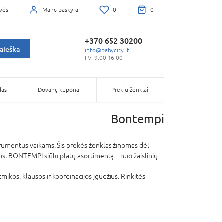
vės
Mano paskyra
0
0
+370 652 30200
aieška
info@babycity.lt
I-V: 9:00-16:00
das
Dovanų kuponai
Prekių ženklai
Bontempi
trumentus vaikams. Šis prekės ženklas žinomas dėl
us. BONTEMPI siūlo platų asortimentą – nuo žaislinių
ikos, klausos ir koordinacijos įgūdžius. Rinkitės