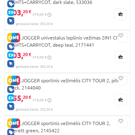
SIGHTS+CARRYCOT, dark slate, 533036
GERA KAINA
303,
20 €
E-KAINA
379,00 €
TIK INTERNETU
30d. geriausia kaina: 303,20 €
BABY JOGGER univestalus lopšinis vežimas 2IN1 CITY
SIGHTS+CARRYCOT, deep teal, 2171441
GERA KAINA
303,
20 €
E-KAINA
379,00 €
TIK INTERNETU
30d. geriausia kaina: 303,20 €
BABY JOGGER sportinis vežimėlis CITY TOUR 2, pitch
black, 2144040
GERA KAINA
255,
20 €
E-KAINA
319,00 €
TIK INTERNETU
30d. geriausia kaina: 255,20 €
BABY JOGGER sportinis vežimėlis CITY TOUR 2,
everett green, 2145422
GERA KAINA