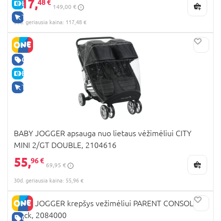
117,
48 €
E-KAINA
149,00 €
TIK INTERNETU
30d. geriausia kaina: 117,48 €
GERA KAINA
E-KAINA
TIK INTERNETU
BABY JOGGER apsauga nuo lietaus vėžimėliui CITY
MINI 2/GT DOUBLE, 2104616
55,
96 €
69,95 €
30d. geriausia kaina: 55,96 €
BABY JOGGER krepšys vežimėliui PARENT CONSOLE 2,
black, 2084000
GERA KAINA