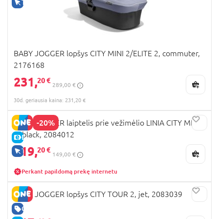
TIK INTERNETU
BABY JOGGER lopšys CITY MINI 2/ELITE 2, commuter,
2176168
231,
20 €
289,00 €
30d. geriausia kaina: 231,20 €
-20%
BABY JOGGER laiptelis prie vežimėlio LINIA CITY MINI
2, black, 2084012
E-KAINA
119,
20 €
TIK INTERNETU
149,00 €
Perkant papildomą prekę internetu
BABY JOGGER lopšys CITY TOUR 2, jet, 2083039
GERA KAINA