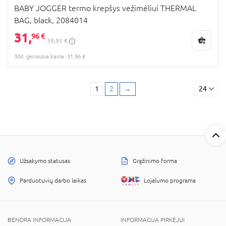
BABY JOGGER termo krepšys vežimėliui THERMAL
BAG, black, 2084014
31,
96 €
39,95 €
30d. geriausia kaina: 31,96 €
1
2
→
24
Užsakymo statusas
Grąžinimo forma
Parduotuvių darbo laikas
Lojalumo programa
BENDRA INFORMACIJA
INFORMACIJA PIRKĖJUI