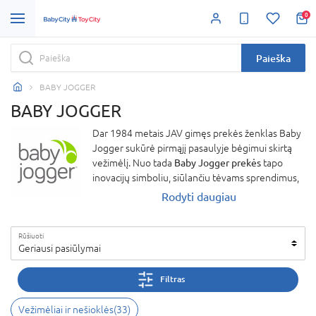
0
Paieška
BABY JOGGER
BABY JOGGER
Dar 1984 metais JAV gimęs prekės ženklas Baby
Jogger sukūrė pirmąjį pasaulyje bėgimui skirtą
vežimėlį. Nuo tada
Baby Jogger prekės
tapo
inovacijų simboliu, siūlančiu tėvams sprendimus,
kurie leidžia neprarasti aktyvaus gyvenimo ritmo
Rodyti daugiau
net auginant mažylį. Tai ne tik funkcionalūs
gaminiai, bet ir patikimi pagalbininkai
Rūšiuoti
kasdienybėje.
Geriausi pasiūlymai
Vienas populiariausių pasirinkimų – patikimas
Baby Jogger vežimėlis
, kuris užtikrina komfortą
Filtras
vaikui ir palengvina keliones tėvams. Dėl savo
konstrukcijos ir manevringumo
Baby Jogger
Vežimėliai ir nešioklės
(
33
)