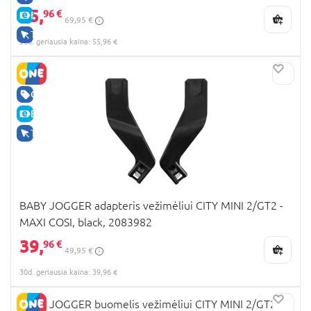
55,
96 €
E-KAINA
69,95 €
TIK INTERNETU
30d. geriausia kaina: 55,96 €
GERA KAINA
E-KAINA
TIK INTERNETU
BABY JOGGER adapteris vežimėliui CITY MINI 2/GT2 -
MAXI COSI, black, 2083982
39,
96 €
49,95 €
30d. geriausia kaina: 39,96 €
BABY JOGGER buomelis vežimėliui CITY MINI 2/GT2