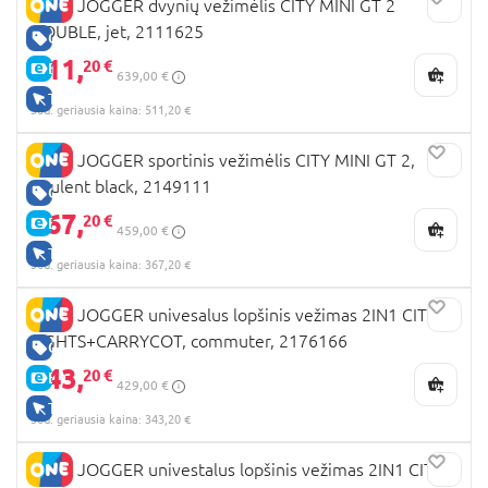
BABY JOGGER dvynių vežimėlis CITY MINI GT 2
DOUBLE, jet, 2111625
GERA KAINA
511,
20 €
E-KAINA
639,00 €
TIK INTERNETU
30d. geriausia kaina: 511,20 €
BABY JOGGER sportinis vežimėlis CITY MINI GT 2,
opulent black, 2149111
GERA KAINA
367,
20 €
E-KAINA
459,00 €
TIK INTERNETU
30d. geriausia kaina: 367,20 €
BABY JOGGER univesalus lopšinis vežimas 2IN1 CITY
SIGHTS+CARRYCOT, commuter, 2176166
GERA KAINA
343,
20 €
E-KAINA
429,00 €
TIK INTERNETU
30d. geriausia kaina: 343,20 €
BABY JOGGER univestalus lopšinis vežimas 2IN1 CITY