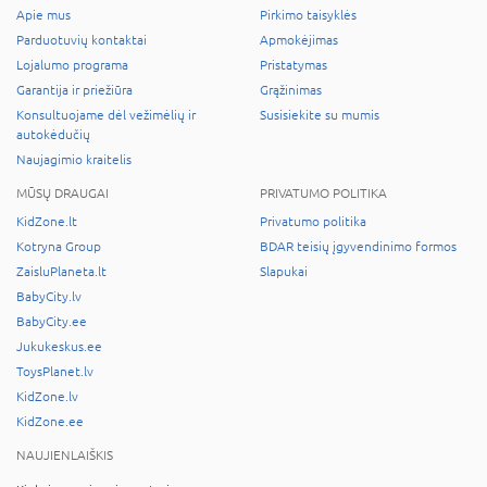
Apie mus
Pirkimo taisyklės
Parduotuvių kontaktai
Apmokėjimas
Lojalumo programa
Pristatymas
Garantija ir priežiūra
Grąžinimas
Konsultuojame dėl vežimėlių ir
Susisiekite su mumis
autokėdučių
Naujagimio kraitelis
MŪSŲ DRAUGAI
PRIVATUMO POLITIKA
KidZone.lt
Privatumo politika
Kotryna Group
BDAR teisių įgyvendinimo formos
ZaisluPlaneta.lt
Slapukai
BabyCity.lv
BabyCity.ee
Jukukeskus.ee
ToysPlanet.lv
KidZone.lv
KidZone.ee
NAUJIENLAIŠKIS