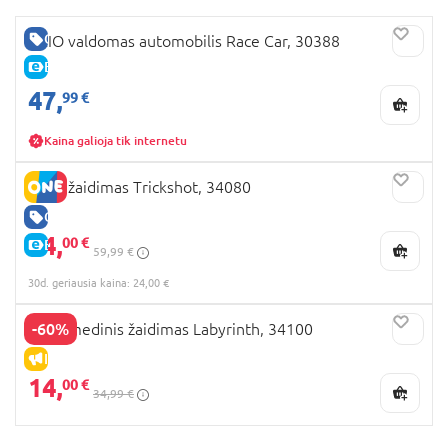
GERA KAINA
BRIO valdomas automobilis Race Car, 30388
E-KAINA
47,
99 €
Kaina galioja tik internetu
BRIO žaidimas Trickshot, 34080
GERA KAINA
24,
00 €
E-KAINA
59,99 €
30d. geriausia kaina: 24,00 €
-60%
BRIO medinis žaidimas Labyrinth, 34100
IŠPARDAVIMAS
14,
00 €
34,99 €