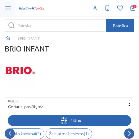
0
Paieška
BRIO INFANT
BRIO INFANT
Rūšiuoti
Geriausi pasiūlymai
Filtras
Stalo žaidimai
(
2
)
Žaislai mažiesiems
(
1
)