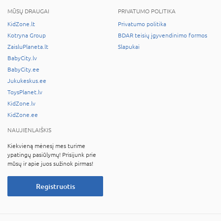
MŪSŲ DRAUGAI
PRIVATUMO POLITIKA
KidZone.lt
Privatumo politika
Kotryna Group
BDAR teisių įgyvendinimo formos
ZaisluPlaneta.lt
Slapukai
BabyCity.lv
BabyCity.ee
Jukukeskus.ee
ToysPlanet.lv
KidZone.lv
KidZone.ee
NAUJIENLAIŠKIS
Kiekvieną mėnesį mes turime
ypatingų pasiūlymų! Prisijunk prie
mūsų ir apie juos sužinok pirmas!
Registruotis