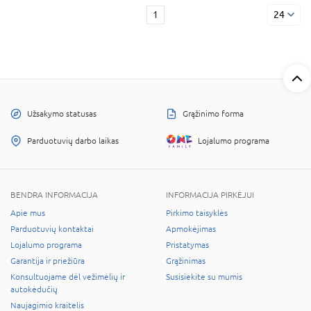
1
24
Užsakymo statusas
Grąžinimo forma
Parduotuvių darbo laikas
Lojalumo programa
BENDRA INFORMACIJA
INFORMACIJA PIRKĖJUI
Apie mus
Pirkimo taisyklės
Parduotuvių kontaktai
Apmokėjimas
Lojalumo programa
Pristatymas
Garantija ir priežiūra
Grąžinimas
Konsultuojame dėl vežimėlių ir
Susisiekite su mumis
autokėdučių
Naujagimio kraitelis