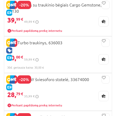
-20%
BRIO rinkinys su traukinio bėgiais Cargo Gemstone,
36130
E-KAINA
39,
99 €
49,99 €
Perkant papildomą prekę internetu
BRIO Turbo traukinys, 636003
GERA KAINA
30,
00 €
E-KAINA
59,99 €
30d. geriausia kaina: 30,00 €
-20%
BRIO RAILWAY šviesoforo stotelė, 33674000
E-KAINA
28,
79 €
35,99 €
Perkant papildomą prekę internetu