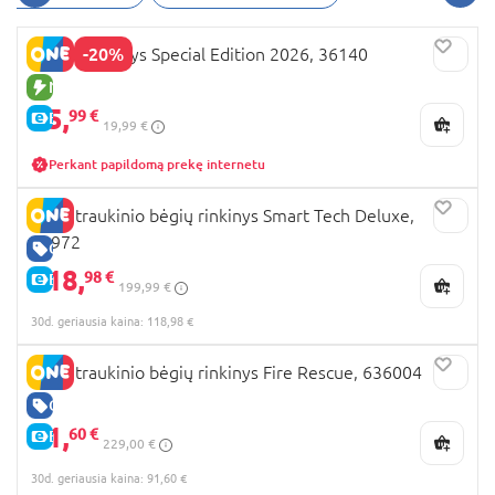
geležinkelio stotį. Joje puikiai derės dvigubas tiltas,
mechaninė besisukanti platforma, pakeliamas
-20%
BRIO traukinys Special Edition 2026, 36140
tiltas ar geležinkelio pervaža. Toks
BRIO
geležinkelis
gali būti sukurtas iš atskirų segmentų,
NAUJA PREKĖ
kurie ir parduodami atskirais komplektais. Tad
15,
99 €
E-KAINA
19,99 €
galite nesukti galvos bandydami atsiminti, ar
vaikas jau turi tokį žaislą? Ar nepadovanosiu tokio
Perkant papildomą prekę internetu
paties? Nes bet kuris
BRIO traukinys
galės
papildyti jau turimus kitus BRIO žaislus.
BRIO traukinio bėgių rinkinys Smart Tech Deluxe,
Sudominome? Kviečiame išsamiau patyrinėti šį
33972
GERA KAINA
prekės ženklą. Jis ypač patiks kokybę
118,
98 €
vertinantiems tėveliams, kurie nemėgsta kuomet
E-KAINA
199,99 €
namuose pradeda kauptis nekokybiški, greitai
30d. geriausia kaina: 118,98 €
lūžtantys žaislai, kurie vėliau virsta plastiko kalnais.
Mūsų rekomenduojami
BRIO mediniai žaislai
yra
BRIO traukinio bėgių rinkinys Fire Rescue, 636004
tikra to priešingybė. Jie tarnaus ilgai. Jei ieškote
specialių pasiūlymų ar akcijų,
BRIO žaislai
GERA KAINA
internetu
kartais būna parduodami pigiau. Tiesiog
91,
60 €
E-KAINA
229,00 €
sekite mūsų naujienas, užsiprenumeruokite
naujienlaiškį ir informacija apie akcijas Jus pasieks
30d. geriausia kaina: 91,60 €
pirmus. Tad jei mieliau renkatės internetinę