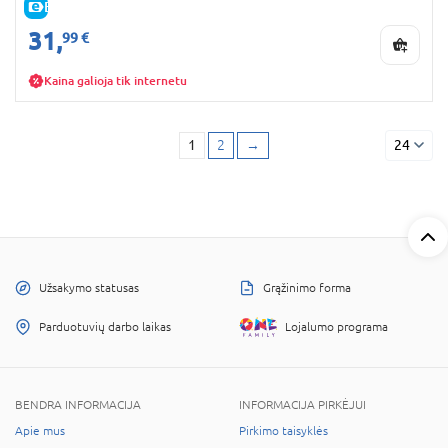
E-KAINA
31,
99 €
Kaina galioja tik internetu
1
2
→
24
Užsakymo statusas
Grąžinimo forma
Parduotuvių darbo laikas
Lojalumo programa
BENDRA INFORMACIJA
INFORMACIJA PIRKĖJUI
Apie mus
Pirkimo taisyklės