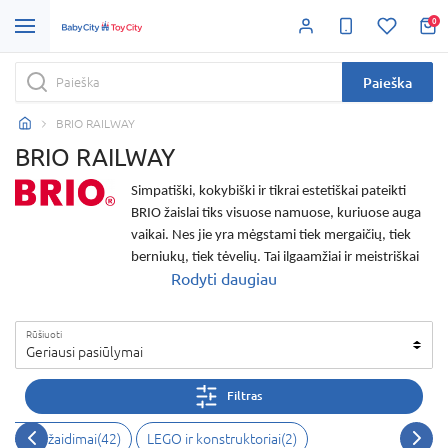
0
Paieška
BRIO RAILWAY
BRIO RAILWAY
Simpatiški, kokybiški ir tikrai estetiškai pateikti
BRIO žaislai
tiks visuose namuose, kuriuose auga
vaikai. Nes jie yra mėgstami tiek mergaičių, tiek
berniukų, tiek tėvelių. Tai ilgaamžiai ir meistriškai
Rodyti daugiau
pagaminti
BRIO mediniai žaislai
. Subtilus dizainas
pavers juos tikra vaikų kambario puošmena. Galite
rinktis iš skirtingų komplektų. Taip pat vėliau šie
Rūšiuoti
BRIO žaislai
gali būt jungiami tarpusavyje.
Geriausi pasiūlymai
Pavyzdžiui, turimas
Brio traukinys
gali būt
vertingai papildytas traukinio bėgiais ar
Filtras
sudedamuoju tiltu. Junkite, statykite, būkite
išradingi. Ir taip namuose įkurdinsite visą
BRIO
veiksmo žaidimai
(
42
)
LEGO ir konstruktoriai
(
2
)