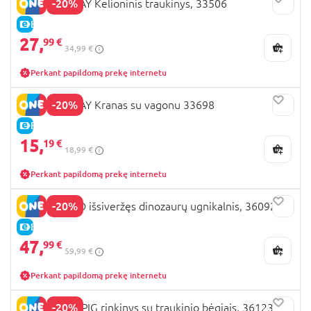
-20%
BRIO RAILWAY Kelioninis traukinys, 33506
E-KAINA
27,
99 €
34,99 €
Perkant papildomą prekę internetu
-20%
BRIO RAILWAY Kranas su vagonu 33698
E-KAINA
15,
19 €
18,99 €
Perkant papildomą prekę internetu
-20%
BRIO WORLD išsiveržęs dinozaurų ugnikalnis, 36092
E-KAINA
47,
99 €
59,99 €
Perkant papildomą prekę internetu
-20%
BRIO PEPPA PIG rinkinys su traukinio bėgiais, 36123