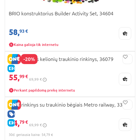
BRIO konstruktorius Builder Activity Set, 34604
58,
93 €
Kaina galioja tik internetu
-20%
BRIO pradinis kelionių traukinio rinkinys, 36079
E-KAINA
55,
99 €
69,99 €
Perkant papildomą prekę internetu
BRIO rinkinys su traukinio bėgiais Metro railway, 33513
GERA KAINA
54,
79 €
E-KAINA
69,99 €
30d. geriausia kaina: 54,79 €