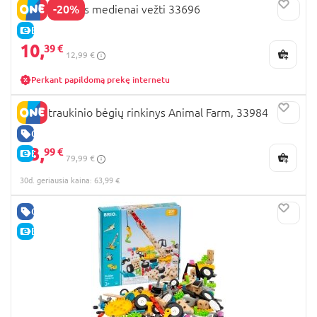
-20%
BRIO vagonas medienai vežti 33696
E-KAINA
10,
39 €
12,99 €
Perkant papildomą prekę internetu
BRIO traukinio bėgių rinkinys Animal Farm, 33984
GERA KAINA
63,
99 €
E-KAINA
79,99 €
30d. geriausia kaina: 63,99 €
GERA KAINA
E-KAINA