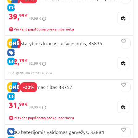
E-KAINA
39,
99 €
49,99 €
Perkant papildomą prekę internetu
BRIO statybinis kranas su šviesomis, 33835
GERA KAINA
32,
79 €
E-KAINA
62,99 €
30d. geriausia kaina: 32,79 €
-20%
BRIO pakeliamas tiltas 33757
E-KAINA
31,
99 €
39,99 €
Perkant papildomą prekę internetu
GERA KAINA
BRIO baterijomis valdomas garvežys, 33884