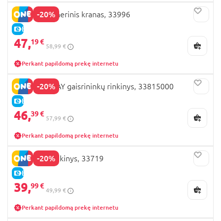
-20%
BRIO konteinerinis kranas, 33996
E-KAINA
47,
19 €
58,99 €
Perkant papildomą prekę internetu
-20%
BRIO RAILWAY gaisrininkų rinkinys, 33815000
E-KAINA
46,
39 €
57,99 €
Perkant papildomą prekę internetu
-20%
BRIO ūkio rinkinys, 33719
E-KAINA
39,
99 €
49,99 €
Perkant papildomą prekę internetu