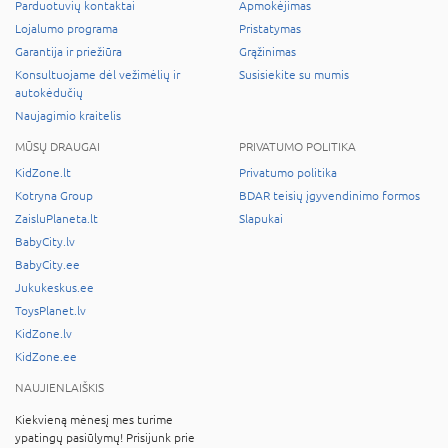
Parduotuvių kontaktai
Apmokėjimas
Lojalumo programa
Pristatymas
Garantija ir priežiūra
Grąžinimas
Konsultuojame dėl vežimėlių ir
Susisiekite su mumis
autokėdučių
Naujagimio kraitelis
MŪSŲ DRAUGAI
PRIVATUMO POLITIKA
KidZone.lt
Privatumo politika
Kotryna Group
BDAR teisių įgyvendinimo formos
ZaisluPlaneta.lt
Slapukai
BabyCity.lv
BabyCity.ee
Jukukeskus.ee
ToysPlanet.lv
KidZone.lv
KidZone.ee
NAUJIENLAIŠKIS
Kiekvieną mėnesį mes turime
ypatingų pasiūlymų! Prisijunk prie