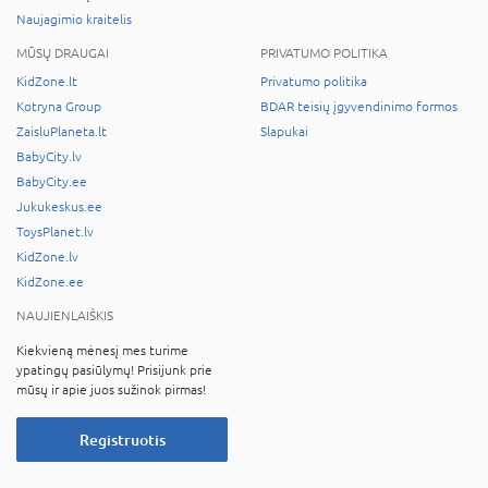
Naujagimio kraitelis
MŪSŲ DRAUGAI
PRIVATUMO POLITIKA
KidZone.lt
Privatumo politika
Kotryna Group
BDAR teisių įgyvendinimo formos
ZaisluPlaneta.lt
Slapukai
BabyCity.lv
BabyCity.ee
Jukukeskus.ee
ToysPlanet.lv
KidZone.lv
KidZone.ee
NAUJIENLAIŠKIS
Kiekvieną mėnesį mes turime
ypatingų pasiūlymų! Prisijunk prie
mūsų ir apie juos sužinok pirmas!
Registruotis