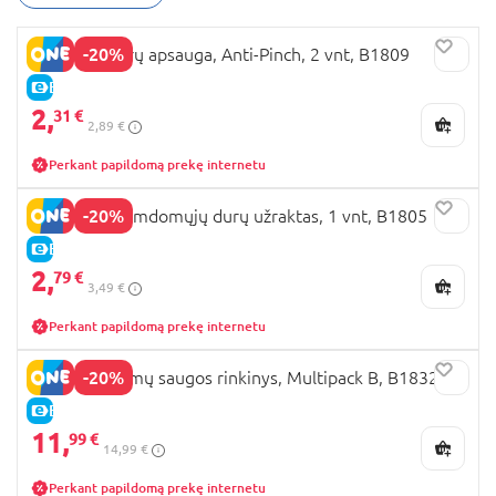
-20%
BRITTON durų apsauga, Anti-Pinch, 2 vnt, B1809
E-KAINA
2,
31 €
2,89 €
Perkant papildomą prekę internetu
-20%
BRITTON Stumdomųjų durų užraktas, 1 vnt, B1805
E-KAINA
2,
79 €
3,49 €
Perkant papildomą prekę internetu
-20%
BRITTON Namų saugos rinkinys, Multipack B, B1832
E-KAINA
11,
99 €
14,99 €
Perkant papildomą prekę internetu