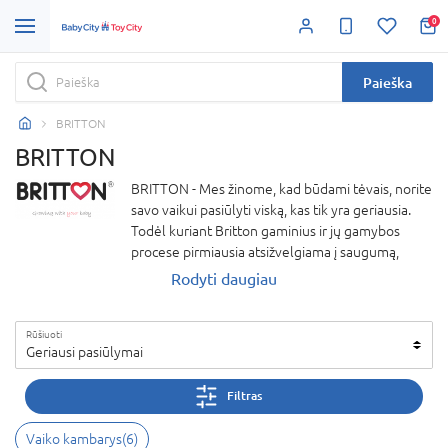
0
Paieška
BRITTON
BRITTON
BRITTON - Mes žinome, kad būdami tėvais, norite
savo vaikui pasiūlyti viską, kas tik yra geriausia.
Todėl kuriant Britton gaminius ir jų gamybos
procese pirmiausia atsižvelgiama į saugumą,
patogumą, naujoviškumą ir naujas kryptis.
Rodyti daugiau
Naujiems „Britton“ gaminiams parenkamos
geriausios medžiagos, o gamyboje laikomasi
Rūšiuoti
aukščiausių saugos standartų, todėl tikimės, kad
Geriausi pasiūlymai
net ir reikliausi klientai bus patenkinti. „Britton“
siūlo aukštos kokybės vežimėlius, saugos
Filtras
kėdutes patraukliausiomis kainomis, kelionines
lovytes, maitinimo kėdutes, mobiliąsias „aukles“,
Vaiko kambarys
(
6
)
higienos reikmenis ir pan.