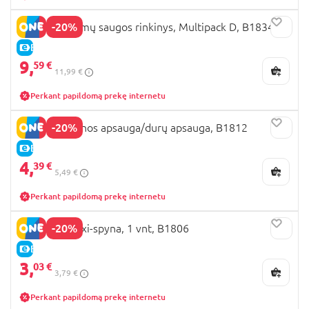
-20%
BRITTON Namų saugos rinkinys, Multipack D, B1834
E-KAINA
9,
59 €
11,99 €
Perkant papildomą prekę internetu
-20%
BRITTON sienos apsauga/durų apsauga, B1812
E-KAINA
4,
39 €
5,49 €
Perkant papildomą prekę internetu
-20%
BRITTON Flexi-spyna, 1 vnt, B1806
E-KAINA
3,
03 €
3,79 €
Perkant papildomą prekę internetu