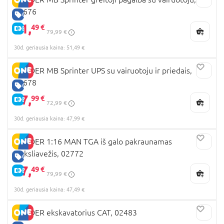
02676
GERA KAINA
51,
49 €
E-KAINA
79,99 €
30d. geriausia kaina: 51,49 €
BRUDER MB Sprinter UPS su vairuotoju ir priedais,
02678
GERA KAINA
47,
99 €
E-KAINA
72,99 €
30d. geriausia kaina: 47,99 €
BRUDER 1:16 MAN TGA iš galo pakraunamas
šiuksliavežis, 02772
GERA KAINA
47,
49 €
E-KAINA
79,99 €
30d. geriausia kaina: 47,49 €
BRUDER ekskavatorius CAT, 02483