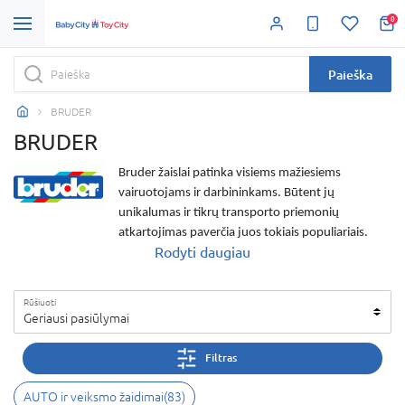
0
Paieška
BRUDER
BRUDER
Bruder
žaislai
patinka visiems mažiesiems
vairuotojams ir darbininkams. Būtent jų
unikalumas ir tikrų transporto priemonių
atkartojimas paverčia juos tokiais populiariais.
Rodyti daugiau
Beje, gaminat savo prekes
Bruder
naudoja tik
kokybišką plastiką, lygiai tokį patį, koks yra
naudojamas ir tikroje transporto pramonėje.
Rūšiuoti
Bruder žaislai
garsėja savo kokybe. Tad ir mes juos
Geriausi pasiūlymai
siūlome savo pirkėjams su pasitikėjimu.
Asortimente rasite
Bruder traktorius
, krautuvus,
Filtras
gatvių valymo mašinas, policijos džipus ir kitas
tikroviškas priemones. Jos gali būti ir realių prekių
AUTO ir veiksmo žaidimai
(
83
)