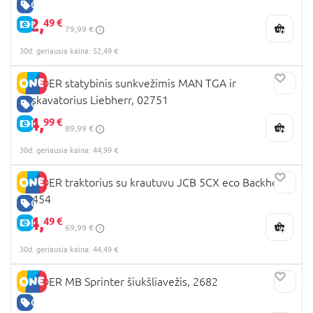
GERA KAINA
52,
49 €
E-KAINA
79,99 €
30d. geriausia kaina: 52,49 €
BRUDER statybinis sunkvežimis MAN TGA ir
ekskavatorius Liebherr, 02751
GERA KAINA
44,
99 €
E-KAINA
89,99 €
30d. geriausia kaina: 44,99 €
BRUDER traktorius su krautuvu JCB 5CX eco Backhoe,
02454
GERA KAINA
44,
49 €
E-KAINA
69,99 €
30d. geriausia kaina: 44,49 €
BRUDER MB Sprinter šiukšliavežis, 2682
GERA KAINA