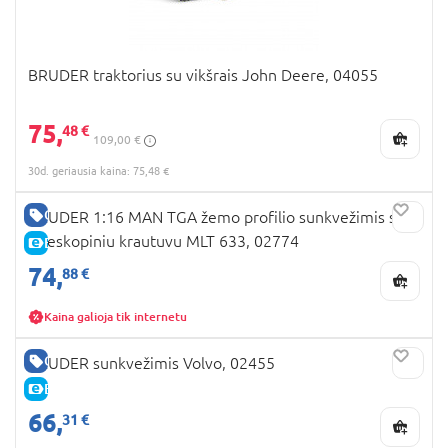
kategorijas. Nesvarbu, ar tai
Bruder mašinos
, lėlės
ar dėlionės. Viskas jūsų laukia čia! Todėl jei domina
Bruder žaislai internetu
– kviečiame apsipirkti
BRUDER traktorius su vikšrais John Deere, 04055
greitai ir patogiai. Čia rasite puikius pasiūlymus,
akcijas, nuolaidas ir, žinoma, platų asortimentą.
75,
48 €
Todėl nelaukite paskutinės minutės ir artėjant
109,00 €
džiugiai progai apsipirkite dabar. Tam puikiai tiks
30d. geriausia kaina: 75,48 €
Bruder žaislai
!
GERA KAINA
BRUDER 1:16 MAN TGA žemo profilio sunkvežimis su
teleskopiniu krautuvu MLT 633, 02774
E-KAINA
74,
88 €
Kaina galioja tik internetu
GERA KAINA
BRUDER sunkvežimis Volvo, 02455
E-KAINA
66,
31 €