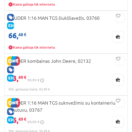
Kaina galioja tik internetu
GERA KAINA
BRUDER 1:16 MAN TGS šiukšliavežis, 03760
E-KAINA
66,
48 €
Kaina galioja tik internetu
BRUDER kombainas John Deere, 02132
GERA KAINA
63,
49 €
E-KAINA
99,99 €
30d. geriausia kaina: 63,49 €
BRUDER 1:16 MAN TGS suknvežimis su konteineriu ir
krautuvu, 03767
GERA KAINA
56,
49 €
E-KAINA
89,99 €
30d. geriausia kaina: 56,49 €