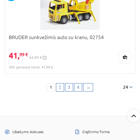
BRUDER sunkvežimis auto su kranu, 02754
41,
99 €
64,99 €
30d. geriausia kaina: 41,99 €
1
2
3
4
→
24
Užsakymo statusas
Grąžinimo forma