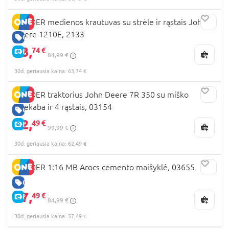
BRUDER medienos krautuvas su strėle ir rąstais John
Deere 1210E, 2133
GERA KAINA
63,
74 €
E-KAINA
84,99 €
30d. geriausia kaina: 63,74 €
BRUDER traktorius John Deere 7R 350 su miško
priekaba ir 4 rąstais, 03154
GERA KAINA
62,
49 €
E-KAINA
99,99 €
30d. geriausia kaina: 62,49 €
BRUDER 1:16 MB Arocs cemento maišyklė, 03655
GERA KAINA
57,
49 €
E-KAINA
84,99 €
30d. geriausia kaina: 57,49 €