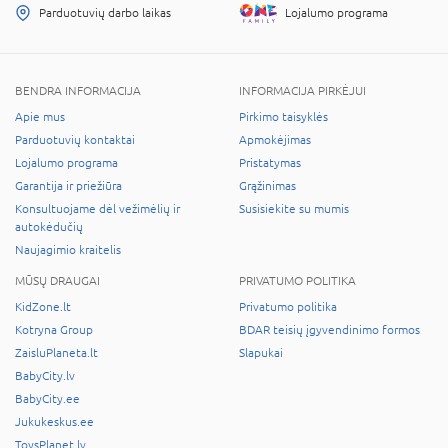
Parduotuvių darbo laikas
Lojalumo programa
BENDRA INFORMACIJA
INFORMACIJA PIRKĖJUI
Apie mus
Pirkimo taisyklės
Parduotuvių kontaktai
Apmokėjimas
Lojalumo programa
Pristatymas
Garantija ir priežiūra
Grąžinimas
Konsultuojame dėl vežimėlių ir
Susisiekite su mumis
autokėdučių
Naujagimio kraitelis
MŪSŲ DRAUGAI
PRIVATUMO POLITIKA
KidZone.lt
Privatumo politika
Kotryna Group
BDAR teisių įgyvendinimo formos
ZaisluPlaneta.lt
Slapukai
BabyCity.lv
BabyCity.ee
Jukukeskus.ee
ToysPlanet.lv