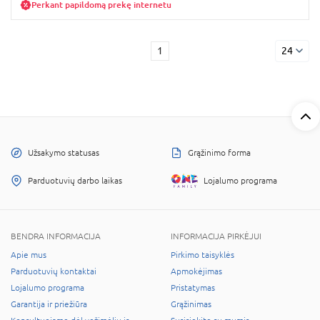
Perkant papildomą prekę internetu
1
24
Užsakymo statusas
Grąžinimo forma
Parduotuvių darbo laikas
Lojalumo programa
BENDRA INFORMACIJA
INFORMACIJA PIRKĖJUI
Apie mus
Pirkimo taisyklės
Parduotuvių kontaktai
Apmokėjimas
Lojalumo programa
Pristatymas
Garantija ir priežiūra
Grąžinimas