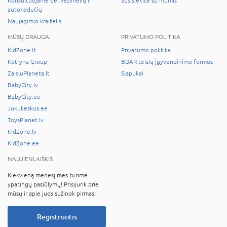
Konsultuojame dėl vežimėlių ir
Susisiekite su mumis
autokėdučių
Naujagimio kraitelis
MŪSŲ DRAUGAI
PRIVATUMO POLITIKA
KidZone.lt
Privatumo politika
Kotryna Group
BDAR teisių įgyvendinimo formos
ZaisluPlaneta.lt
Slapukai
BabyCity.lv
BabyCity.ee
Jukukeskus.ee
ToysPlanet.lv
KidZone.lv
KidZone.ee
NAUJIENLAIŠKIS
Kiekvieną mėnesį mes turime
ypatingų pasiūlymų! Prisijunk prie
mūsų ir apie juos sužinok pirmas!
Registruotis