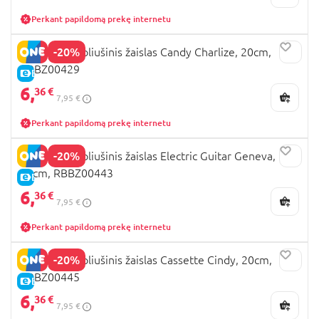
Perkant papildomą prekę internetu
-20%
BUM BUMZ pliušinis žaislas Candy Charlize, 20cm,
RBBZ00429
E-KAINA
6,
36 €
7,95 €
Perkant papildomą prekę internetu
-20%
BUM BUMZ pliušinis žaislas Electric Guitar Geneva,
20cm, RBBZ00443
E-KAINA
6,
36 €
7,95 €
Perkant papildomą prekę internetu
-20%
BUM BUMZ pliušinis žaislas Cassette Cindy, 20cm,
RBBZ00445
E-KAINA
6,
36 €
7,95 €