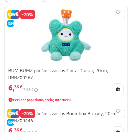
-20%
E-KAINA
BUM BUMZ pliušinis žaislas Guitar Guitar, 20cm,
RBBZ00267
6,
36 €
7,95 €
Perkant papildomą prekę internetu
-20%
BUM BUMZ pliušinis žaislas Boombox Britney, 20cm,
RBBZ00446
E-KAINA
6,
36 €