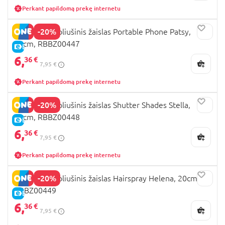
Perkant papildomą prekę internetu
-20%
BUM BUMZ pliušinis žaislas Portable Phone Patsy,
20cm, RBBZ00447
E-KAINA
6,
36 €
7,95 €
Perkant papildomą prekę internetu
-20%
BUM BUMZ pliušinis žaislas Shutter Shades Stella,
20cm, RBBZ00448
E-KAINA
6,
36 €
7,95 €
Perkant papildomą prekę internetu
-20%
BUM BUMZ pliušinis žaislas Hairspray Helena, 20cm,
RBBZ00449
E-KAINA
6,
36 €
7,95 €