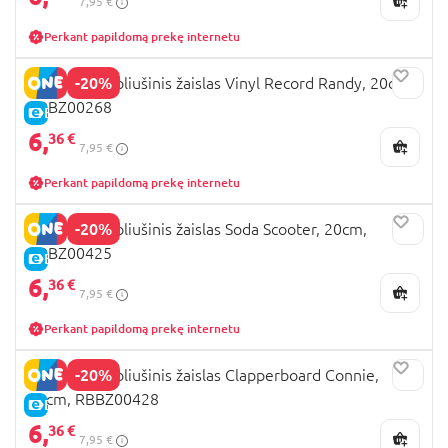
7,95 €
Perkant papildomą prekę internetu
-20%
BUM BUMZ pliušinis žaislas Vinyl Record Randy, 20cm,
RBBZ00268
E-KAINA
6,
36 €
7,95 €
Perkant papildomą prekę internetu
-20%
BUM BUMZ pliušinis žaislas Soda Scooter, 20cm,
RBBZ00425
E-KAINA
6,
36 €
7,95 €
Perkant papildomą prekę internetu
-20%
BUM BUMZ pliušinis žaislas Clapperboard Connie,
20cm, RBBZ00428
E-KAINA
6,
36 €
7,95 €