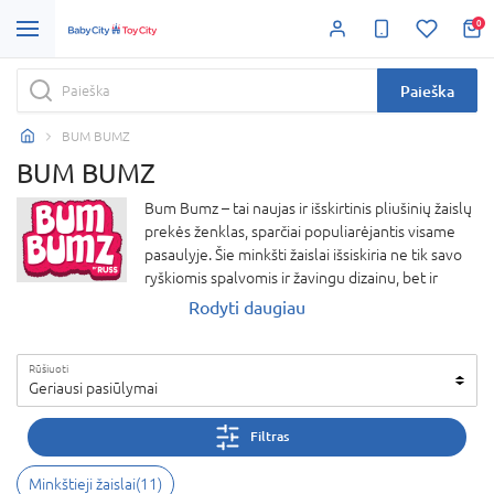
0
Paieška
BUM BUMZ
BUM BUMZ
Bum Bumz – tai naujas ir išskirtinis pliušinių žaislų
prekės ženklas, sparčiai populiarėjantis visame
pasaulyje. Šie minkšti žaislai išsiskiria ne tik savo
ryškiomis spalvomis ir žavingu dizainu, bet ir
unikaliomis tekstūromis bei kolekcinėmis
Rodyti daugiau
serijomis. Bum Bumz pliušiniai žaislai yra sukurti
tiek vaikams, tiek suaugusiems, kurie mėgsta
Rūšiuoti
rinkti ir keistis išskirtiniais žaislais. Kiekvienas Bum
Geriausi pasiūlymai
Bumz pliušinis žaislas yra aukštos kokybės,
pagamintas iš itin minkštų medžiagų, todėl puikiai
Filtras
tinka apsikabinimams ir žaidimams. Kolekciniai
žaislai pasižymi ribotu leidimu, todėl jie tampa
Minkštieji žaislai
(
11
)
geidžiama dovana ir vertinga kolekcijos dalimi.