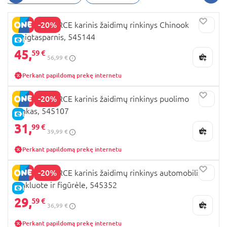
-20%
SOLDIER FORCE karinis žaidimų rinkinys Chinook
sraigtasparnis, 545144
E-KAINA
45,
59 €
56,99 €
Perkant papildomą prekę internetu
-20%
SOLDIER FORCE karinis žaidimų rinkinys puolimo
tankas, 545107
E-KAINA
31,
99 €
39,99 €
Perkant papildomą prekę internetu
-20%
SOLDIER FORCE karinis žaidimų rinkinys automobilis su
ginkluote ir figūrėle, 545352
E-KAINA
29,
59 €
36,99 €
Perkant papildomą prekę internetu