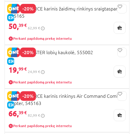
-20%
SOLDIER FORCE karinis žaidimų rinkinys sraigtasparnis,
545165
E-KAINA
50,
39 €
62,99 €
Perkant papildomą prekę internetu
-20%
BUCKET MASTER lobių kaukolė, 555002
E-KAINA
19,
99 €
24,99 €
Perkant papildomą prekę internetu
-20%
SOLDIER FORCE karinis rinkinys Air Command Combat
Copter, 545163
E-KAINA
66,
39 €
82,99 €
Perkant papildomą prekę internetu