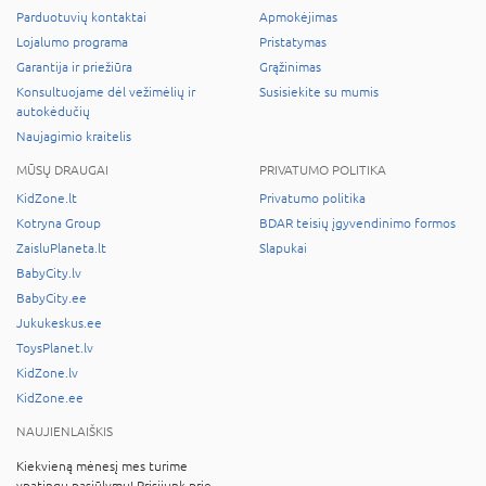
Parduotuvių kontaktai
Apmokėjimas
Lojalumo programa
Pristatymas
Garantija ir priežiūra
Grąžinimas
Konsultuojame dėl vežimėlių ir
Susisiekite su mumis
autokėdučių
Naujagimio kraitelis
MŪSŲ DRAUGAI
PRIVATUMO POLITIKA
KidZone.lt
Privatumo politika
Kotryna Group
BDAR teisių įgyvendinimo formos
ZaisluPlaneta.lt
Slapukai
BabyCity.lv
BabyCity.ee
Jukukeskus.ee
ToysPlanet.lv
KidZone.lv
KidZone.ee
NAUJIENLAIŠKIS
Kiekvieną mėnesį mes turime
ypatingų pasiūlymų! Prisijunk prie