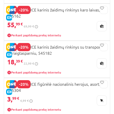
-20%
SOLDIER FORCE karinis žaidimų rinkinys karo laivas,
545162
E-KAINA
55,
99 €
69,99 €
Perkant papildomą prekę internetu
-20%
SOLDIER FORCE karinis žaidimų rinkinys su transportu
ir sraigtasparniu, 545182
E-KAINA
18,
39 €
22,99 €
Perkant papildomą prekę internetu
-20%
SOLDIER FORCE figūrėlė nacionalinis herojus, asort.,
545304
E-KAINA
3,
99 €
4,99 €
Perkant papildomą prekę internetu