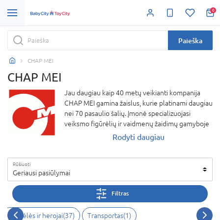
0
Paieška
CHAP MEI
CHAP MEI
Jau daugiau kaip 40 metų veikianti kompanija
CHAP MEI gamina žaislus, kurie platinami daugiau
nei 70 pasaulio šalių. Įmonė specializuojasi
veiksmo figūrėlių ir vaidmenų žaidimų gamyboje
teikiant yaptingą dėmesį saugumui ir kokybei.
Rodyti daugiau
Negana to, CHAP MEI gaminami žaislai traukia akį
savo šiuolaikišku dizainu.
Rūšiuoti
Geriausi pasiūlymai
Filtras
Figūrėlės ir herojai(37)
Transportas(1)