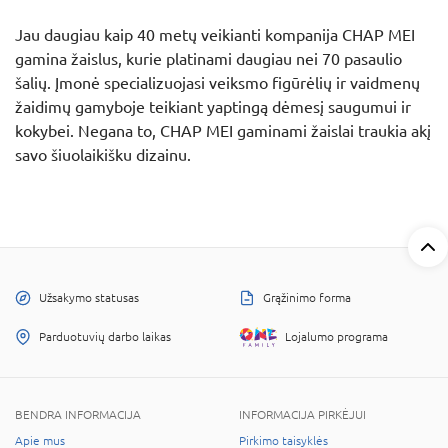
Jau daugiau kaip 40 metų veikianti kompanija CHAP MEI
gamina žaislus, kurie platinami daugiau nei 70 pasaulio
šalių. Įmonė specializuojasi veiksmo figūrėlių ir vaidmenų
žaidimų gamyboje teikiant yaptingą dėmesį saugumui ir
kokybei. Negana to, CHAP MEI gaminami žaislai traukia akį
savo šiuolaikišku dizainu.
Užsakymo statusas
Grąžinimo forma
Parduotuvių darbo laikas
Lojalumo programa
BENDRA INFORMACIJA
INFORMACIJA PIRKĖJUI
Apie mus
Pirkimo taisyklės