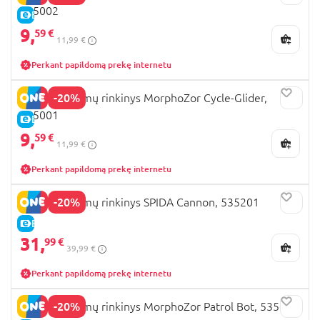
535002
E-KAINA
9,
59 €
11,99 €
Perkant papildomą prekę internetu
-20%
A.C.I.D. žaidimų rinkinys MorphoZor Cycle-Glider,
535001
E-KAINA
9,
59 €
11,99 €
Perkant papildomą prekę internetu
-20%
A.C.I.D. žaidimų rinkinys SPIDA Cannon, 535201
E-KAINA
31,
99 €
39,99 €
Perkant papildomą prekę internetu
-20%
A.C.I.D. žaidimų rinkinys MorphoZor Patrol Bot, 535003