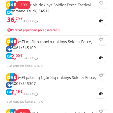
-20%
CHAP MEI karinis rinkinys Soldier Force Tactical
Command Truck, 545121
E-KAINA
36,
79 €
45,99 €
Perkant papildomą prekę internetu
CHAP MEI milžino roboto rinkinys Soldier Force,
545061/545109
GERA KAINA
22,
00 €
E-KAINA
54,99 €
30d. geriausia kaina: 22,00 €
CHAP MEI patrulių figūrėlių rinkinys Soldier Force,
545007/545307
GERA KAINA
27,
19 €
E-KAINA
33,99 €
30d. geriausia kaina: 27,19 €