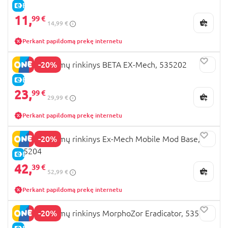
E-KAINA
11,
99 €
14,99 €
Perkant papildomą prekę internetu
-20%
A.C.I.D. žaidimų rinkinys BETA EX-Mech, 535202
E-KAINA
23,
99 €
29,99 €
Perkant papildomą prekę internetu
-20%
A.C.I.D. žaidimų rinkinys Ex-Mech Mobile Mod Base,
535204
E-KAINA
42,
39 €
52,99 €
Perkant papildomą prekę internetu
-20%
A.C.I.D. žaidimų rinkinys MorphoZor Eradicator, 535203