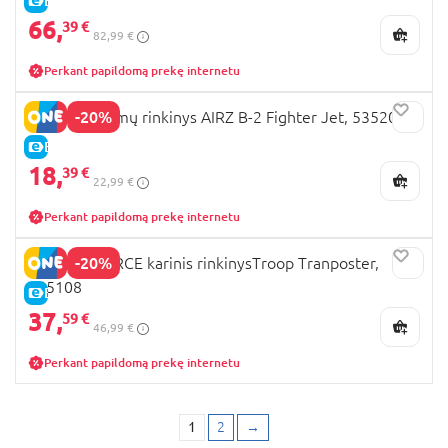
E-KAINA
66,
39 €
82,99 €
Perkant papildomą prekę internetu
-20%
A.C.I.D. žaidimų rinkinys AIRZ B-2 Fighter Jet, 535200
E-KAINA
18,
39 €
22,99 €
Perkant papildomą prekę internetu
-20%
SOLDIER FORCE karinis rinkinysTroop Tranposter,
545108
E-KAINA
37,
59 €
46,99 €
Perkant papildomą prekę internetu
1
2
→