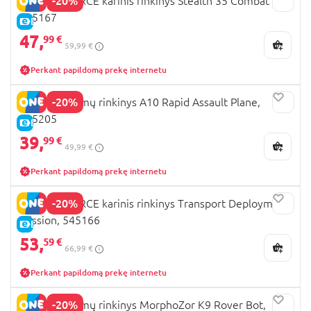
-20%
SOLDIER FORCE karinis rinkinys Stealth 35 Combat Jet,
545167
E-KAINA
47,
99 €
59,99 €
Perkant papildomą prekę internetu
-20%
A.C.I.D. žaidimų rinkinys A10 Rapid Assault Plane,
535205
E-KAINA
39,
99 €
49,99 €
Perkant papildomą prekę internetu
-20%
SOLDIER FORCE karinis rinkinys Transport Deployment
Mission, 545166
E-KAINA
53,
59 €
66,99 €
Perkant papildomą prekę internetu
-20%
A.C.I.D. žaidimų rinkinys MorphoZor K9 Rover Bot,