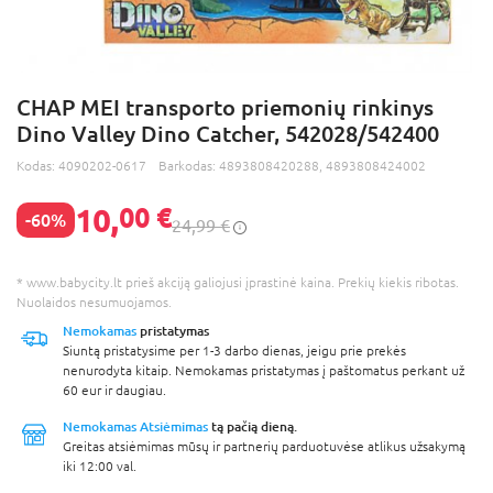
CHAP MEI transporto priemonių rinkinys
Dino Valley Dino Catcher, 542028/542400
Kodas:
4090202-0617
Barkodas:
4893808420288, 4893808424002
10,
00 €
-60%
24,99 €
* www.babycity.lt prieš akciją galiojusi įprastinė kaina. Prekių kiekis ribotas.
Nuolaidos nesumuojamos.
Nemokamas
pristatymas
Siuntą pristatysime per 1-3 darbo dienas, jeigu prie prekės
nenurodyta kitaip. Nemokamas pristatymas į paštomatus perkant už
60 eur ir daugiau.
Nemokamas Atsiėmimas
tą pačią dieną.
Greitas atsiėmimas mūsų ir partnerių parduotuvėse atlikus užsakymą
iki 12:00 val.