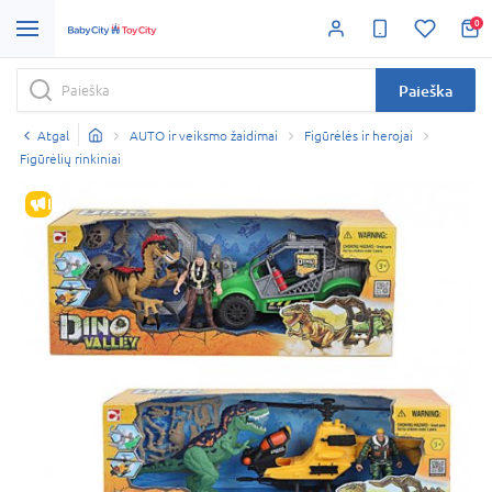
0
Paieška
Atgal
AUTO ir veiksmo žaidimai
Figūrėlės ir herojai
Figūrėlių rinkiniai
IŠPARDAVIMAS