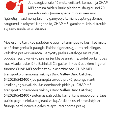
Jau daugiau kaip 40 metų veikianti kompanija CHAP
MEI gamina žaislus, kurie platinami daugiau nei 70
pasaulio šalių. Įmonė specializuojasi veiksmo
figūrėlių ir vaidmenų žaidimų gamyboje teikiant yaptingą dėmesį
saugumui ir kokybei. Negana to, CHAP MEI gaminami žaislai traukia
akį savo šiuolaikišku dizainu.
Mes esame tam, kad padėtume auginti laimingus vaikus! Tad mielai
padėsime greitai ir patogiai išsirinkti geriausią, Jums reikalingos
vaikiškos prekės variantą.
Babycity
prekių kataloge rasite platų
populiariausių vaikiškų prekių ženklų pasirinkimą, todėl perkant pas
mus visada rasite iš ko išsirinkti! Čia galite rinktis iš patikimo ir gerai
žinomo
CHAP MEI
prekės ženklo asortimento.
CHAP MEI
transporto priemonių rinkinys Dino Valley Dino Catcher,
542028/542400
- jau pamėgta tėvelių prekė, palengvinanti
kasdienybę su vaikais. Jus dominantis pirkinys -
CHAP MEI
transporto priemonių rinkinys Dino Valley Dino Catcher,
542028/542400
- siūlomas patrauklia kaina, kuris neabejotinai taps
puikiu pagalbininku auginant vaiką. Apsilankius internetinėje ar
fizinėje parduotuvėje galėsite apžiūrėti norimą prekę.