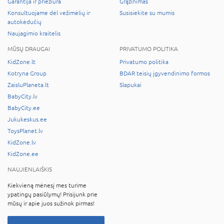
Garantija ir priežiūra
Grąžinimas
Konsultuojame dėl vežimėlių ir
Susisiekite su mumis
autokėdučių
Naujagimio kraitelis
MŪSŲ DRAUGAI
PRIVATUMO POLITIKA
KidZone.lt
Privatumo politika
Kotryna Group
BDAR teisių įgyvendinimo formos
ZaisluPlaneta.lt
Slapukai
BabyCity.lv
BabyCity.ee
Jukukeskus.ee
ToysPlanet.lv
KidZone.lv
KidZone.ee
NAUJIENLAIŠKIS
Kiekvieną mėnesį mes turime
ypatingų pasiūlymų! Prisijunk prie
mūsų ir apie juos sužinok pirmas!