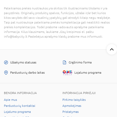
Pateikiamos prekės nuotraukos yra skirtos tik iliustraciniams tikslams ir yra
pavyzdinės. Originalių produktų spalvos, funkcijos, užrašai ir/ar bet kurios
kitos savybės dėl savo vizualinių ypatybių gali atrodyti kitaip negu realybėje.
Taip pat nuotraukoje pateikiama prekės komplektacija gali neatitikti realios
prekės komplektacijos. Todėl prašome vadovautis aprašyme pateikiama
informacija. Kilus klausimams, laukiame Jūsų kreipimosi el. paštu
info@babycity.lt Pastebėjus aprašymo klaidų prašome mus informuoti.
Užsakymo statusas
Grąžinimo forma
Parduotuvių darbo laikas
Lojalumo programa
BENDRA INFORMACIJA
INFORMACIJA PIRKĖJUI
Apie mus
Pirkimo taisyklės
Parduotuvių kontaktai
Apmokėjimas
Lojalumo programa
Pristatymas