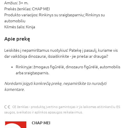
Amžius:
3+ m.
Prekės ženklas:
CHAP MEI
Produkto variacijos:
Rinkinys su sraigtasparniu; Rinkinys su
automobiliu
Kilmės šalis:
Kinija
Apie prekę
Leiskitės į nepamirštamus nuotykius! Patekę į pasaulį, kuriame vis
dar vaikščioja dinozaurai, išsiaiškinkite - jie priešai ar draugai?
Rinkinyje: žmogaus figūrėlė, dinozauro figūrėlė, automobilis
arba sraigtasparnis.
Norėdami įsigyti konkrečią prekę, nepamirškite to nurodyti
komentare.
CE ženklas - produktą įvertino gamintojas ir jis laikomas atitinkančiu ES
saugos, sveikatos ir aplinkos apsaugos reikalavimus.
CHAP MEI