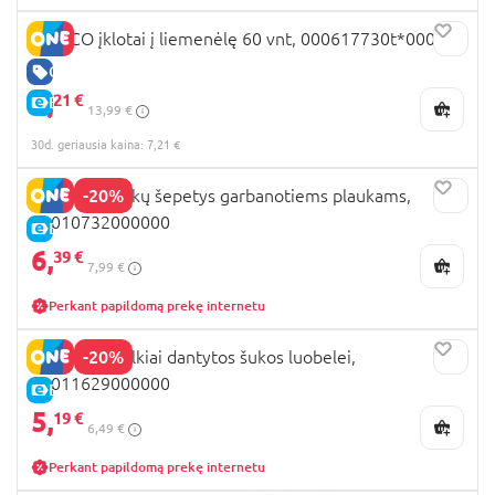
CHICCO įklotai į liemenėlę 60 vnt, 000617730t*00000
GERA KAINA
7,
21 €
E-KAINA
13,99 €
30d. geriausia kaina: 7,21 €
-20%
CHICCO plaukų šepetys garbanotiems plaukams,
00010732000000
E-KAINA
6,
39 €
7,99 €
Perkant papildomą prekę internetu
-20%
CHICCO smulkiai dantytos šukos luobelei,
00011629000000
E-KAINA
5,
19 €
6,49 €
Perkant papildomą prekę internetu