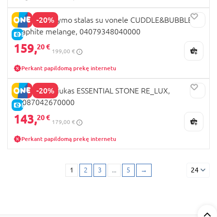
-20%
CHICCO vystymo stalas su vonele CUDDLE&BUBBLE,
Graphite melange, 04079348040000
E-KAINA
159,
20 €
199,00 €
Perkant papildomą prekę internetu
-20%
CHICCO lopšiukas ESSENTIAL STONE RE_LUX,
08087042670000
E-KAINA
143,
20 €
179,00 €
Perkant papildomą prekę internetu
1
2
3
...
5
→
24