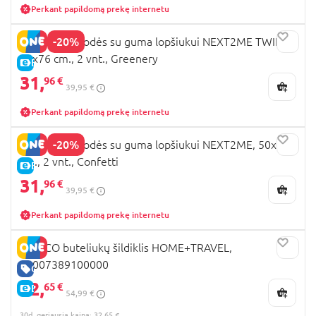
Perkant papildomą prekę internetu
-20%
CHICCO paklodės su guma lopšiukui NEXT2ME TWINS,
44x76 cm., 2 vnt., Greenery
E-KAINA
31,
96 €
39,95 €
Perkant papildomą prekę internetu
-20%
CHICCO paklodės su guma lopšiukui NEXT2ME, 50x83
cm., 2 vnt., Confetti
E-KAINA
31,
96 €
39,95 €
Perkant papildomą prekę internetu
CHICCO buteliukų šildiklis HOME+TRAVEL,
00007389100000
GERA KAINA
32,
65 €
E-KAINA
54,99 €
30d. geriausia kaina: 32,65 €