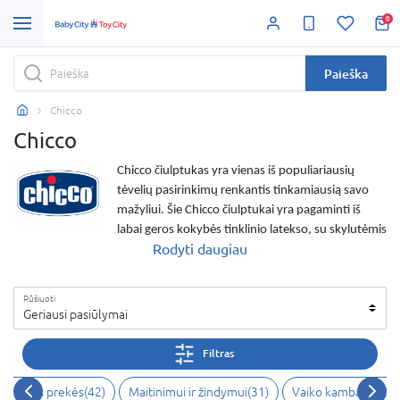
0
Paieška
Chicco
Chicco
Chicco
čiulptukas
yra vienas iš populiariausių
tėvelių pasirinkimų renkantis tinkamiausią savo
mažyliui. Šie
Chicco čiulptukai
yra pagaminti iš
labai geros kokybės tinklinio latekso, su skylutėmis
Rodyti daugiau
ventiliacijai, jos pagalba bus sumažinta odos
dirginimo tikimybė. Svarbu paminėti ir tai, kad šie
Chicco čiulptukai yra be kenksmingų medžiagų, tai
Rūšiuoti
yra be BPA. Akcentuojame, kad minėtas lateksas
Geriausi pasiūlymai
yra natūrali medžiaga, kuri suteikia minkštumo,
elastingumo, lankstumo ir prisitaikymo prie
Filtras
temperatūros pokyčių, kuriuos gali lemti sąlytis su
skysčiais. Jei jus domina minėti kokybiški
Chicco
 higienos prekės
(
42
)
Maitinimui ir žindymui
(
31
)
Vaiko kambarys
(
26
)