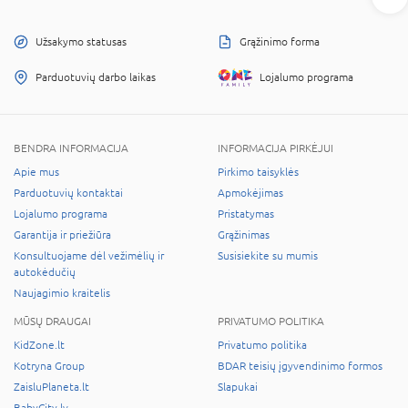
Užsakymo statusas
Grąžinimo forma
Parduotuvių darbo laikas
Lojalumo programa
BENDRA INFORMACIJA
INFORMACIJA PIRKĖJUI
Apie mus
Pirkimo taisyklės
Parduotuvių kontaktai
Apmokėjimas
Lojalumo programa
Pristatymas
Garantija ir priežiūra
Grąžinimas
Konsultuojame dėl vežimėlių ir
Susisiekite su mumis
autokėdučių
Naujagimio kraitelis
MŪSŲ DRAUGAI
PRIVATUMO POLITIKA
KidZone.lt
Privatumo politika
Kotryna Group
BDAR teisių įgyvendinimo formos
ZaisluPlaneta.lt
Slapukai
BabyCity.lv