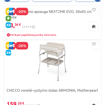
čiulptukai internetu
, tuomet juos galite rasti
BabyCity/ToyCity internetinėje parduotuvėje. Tad
-20%
CHICCO čiužinio apsauga NEXT2ME EVO, 50x83 cm.,
rekomenduojame, kad pirmasis čiulptukas, kurį
White
nuspręsite įsigyti savo mažyliui, būtų būtent
NAUJA PREKĖ
Chicco čiulptukas. Internetu
apsipirksite greitai ir
18,
36 €
E-KAINA
22,95 €
patogiai, tačiau čia rasite ne tik minėtus Chicco
čiulptukus, bet ir platų kitų vaikų prekių
Perkant papildomą prekę internetu
pasirinkimą. Jums siūlome rinktis ir apžiūrėti kitas
kokybiškas ir tėvelių įvertintas vaikų priežiūros ir
-20%
mamos prekes. Tai gali būti patogūs ir labai
E-KAINA
kokybiški indai, iš kurių mažyliai galės pratintis
ragauti maistą, mokintis valgyti savarankiškai.
Šiame asortimente rasite ir gertuvių, buteliukų,
mokomųjų puodelių. Šis gamintojas taip pat gali
pasiūlyti puikių sportinių ir lopšinių vežimėlių arba
automobilinių kėdučių, gultukų. Atkreipkite
dėmesį ir į dailius, kokybiškus aksesuarus: šukas,
šepečius, žirklutes, tad galbūt atėjo metas
CHICCO vonelė-vystymo stalas ARMONIA, Motherpearl
atnaujinti mažylio kraitelį? Trumpai pristatėme
populiarų Italijos prekės ženklą Chicco, šias prekes
159,
20 €
jau spėjo pamėgti daugybė Lietuvos šeimų.