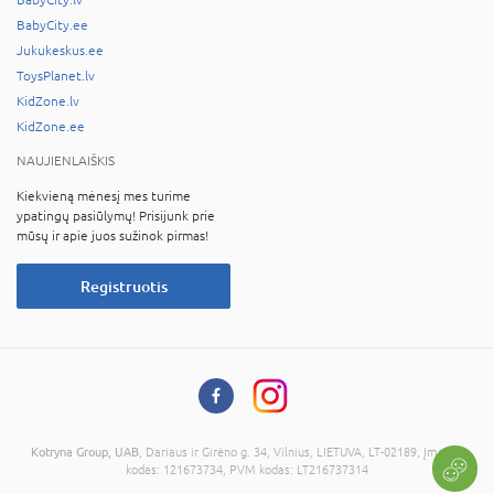
BabyCity.ee
Jukukeskus.ee
ToysPlanet.lv
KidZone.lv
KidZone.ee
NAUJIENLAIŠKIS
Kiekvieną mėnesį mes turime
ypatingų pasiūlymų! Prisijunk prie
mūsų ir apie juos sužinok pirmas!
Registruotis
Kotryna Group, UAB
, Dariaus ir Girėno g. 34, Vilnius, LIETUVA, LT-02189, Įmonės
kodas: 121673734, PVM kodas: LT216737314