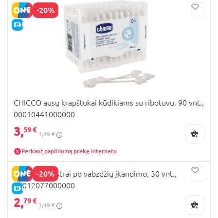
-20%
E-KAINA
CHICCO ausų krapštukai kūdikiams su ribotuvu, 90 vnt.,
00010441000000
3,
59 €
4,49 €
Perkant papildomą prekę internetu
-20%
CHICCO pleistrai po vabzdžių įkandimo, 30 vnt.,
00012077000000
E-KAINA
2,
79 €
3,49 €