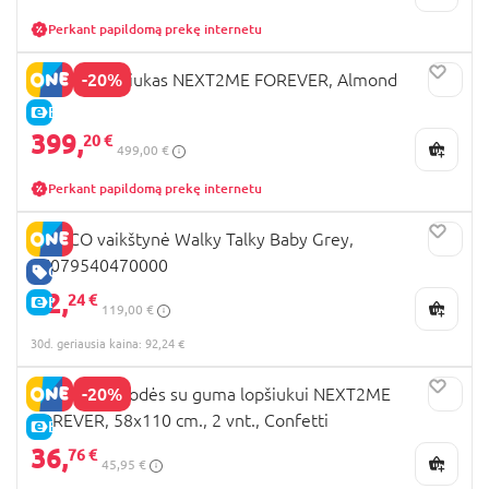
Perkant papildomą prekę internetu
-20%
CHICCO lopšiukas NEXT2ME FOREVER, Almond
E-KAINA
399,
20 €
499,00 €
Perkant papildomą prekę internetu
CHICCO vaikštynė Walky Talky Baby Grey,
07079540470000
GERA KAINA
92,
24 €
E-KAINA
119,00 €
30d. geriausia kaina: 92,24 €
-20%
CHICCO paklodės su guma lopšiukui NEXT2ME
FOREVER, 58x110 cm., 2 vnt., Confetti
E-KAINA
36,
76 €
45,95 €