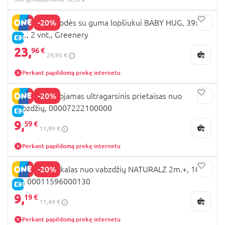
-20%
CHICCO paklodės su guma lopšiukui BABY HUG, 39x77
cm., 2 vnt., Greenery
E-KAINA
23,
96 €
29,95 €
Perkant papildomą prekę internetu
-20%
CHICCO nešiojamas ultragarsinis prietaisas nuo
vabzdžių, 00007222100000
E-KAINA
9,
59 €
11,99 €
Perkant papildomą prekę internetu
-20%
CHICCO purškalas nuo vabzdžių NATURALZ 2m.+, 100
ml, 00011596000130
E-KAINA
9,
19 €
11,49 €
Perkant papildomą prekę internetu