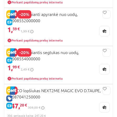
Perkant papildomą prekę internetu
-20%
CHICCO kvepianti apyrankė nuo uodų,
00008552000000
E-KAINA
1,
59 €
1,99 €
Perkant papildomą prekę internetu
-20%
CHICCO kvepiantis segtukas nuo uodų,
00008554000000
E-KAINA
1,
99 €
2,49 €
Perkant papildomą prekę internetu
CHICCO lopšiukas NEXT2ME MAGIC EVO D.TAUPE,
05087041250000
GERA KAINA
247,
20 €
E-KAINA
309,00 €
30d. geriausia kaina: 247,20 €