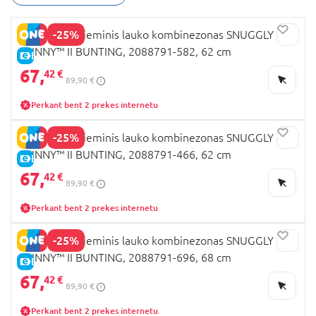
-25%
COLUMBIA žieminis lauko kombinezonas SNUGGLY
BUNNY™ II BUNTING, 2088791-582, 62 cm
E-KAINA
67,
42 €
89,90 €
Perkant bent 2 prekes internetu
-25%
COLUMBIA žieminis lauko kombinezonas SNUGGLY
BUNNY™ II BUNTING, 2088791-466, 62 cm
E-KAINA
67,
42 €
89,90 €
Perkant bent 2 prekes internetu
-25%
COLUMBIA žieminis lauko kombinezonas SNUGGLY
BUNNY™ II BUNTING, 2088791-696, 68 cm
E-KAINA
67,
42 €
89,90 €
Perkant bent 2 prekes internetu