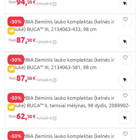
94,
50 €
135,00 €
-30%
COLUMBIA žieminis lauko komplektas (kelnės ir
striukė) BUGA™ III, 2134063-433, 98 cm
IŠPARDAVIMAS
87,
50 €
125,00 €
-30%
COLUMBIA žieminis lauko komplektas (kelnės ir
striukė) BUGA™ III, 2134063-581, 98 cm
IŠPARDAVIMAS
87,
50 €
125,00 €
-50%
COLUMBIA žieminis lauko komplektas (kelnės ir
striukė) BUGA™ II, tamsiai mėlynas, 98 dydis, 2088902-
IŠPARDAVIMAS
433
62,
50 €
125,00 €
-50%
COLUMBIA žieminis lauko komplektas (kelnės ir