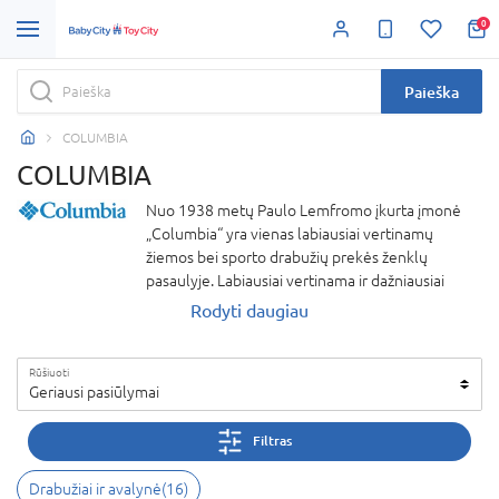
0
Paieška
COLUMBIA
COLUMBIA
Nuo 1938 metų Paulo Lemfromo įkurta įmonė
„Columbia“ yra vienas labiausiai vertinamų
žiemos bei sporto drabužių prekės ženklų
pasaulyje. Labiausiai vertinama ir dažniausiai
parduodama „Columbia“ prekė – su niekuo
Rodyti daugiau
nesupainiojamos neperšlampamos, vėjui
atsparios kvėpuojančios žieminės, pavasarinės ir
Rūšiuoti
demisezoninės striukės vyrams, moterims ir
Geriausi pasiūlymai
vaikams. Patys kūrėjai teigia, kad jų parduodamos
prekės skirtos vaikščioti, žvejoti, medžioti,
Filtras
slidinėti, stovyklauti, kopti į kalnus, žaisti golfą,
bėgioti ar tiesiog mėgautis grynu oru su
Drabužiai ir avalynė
(
16
)
draugais.