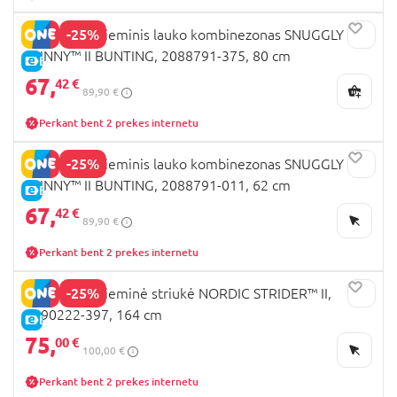
-25%
COLUMBIA žieminis lauko kombinezonas SNUGGLY
BUNNY™ II BUNTING, 2088791-375, 80 cm
E-KAINA
67,
42 €
89,90 €
Perkant bent 2 prekes internetu
-25%
COLUMBIA žieminis lauko kombinezonas SNUGGLY
BUNNY™ II BUNTING, 2088791-011, 62 cm
E-KAINA
67,
42 €
89,90 €
Perkant bent 2 prekes internetu
-25%
COLUMBIA žieminė striukė NORDIC STRIDER™ II,
2090222-397, 164 cm
E-KAINA
75,
00 €
100,00 €
Perkant bent 2 prekes internetu