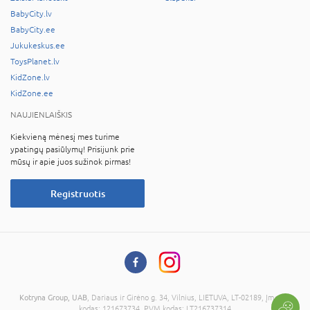
BabyCity.lv
BabyCity.ee
Jukukeskus.ee
ToysPlanet.lv
KidZone.lv
KidZone.ee
NAUJIENLAIŠKIS
Kiekvieną mėnesį mes turime
ypatingų pasiūlymų! Prisijunk prie
mūsų ir apie juos sužinok pirmas!
Registruotis
Kotryna Group, UAB
, Dariaus ir Girėno g. 34, Vilnius, LIETUVA, LT-02189, Įmonės
kodas: 121673734, PVM kodas: LT216737314