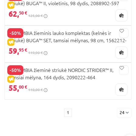
striukė) BUGA™ II, violetinis, 98 dydis, 2088902-597
IŠPARDAVIMAS
62,
50 €
125,00 €
-50%
COLUMBIA žieminis lauko komplektas (kelnės ir
striukė) BUGA™ SET, tamsiai mėlynas, 98 cm, 1562212-
IŠPARDAVIMAS
467
59,
95 €
119,90 €
-50%
COLUMBIA žieminė striukė NORDIC STRIDER™ II,
tamsiai mėlyna, 164 dydis, 2090222-464
IŠPARDAVIMAS
55,
00 €
110,00 €
1
24