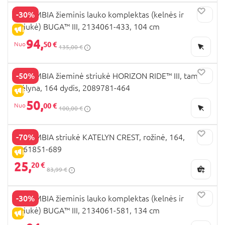
-30%
COLUMBIA žieminis lauko komplektas (kelnės ir
striukė) BUGA™ III, 2134061-433, 104 cm
IŠPARDAVIMAS
94,
50 €
135,00 €
-50%
COLUMBIA žieminė striukė HORIZON RIDE™ III, tamsiai
mėlyna, 164 dydis, 2089781-464
IŠPARDAVIMAS
50,
00 €
100,00 €
-70%
COLUMBIA striukė KATELYN CREST, rožinė, 164,
1561851-689
IŠPARDAVIMAS
25,
20 €
83,99 €
-30%
COLUMBIA žieminis lauko komplektas (kelnės ir
striukė) BUGA™ III, 2134061-581, 134 cm
IŠPARDAVIMAS