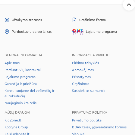
Užsakymo statusas
Grąžinimo forma
Parduotuvių darbo laikas
Lojalumo programa
BENDRA INFORMACIJA
INFORMACIJA PIRKĖJUI
Apie mus
Pirkimo taisyklės
Parduotuvių kontaktai
Apmokėjimas
Lojalumo programa
Pristatymas
Garantija ir priežiūra
Grąžinimas
Konsultuojame dėl vežimėlių ir
Susisiekite su mumis
autokėdučių
Naujagimio kraitelis
MŪSŲ DRAUGAI
PRIVATUMO POLITIKA
KidZone.lt
Privatumo politika
Kotryna Group
BDAR teisių įgyvendinimo formos
ZaisluPlaneta.lt
Slapukai