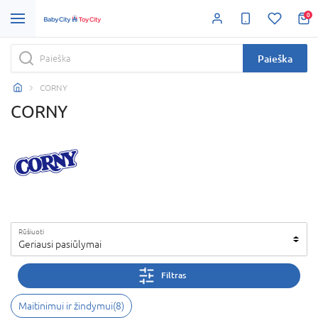
0
Paieška
CORNY
CORNY
Rūšiuoti
Geriausi pasiūlymai
Filtras
Maitinimui ir žindymui
(
8
)