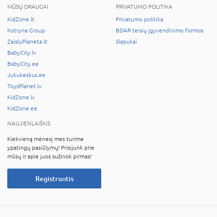
MŪSŲ DRAUGAI
PRIVATUMO POLITIKA
KidZone.lt
Privatumo politika
Kotryna Group
BDAR teisių įgyvendinimo formos
ZaisluPlaneta.lt
Slapukai
BabyCity.lv
BabyCity.ee
Jukukeskus.ee
ToysPlanet.lv
KidZone.lv
KidZone.ee
NAUJIENLAIŠKIS
Kiekvieną mėnesį mes turime
ypatingų pasiūlymų! Prisijunk prie
mūsų ir apie juos sužinok pirmas!
Registruotis