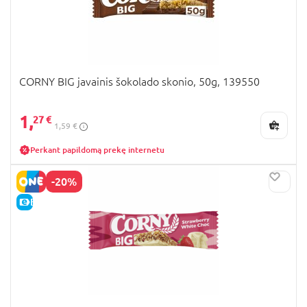
CORNY BIG javainis šokolado skonio, 50g, 139550
1,
27 €
1,59 €
Perkant papildomą prekę internetu
-20%
E-KAINA