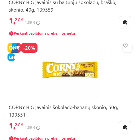
CORNY BIG javainis su baltuoju šokoladu, braškių
skonio, 40g, 139559
1,
27 €
1,59 €
Perkant papildomą prekę internetu
-20%
E-KAINA
CORNY BIG javainis šokolado-bananų skonio, 50g,
139551
1,
27 €
1,59 €
Perkant papildomą prekę internetu