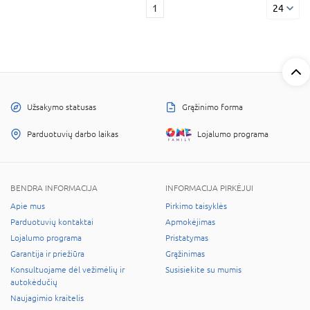
1
24
Užsakymo statusas
Grąžinimo forma
Parduotuvių darbo laikas
Lojalumo programa
BENDRA INFORMACIJA
INFORMACIJA PIRKĖJUI
Apie mus
Pirkimo taisyklės
Parduotuvių kontaktai
Apmokėjimas
Lojalumo programa
Pristatymas
Garantija ir priežiūra
Grąžinimas
Konsultuojame dėl vežimėlių ir
Susisiekite su mumis
autokėdučių
Naujagimio kraitelis