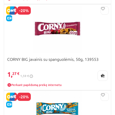
-20%
E-KAINA
CORNY BIG javainis su spanguolėmis, 50g, 139553
1,
27 €
1,59 €
Perkant papildomą prekę internetu
-20%
E-KAINA