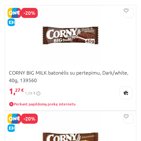
-20%
E-KAINA
CORNY BIG MILK batonėlis su pertepimu, Dark/white,
40g, 139560
1,
27 €
1,59 €
Perkant papildomą prekę internetu
-20%
E-KAINA