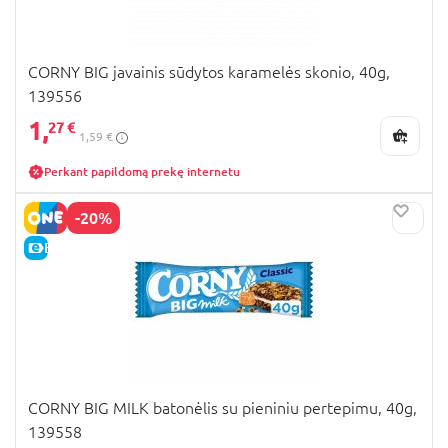
CORNY BIG javainis sūdytos karamelės skonio, 40g,
139556
1,
27 €
1,59 €
Perkant papildomą prekę internetu
-20%
E-KAINA
CORNY BIG MILK batonėlis su pieniniu pertepimu, 40g,
139558