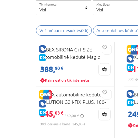
Tik internetu
Medžiaga
Visi
Visi
Vežimėliai ir nešioklės
(
26
)
Automobilinės kėdut
GERA KAINA
CYBEX SIRONA Gi I-SIZE
CYBE
automobilinė kėdutė Magic
LUX,
E-KAINA
GE
Black | black 522001637
21
388,
E-
90 €
30d. g
Kaina galioja tik internetu
GE
CYBEX automobilinė kėdutė
CYBE
SOLUTION G2 I-FIX PLUS, 100-
SOLU
E-
GERA KAINA
150 cm., Stone grey,
150 
245,
E-KAINA
24
03 €
269,00 €
524000667
524
30d. geriausia kaina: 245,03 €
Kai