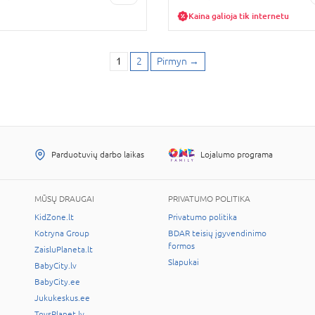
Kaina galioja tik internetu
1
2
Pirmyn
→
Parduotuvių darbo laikas
Lojalumo programa
MŪSŲ DRAUGAI
PRIVATUMO POLITIKA
KidZone.lt
Privatumo politika
Kotryna Group
BDAR teisių įgyvendinimo
formos
ZaisluPlaneta.lt
Slapukai
BabyCity.lv
BabyCity.ee
Jukukeskus.ee
ToysPlanet.lv