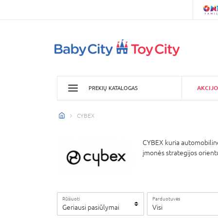
AKCIJO
PREKIŲ KATALOGAS
CYBEX
CYBEX kuria automobilines
įmonės strategijos orientu
Rūšiuoti
Parduotuvės
Geriausi pasiūlymai
Visi