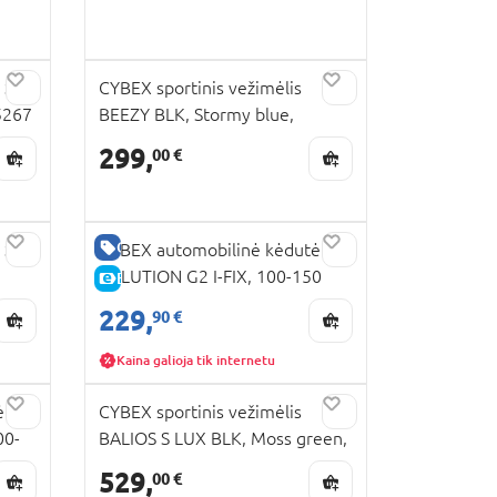
 S
CYBEX sportinis vežimėlis
5267
BEEZY BLK, Stormy blue,
309217
299,
00 €
GERA KAINA
 S
CYBEX automobilinė kėdutė
SOLUTION G2 I-FIX, 100-150
E-KAINA
cm., Magic black, 524000649
229,
90 €
Kaina galioja tik internetu
ė
CYBEX sportinis vežimėlis
00-
BALIOS S LUX BLK, Moss green,
525000105
529,
00 €