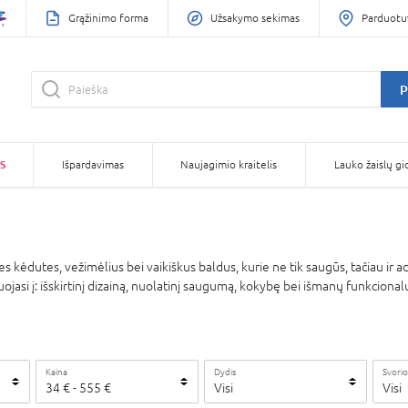
Grąžinimo forma
Užsakymo sekimas
Parduotu
P
S
Išpardavimas
Naujagimio kraitelis
Lauko žaislų gi
 kėdutes, vežimėlius bei vaikiškus baldus, kurie ne tik saugūs, tačiau ir 
ojasi į: išskirtinį dizainą, nuolatinį saugumą, kokybę bei išmanų funkciona
Kaina
Dydis
Svorio
34
€
-
555
€
Visi
Visi