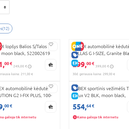
ės
(
12
)
X lopšys Balios S/Talos S
CYBEX automobilinė kėdut
 moon black, 522002619
PALLAS G I-SIZE, Granite Bla
RA KAINA
GERA KAINA
black, 521000513
1,
299,
KAINA
E-KAINA
00 €
00 €
249,00 €
399,00 €
eriausia kaina: 211,00 €
30d. geriausia kaina: 299,00 €
RA KAINA
GERA KAINA
X automobilinė kėdutė
CYBEX sportinis vežimėlis T
TION G2 I-FIX PLUS, 100-
S Lux V2 BLK, moon black,
KAINA
E-KAINA
cm., Moon black,
304987
9,
554,
00 €
64 €
000661
na galioja tik internetu
Kaina galioja tik internetu