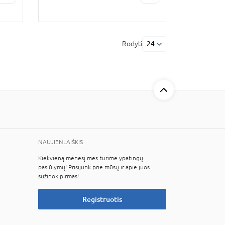
Rodyti
24
NAUJIENLAIŠKIS
Kiekvieną mėnesį mes turime ypatingų
pasiūlymų! Prisijunk prie mūsų ir apie juos
sužinok pirmas!
Registruotis