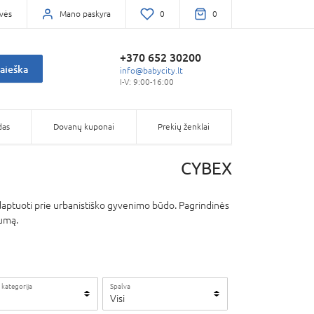
vės
Mano paskyra
0
0
+370 652 30200
aieška
info@babycity.lt
I-V: 9:00-16:00
das
Dovanų kuponai
Prekių ženklai
CYBEX
adaptuoti prie urbanistiško gyvenimo būdo. Pagrindinės
lumą.
 kategorija
Spalva
Visi