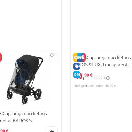
CYBEX apsauga nuo lietaus
TALOS S LUX, transparent,
RA KAINA
GERA KAINA
520003360/520003359
48,
KAINA
E-KAINA
90 €
49,00 €
30d. geriausia kaina: 48,90 €
X apsauga nuo lietaus
mėliui BALIOS S,
sparent | transparent,
,
90 €