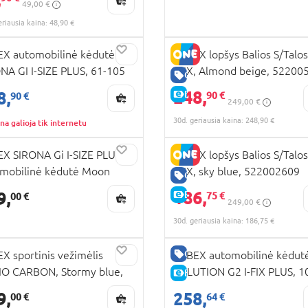
49,00 €
002122/518002121
eriausia kaina: 48,90 €
RA KAINA
X automobilinė kėdutė
CYBEX lopšys Balios S/Talos
NA GI I-SIZE PLUS, 61-105
LUX, Almond beige, 52200
KAINA
GERA KAINA
 Stone grey, 524001455
248,
8,
E-KAINA
90 €
90 €
249,00 €
30d. geriausia kaina: 248,90 €
na galioja tik internetu
X SIRONA Gi I-SIZE PLUS
CYBEX lopšys Balios S/Talos
mobilinė kėdutė Moon
LUX, sky blue, 522002609
GERA KAINA
k | black 522004851
186,
9,
E-KAINA
75 €
00 €
249,00 €
30d. geriausia kaina: 186,75 €
GERA KAINA
X sportinis vežimėlis
CYBEX automobilinė kėdut
O CARBON, Stormy blue,
SOLUTION G2 I-FIX PLUS, 1
E-KAINA
000031
150 cm., Almond beige,
9,
258,
00 €
64 €
524000685