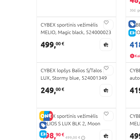
518
30d. g
GE
CYBEX sportinis vežimėlis
CYBE
MELIO, Magic black, 524000023
SIRO
E-
cm.,
499,
41
00 €
Kai
CYBEX lopšys Balios S/Talos S
CYBE
LUX, Stormy blue, 524001349
auto
Blac
249,
41
00 €
CYBEX sportinis vežimėlis
CYBE
BALIOS S LUX BLK 2, Moon
MELI
GERA KAINA
black, 524001171
524
498,
E-KAINA
49
90 €
499,00 €