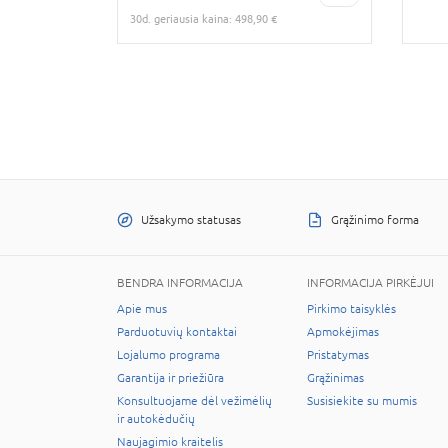
30d. geriausia kaina: 498,90 €
Užsakymo statusas
Grąžinimo forma
BENDRA INFORMACIJA
INFORMACIJA PIRKĖJUI
Apie mus
Pirkimo taisyklės
Parduotuvių kontaktai
Apmokėjimas
Lojalumo programa
Pristatymas
Garantija ir priežiūra
Grąžinimas
Konsultuojame dėl vežimėlių
Susisiekite su mumis
ir autokėdučių
Naujagimio kraitelis