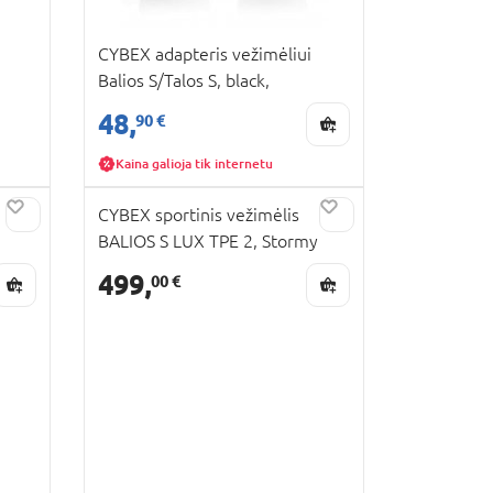
CYBEX adapteris vežimėliui
Balios S/Talos S, black,
520003354/520003353
48,
90 €
Kaina galioja tik internetu
CYBEX sportinis vežimėlis
BALIOS S LUX TPE 2, Stormy
blue, 524001195
499,
00 €