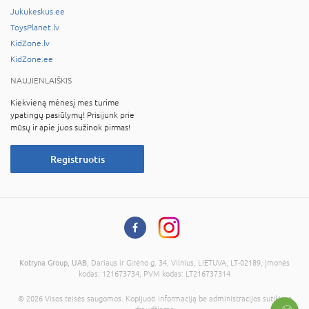
Jukukeskus.ee
ToysPlanet.lv
KidZone.lv
KidZone.ee
NAUJIENLAIŠKIS
Kiekvieną mėnesį mes turime
ypatingų pasiūlymų! Prisijunk prie
mūsų ir apie juos sužinok pirmas!
Registruotis
Kotryna Group, UAB
, Dariaus ir Girėno g. 34, Vilnius, LIETUVA, LT-02189, Įmonės
kodas: 121673734, PVM kodas: LT216737314
© 2026 Visos teisės saugomos. Kopijuoti informaciją be administracijos sutikimo