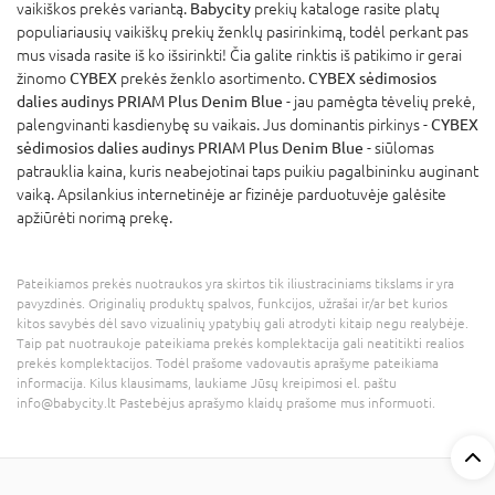
vaikiškos prekės variantą.
Babycity
prekių kataloge rasite platų
populiariausių vaikiškų prekių ženklų pasirinkimą, todėl perkant pas
mus visada rasite iš ko išsirinkti! Čia galite rinktis iš patikimo ir gerai
žinomo
CYBEX
prekės ženklo asortimento.
CYBEX sėdimosios
dalies audinys PRIAM Plus Denim Blue
- jau pamėgta tėvelių prekė,
palengvinanti kasdienybę su vaikais. Jus dominantis pirkinys -
CYBEX
sėdimosios dalies audinys PRIAM Plus Denim Blue
- siūlomas
patrauklia kaina, kuris neabejotinai taps puikiu pagalbininku auginant
vaiką. Apsilankius internetinėje ar fizinėje parduotuvėje galėsite
apžiūrėti norimą prekę.
Pateikiamos prekės nuotraukos yra skirtos tik iliustraciniams tikslams ir yra
pavyzdinės. Originalių produktų spalvos, funkcijos, užrašai ir/ar bet kurios
kitos savybės dėl savo vizualinių ypatybių gali atrodyti kitaip negu realybėje.
Taip pat nuotraukoje pateikiama prekės komplektacija gali neatitikti realios
prekės komplektacijos. Todėl prašome vadovautis aprašyme pateikiama
informacija. Kilus klausimams, laukiame Jūsų kreipimosi el. paštu
info@babycity.lt Pastebėjus aprašymo klaidų prašome mus informuoti.