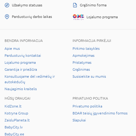
Užsakymo statusas
Grąžinimo forma
Parduotuvių darbo laikas
Lojalumo programa
BENDRA INFORMACIJA
INFORMACIJA PIRKĖJUI
Apie mus
Pirkimo taisyklės
Parduotuvių kontaktai
Apmokėjimas
Lojalumo programa
Pristatymas
Garantija ir priežiūra
Grąžinimas
Konsultuojame dėl vežimėlių ir
Susisiekite su mumis
autokėdučių
Naujagimio kraitelis
MŪSŲ DRAUGAI
PRIVATUMO POLITIKA
KidZone.lt
Privatumo politika
Kotryna Group
BDAR teisių įgyvendinimo formos
ZaisluPlaneta.lt
Slapukai
BabyCity.lv
BabyCity.ee