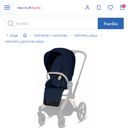
0
Paieška
Atgal
Vežimėliai ir nešioklės
Vežimėlių dalys
Vežimėlių sportinės dalys