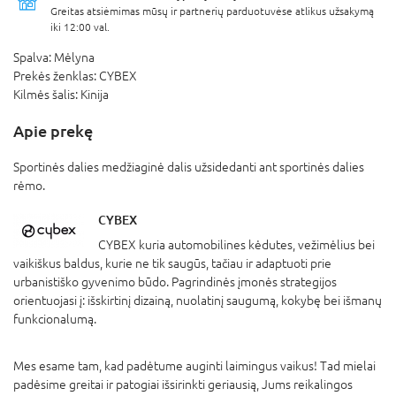
Greitas atsiėmimas mūsų ir partnerių parduotuvėse atlikus užsakymą
iki 12:00 val.
Spalva:
Mėlyna
Prekės ženklas:
CYBEX
Kilmės šalis:
Kinija
Apie prekę
Sportinės dalies medžiaginė dalis užsidedanti ant sportinės dalies
rėmo.
CYBEX
CYBEX kuria automobilines kėdutes, vežimėlius bei
vaikiškus baldus, kurie ne tik saugūs, tačiau ir adaptuoti prie
urbanistiško gyvenimo būdo. Pagrindinės įmonės strategijos
orientuojasi į: išskirtinį dizainą, nuolatinį saugumą, kokybę bei išmanų
funkcionalumą.
Mes esame tam, kad padėtume auginti laimingus vaikus! Tad mielai
padėsime greitai ir patogiai išsirinkti geriausią, Jums reikalingos