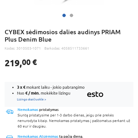
CYBEX sėdimosios dalies audinys PRIAM
Plus Denim Blue
Kodas:
3010503-1071
Barkodas:
4058511733661
219,
00 €
3 x
€
mokant laiku - jokio pabrangimo
€ / mėn.
Nuo
mokėkite lizingu
Lizingo skaičiuoklė >
Nemokamas
pristatymas
Siuntą pristatysime per 1-3 darbo dienas, jeigu prie prekės
nenurodyta kitaip. Nemokamas pristatymas į paštomatus perkant už
60 eur ir daugiau.
Nemokamas Atsiėmimas
tą pačią dieną.