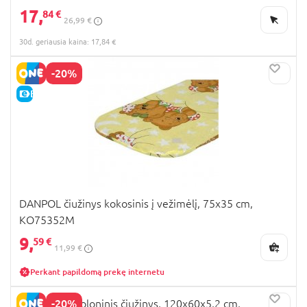
17,
84 €
26,99 €
30d. geriausia kaina: 17,84 €
-20%
E-KAINA
DANPOL čiužinys kokosinis į vežimėlį, 75x35 cm,
KO75352M
9,
59 €
11,99 €
Perkant papildomą prekę internetu
-20%
DANPOL poroloninis čiužinys, 120x60x5,2 cm,