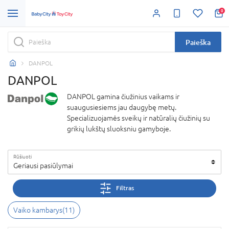
0
Paieška
DANPOL
DANPOL
DANPOL gamina čiužinius vaikams ir
suaugusiesiems jau daugybę metų.
Specializuojamės sveikų ir natūralių čiužinių su
grikių lukštų sluoksniu gamyboje.
Rūšiuoti
Geriausi pasiūlymai
Filtras
Vaiko kambarys
(
11
)