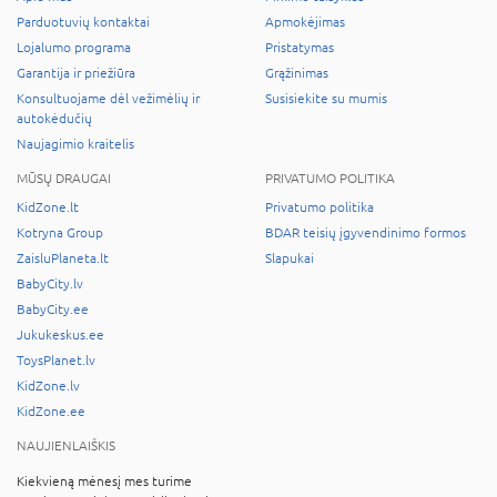
Parduotuvių kontaktai
Apmokėjimas
Lojalumo programa
Pristatymas
Garantija ir priežiūra
Grąžinimas
Konsultuojame dėl vežimėlių ir
Susisiekite su mumis
autokėdučių
Naujagimio kraitelis
MŪSŲ DRAUGAI
PRIVATUMO POLITIKA
KidZone.lt
Privatumo politika
Kotryna Group
BDAR teisių įgyvendinimo formos
ZaisluPlaneta.lt
Slapukai
BabyCity.lv
BabyCity.ee
Jukukeskus.ee
ToysPlanet.lv
KidZone.lv
KidZone.ee
NAUJIENLAIŠKIS
Kiekvieną mėnesį mes turime