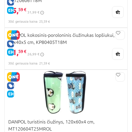
KP120606T18M
GERA KAINA
25,
59 €
E-KAINA
31,99 €
30d. geriausia kaina: 25,59 €
DANPOL kokosinis-poroloninis čiužinukas lopšiukui,
80x40x5 cm, KP80405T18M
GERA KAINA
21,
59 €
E-KAINA
26,99 €
30d. geriausia kaina: 21,59 €
GERA KAINA
E-KAINA
DANPOL turistinis čiužinys, 120x60x4 cm,
MT120604T25MROL