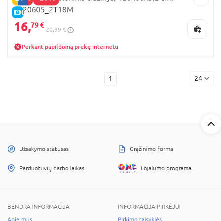
P120605_2T18M
E-KAINA
16,
79 €
20,99 €
Perkant papildomą prekę internetu
1
24
Užsakymo statusas
Grąžinimo forma
Parduotuvių darbo laikas
Lojalumo programa
BENDRA INFORMACIJA
INFORMACIJA PIRKĖJUI
Apie mus
Pirkimo taisyklės