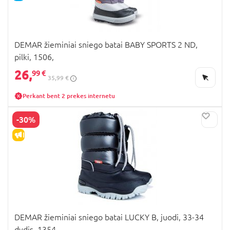
DEMAR žieminiai sniego batai BABY SPORTS 2 ND,
pilki, 1506,
26,
99 €
35,99 €
Perkant bent 2 prekes internetu
-30%
IŠPARDAVIMAS
DEMAR žieminiai sniego batai LUCKY B, juodi, 33-34
dydis, 1354