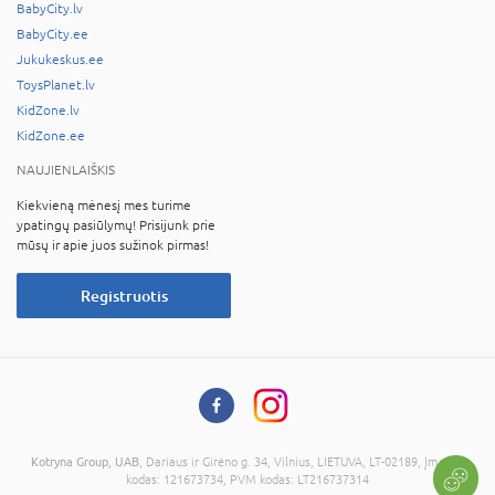
BabyCity.lv
BabyCity.ee
Jukukeskus.ee
ToysPlanet.lv
KidZone.lv
KidZone.ee
NAUJIENLAIŠKIS
Kiekvieną mėnesį mes turime
ypatingų pasiūlymų! Prisijunk prie
mūsų ir apie juos sužinok pirmas!
Registruotis
Kotryna Group, UAB
, Dariaus ir Girėno g. 34, Vilnius, LIETUVA, LT-02189, Įmonės
kodas: 121673734, PVM kodas: LT216737314