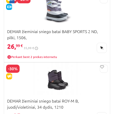
E-KAINA
DEMAR žieminiai sniego batai BABY SPORTS 2 ND,
pilki, 1506,
26,
99 €
35,99 €
Perkant bent 2 prekes internetu
-30%
IŠPARDAVIMAS
DEMAR žieminiai sniego batai ROY-M B,
juodi/violetiniai, 34 dydis, 1210