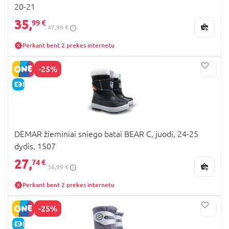
20-21
35,
99 €
47,99 €
Perkant bent 2 prekes internetu
-25%
E-KAINA
DEMAR žieminiai sniego batai BEAR C, juodi, 24-25
dydis, 1507
27,
74 €
36,99 €
Perkant bent 2 prekes internetu
-25%
E-KAINA