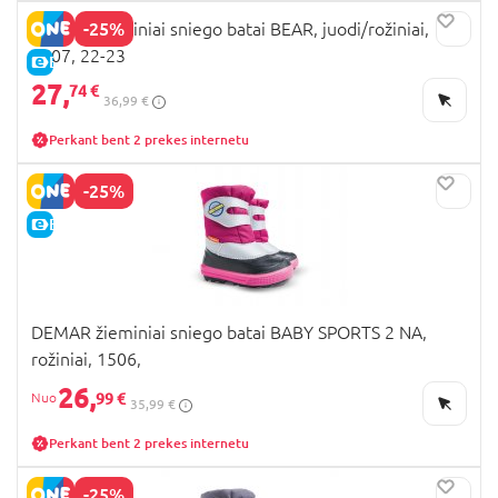
-25%
DEMAR žieminiai sniego batai BEAR, juodi/rožiniai,
1507, 22-23
E-KAINA
27,
74 €
36,99 €
Perkant bent 2 prekes internetu
-25%
E-KAINA
DEMAR žieminiai sniego batai BABY SPORTS 2 NA,
rožiniai, 1506,
26,
99 €
35,99 €
Perkant bent 2 prekes internetu
-25%