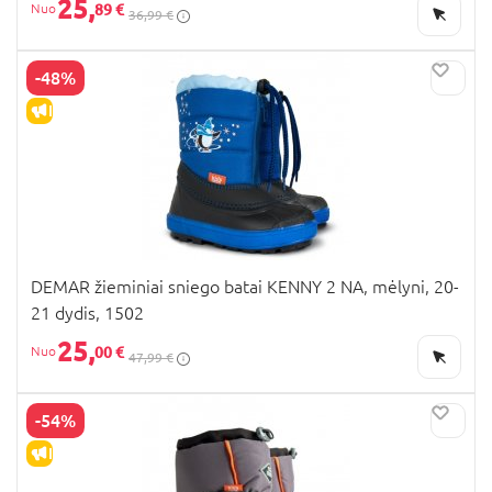
25,
89 €
36,99 €
-48%
IŠPARDAVIMAS
DEMAR žieminiai sniego batai KENNY 2 NA, mėlyni, 20-
21 dydis, 1502
25,
00 €
47,99 €
-54%
IŠPARDAVIMAS