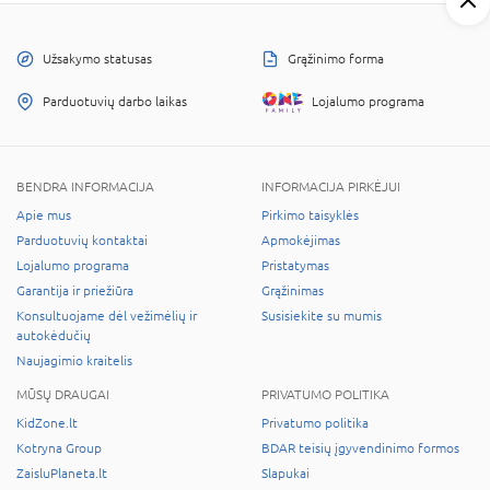
Užsakymo statusas
Grąžinimo forma
Parduotuvių darbo laikas
Lojalumo programa
BENDRA INFORMACIJA
INFORMACIJA PIRKĖJUI
Apie mus
Pirkimo taisyklės
Parduotuvių kontaktai
Apmokėjimas
Lojalumo programa
Pristatymas
Garantija ir priežiūra
Grąžinimas
Konsultuojame dėl vežimėlių ir
Susisiekite su mumis
autokėdučių
Naujagimio kraitelis
MŪSŲ DRAUGAI
PRIVATUMO POLITIKA
KidZone.lt
Privatumo politika
Kotryna Group
BDAR teisių įgyvendinimo formos
ZaisluPlaneta.lt
Slapukai