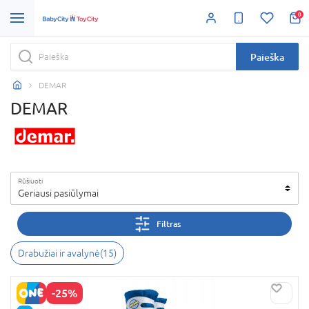
0
Paieška
DEMAR
DEMAR
Rūšiuoti
Geriausi pasiūlymai
Filtras
Drabužiai ir avalynė
(
15
)
-25%