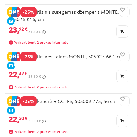
-25%
DIDRIKSONS flisinis susegamas džemperis MONTE,
505026-K16, cm
E-KAINA
23,
92 €
31,90 €
Perkant bent 2 prekes internetu
-25%
DIDRIKSONS flisinės kelnės MONTE, 505027-667, cm
E-KAINA
22,
42 €
29,90 €
Perkant bent 2 prekes internetu
-25%
DIDRIKSONS kepurė BIGGLES, 505009-Z75, 56 cm
E-KAINA
22,
50 €
30,00 €
Perkant bent 2 prekes internetu