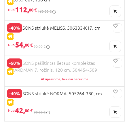
IŠPARDAVIMAS
112,
00 €
160,00 €
-40%
DIDRIKSONS striukė MELISS, 506333-K17, cm
IŠPARDAVIMAS
54,
00 €
90,00 €
-60%
DIDRIKSONS pašiltintas lietaus komplektas
BOARDMAN 7, rožinis, 120 cm, 504454-509
IŠPARDAVIMAS
Atsiprašome, laikinai neturime
-40%
DIDRIKSONS striukė NORMA, 505264-380, cm
IŠPARDAVIMAS
42,
00 €
70,00 €