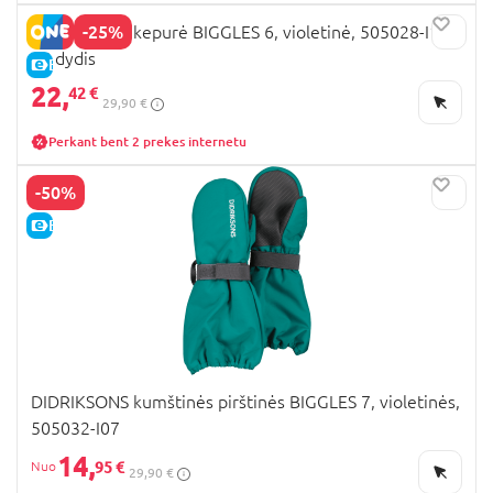
-25%
DIDRIKSONS kepurė BIGGLES 6, violetinė, 505028-I12,
56 dydis
E-KAINA
22,
42 €
29,90 €
Perkant bent 2 prekes internetu
-50%
E-KAINA
DIDRIKSONS kumštinės pirštinės BIGGLES 7, violetinės,
505032-I07
14,
95 €
29,90 €