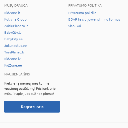
MŪSŲ DRAUGAI
PRIVATUMO POLITIKA
KidZone.lt
Privatumo politika
Kotryna Group
BDAR teisių įgyvendinimo formos
ZaisluPlaneta.lt
Slapukai
BabyCity.lv
BabyCity.ee
Jukukeskus.ee
ToysPlanet.lv
KidZone.lv
KidZone.ee
NAUJIENLAIŠKIS
Kiekvieną mėnesį mes turime
ypatingų pasiūlymų! Prisijunk prie
mūsų ir apie juos sužinok pirmas!
Registruotis