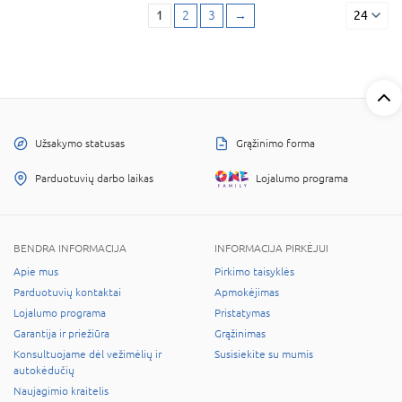
1
2
3
→
24
Užsakymo statusas
Grąžinimo forma
Parduotuvių darbo laikas
Lojalumo programa
BENDRA INFORMACIJA
INFORMACIJA PIRKĖJUI
Apie mus
Pirkimo taisyklės
Parduotuvių kontaktai
Apmokėjimas
Lojalumo programa
Pristatymas
Garantija ir priežiūra
Grąžinimas
Konsultuojame dėl vežimėlių ir
Susisiekite su mumis
autokėdučių
Naujagimio kraitelis