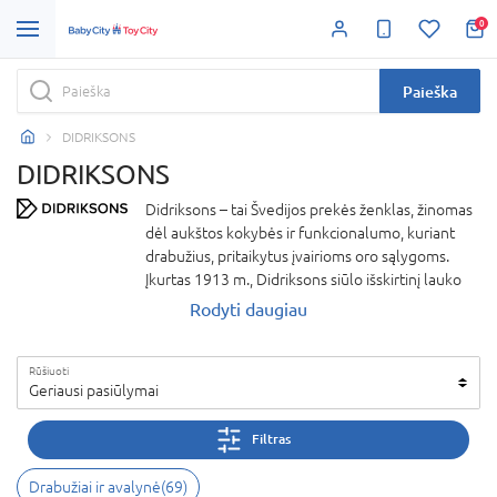
0
Paieška
DIDRIKSONS
DIDRIKSONS
Didriksons – tai Švedijos prekės ženklas, žinomas
dėl aukštos kokybės ir funkcionalumo, kuriant
drabužius, pritaikytus įvairioms oro sąlygoms.
Įkurtas 1913 m., Didriksons siūlo išskirtinį lauko
aprangos asortimentą, derinantį skandinavišką
Rodyti daugiau
minimalizmą, tvarumą ir pažangias technologijas.
Nuo neperšlampamų striukių iki šilumą išlaikančių
Rūšiuoti
drabužių – Didriksons gaminiai sukurti siekiant
Geriausi pasiūlymai
užtikrinti maksimalų komfortą tiek aktyviai
leidžiant laiką gamtoje, tiek kasdienėse veiklose.
Filtras
Gamintojas didelį dėmesį skiria aplinkai
draugiškoms medžiagoms ir gamybos procesams.
Drabužiai ir avalynė
(
69
)
Rinkitės Didriksons – prekės ženklą, kuris saugo