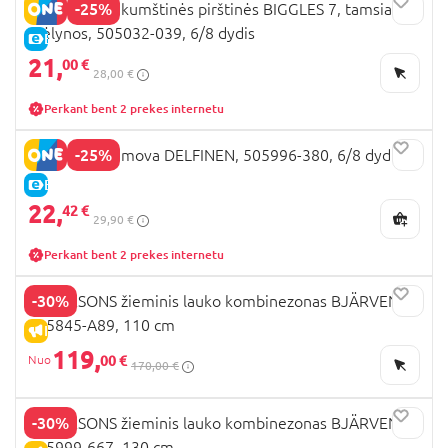
-25%
DIDRIKSONS kumštinės pirštinės BIGGLES 7, tamsiai
mėlynos, 505032-039, 6/8 dydis
E-KAINA
21,
00 €
28,00 €
Perkant bent 2 prekes internetu
-25%
DIDRIKSONS mova DELFINEN, 505996-380, 6/8 dydis
E-KAINA
22,
42 €
29,90 €
Perkant bent 2 prekes internetu
-30%
DIDRIKSONS žieminis lauko kombinezonas BJÄRVEN,
505845-A89, 110 cm
IŠPARDAVIMAS
119,
00 €
170,00 €
-30%
DIDRIKSONS žieminis lauko kombinezonas BJÄRVEN,
505999-667, 130 cm