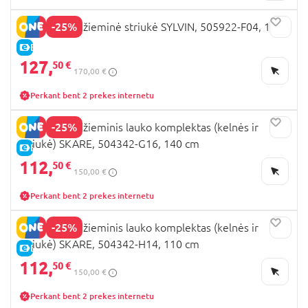
-25%
DIDRIKSONS žieminė striukė SYLVIN, 505922-F04, 130
cm
E-KAINA
127,
50 €
170,00 €
Perkant bent 2 prekes internetu
-25%
DIDRIKSONS žieminis lauko komplektas (kelnės ir
striukė) SKARE, 504342-G16, 140 cm
E-KAINA
112,
50 €
150,00 €
Perkant bent 2 prekes internetu
-25%
DIDRIKSONS žieminis lauko komplektas (kelnės ir
striukė) SKARE, 504342-H14, 110 cm
E-KAINA
112,
50 €
150,00 €
Perkant bent 2 prekes internetu