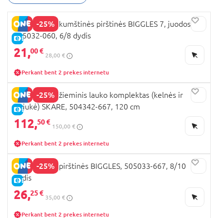
nuo lietaus, vėjo ir šalčio, leisdamas mėgautis
kiekviena akimirka lauke. Skandinaviškas
-25%
DIDRIKSONS kumštinės pirštinės BIGGLES 7, juodos,
patikimumas jūsų kasdienybei.
505032-060, 6/8 dydis
E-KAINA
21,
00 €
28,00 €
Perkant bent 2 prekes internetu
-25%
DIDRIKSONS žieminis lauko komplektas (kelnės ir
striukė) SKARE, 504342-667, 120 cm
E-KAINA
112,
50 €
150,00 €
Perkant bent 2 prekes internetu
-25%
DIDRIKSONS pirštinės BIGGLES, 505033-667, 8/10
dydis
E-KAINA
26,
25 €
35,00 €
Perkant bent 2 prekes internetu