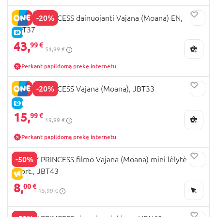
-20%
DISNEY PRINCESS dainuojanti Vajana (Moana) EN,
JBT37
E-KAINA
43,
99 €
54,99 €
Perkant papildomą prekę internetu
-20%
DISNEY PRINCESS Vajana (Moana), JBT33
E-KAINA
15,
99 €
19,99 €
Perkant papildomą prekę internetu
-50%
DISNEY PRINCESS filmo Vajana (Moana) mini lėlytė
asort., JBT43
IŠPARDAVIMAS
8,
00 €
15,99 €