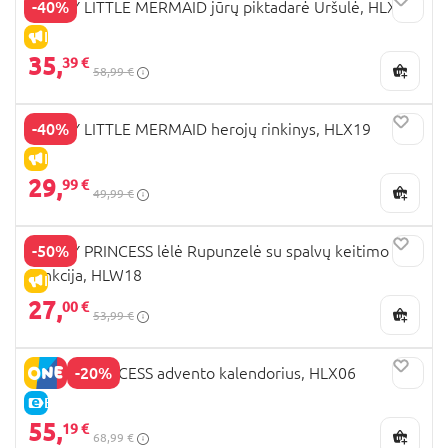
-40%
DISNEY LITTLE MERMAID jūrų piktadarė Uršulė, HLX12
IŠPARDAVIMAS
35,
39 €
58,99 €
-40%
DISNEY LITTLE MERMAID herojų rinkinys, HLX19
IŠPARDAVIMAS
29,
99 €
49,99 €
-50%
DISNEY PRINCESS lėlė Rupunzelė su spalvų keitimo
funkcija, HLW18
IŠPARDAVIMAS
27,
00 €
53,99 €
-20%
DISNEY PRINCESS advento kalendorius, HLX06
E-KAINA
55,
19 €
68,99 €