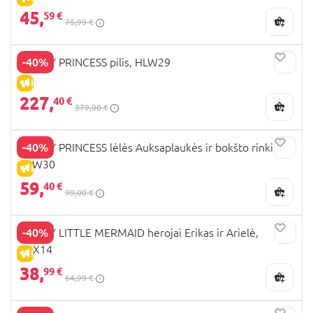
45,
59 €
75,99 €
-40%
DISNEY PRINCESS pilis, HLW29
IŠPARDAVIMAS
227,
40 €
379,00 €
-40%
DISNEY PRINCESS lėlės Auksaplaukės ir bokšto rinkinys,
HLW30
IŠPARDAVIMAS
59,
40 €
99,00 €
-40%
DISNEY LITTLE MERMAID herojai Erikas ir Arielė,
HLX14
IŠPARDAVIMAS
38,
99 €
64,99 €