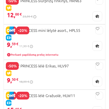
-50%
DISNEY PRINCESS siurprizų rinkinys, HRN63
IŠPARDAVIMAS
12,
00 €
23,99 €
-20%
DISNEY PRINCESS mini lėlytė asort., HPL55
E-KAINA
9,
59 €
11,99 €
Perkant papildomą prekę internetu
-50%
DISNEY PRINCESS lėlė Erikas, HLV97
IŠPARDAVIMAS
9,
50 €
18,99 €
-20%
DISNEY PRINCESS lėlė Gražuolė, HLW11
E-KAINA