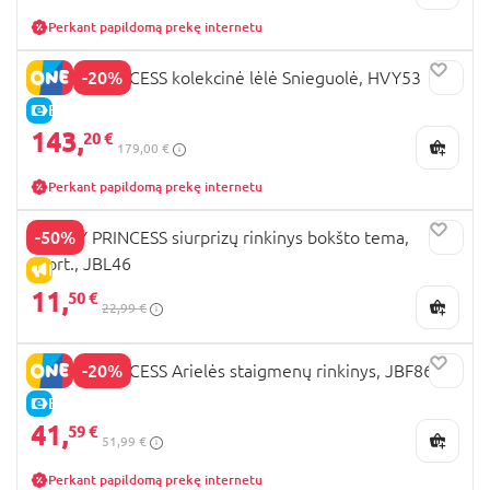
Perkant papildomą prekę internetu
-20%
DISNEY PRINCESS kolekcinė lėlė Snieguolė, HVY53
E-KAINA
143,
20 €
179,00 €
Perkant papildomą prekę internetu
-50%
DISNEY PRINCESS siurprizų rinkinys bokšto tema,
asort., JBL46
IŠPARDAVIMAS
11,
50 €
22,99 €
-20%
DISNEY PRINCESS Arielės staigmenų rinkinys, JBF86
E-KAINA
41,
59 €
51,99 €
Perkant papildomą prekę internetu