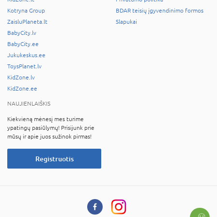
Kotryna Group
BDAR teisių įgyvendinimo formos
ZaisluPlaneta.lt
Slapukai
BabyCity.lv
BabyCity.ee
Jukukeskus.ee
ToysPlanet.lv
KidZone.lv
KidZone.ee
NAUJIENLAIŠKIS
Kiekvieną mėnesį mes turime
ypatingų pasiūlymų! Prisijunk prie
mūsų ir apie juos sužinok pirmas!
Registruotis