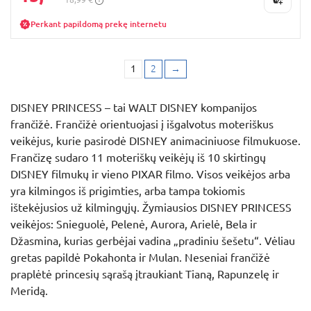
Perkant papildomą prekę internetu
1
2
→
DISNEY PRINCESS – tai WALT DISNEY kompanijos
frančižė. Frančižė orientuojasi į išgalvotus moteriškus
veikėjus, kurie pasirodė DISNEY animaciniuose filmukuose.
Frančizę sudaro 11 moteriškų veikėjų iš 10 skirtingų
DISNEY filmukų ir vieno PIXAR filmo. Visos veikėjos arba
yra kilmingos iš prigimties, arba tampa tokiomis
ištekėjusios už kilmingųjų. Žymiausios DISNEY PRINCESS
veikėjos: Snieguolė, Pelenė, Aurora, Arielė, Bela ir
Džasmina, kurias gerbėjai vadina „pradiniu šešetu“. Vėliau
gretas papildė Pokahonta ir Mulan. Neseniai frančižė
praplėtė princesių sąrašą įtraukiant Tianą, Rapunzelę ir
Meridą.