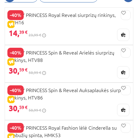
Meridą.
-40%
DISNEY PRINCESS Royal Reveal siurprizų rinkinys,
HXH16
IŠPARDAVIMAS
14,
39 €
23,99 €
-40%
DISNEY PRINCESS Spin & Reveal Arielės siurprizų
rinkinys, HTV88
IŠPARDAVIMAS
30,
59 €
50,99 €
-40%
DISNEY PRINCESS Spin & Reveal Auksaplaukės siurprizų
rinkinys, HTV86
IŠPARDAVIMAS
30,
59 €
50,99 €
-40%
DISNEY PRINCESS Royal Fashion lėlė Cinderella su
drabužių spinta, HMK53
IŠPARDAVIMAS