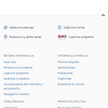
Užsakymo statusas
Grąžinimo forma
Parduotuvių darbo laikas
Lojalumo programa
BENDRA INFORMACIJA
INFORMACIJA PIRKĖJUI
Apie mus
Pirkimo taisyklės
Parduotuvių kontaktai
Apmokėjimas
Lojalumo programa
Pristatymas
Garantija ir priežiūra
Grąžinimas
Konsultuojame dėl vežimėlių ir
Susisiekite su mumis
autokėdučių
Naujagimio kraitelis
MŪSŲ DRAUGAI
PRIVATUMO POLITIKA
KidZone.lt
Privatumo politika