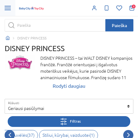
0
Paieška
DISNEY PRINCESS
DISNEY PRINCESS
DISNEY PRINCESS – tai WALT DISNEY kompanijos
frančižė. Frančižė orientuojasi į išgalvotus
moteriškus veikėjus, kurie pasirodė DISNEY
animaciniuose filmukuose. Frančizę sudaro 11
moteriškų veikėjų iš 10 skirtingų DISNEY filmukų
Rodyti daugiau
ir vieno PIXAR filmo. Visos veikėjos arba yra
kilmingos iš prigimties, arba tampa tokiomis
Rūšiuoti
ištekėjusios už kilmingųjų. Žymiausios DISNEY
Geriausi pasiūlymai
PRINCESS veikėjos: Snieguolė, Pelenė, Aurora,
Arielė, Bela ir Džasmina, kurias gerbėjai vadina
Filtras
„pradiniu šešetu“. Vėliau gretas papildė
Pokahonta ir Mulan. Neseniai frančižė praplėtė
mai, virtuvėlės(37)
Stiliui, kūrybai, vaizduotei(1)
princesių sąrašą įtraukiant Tianą, Rapunzelę ir