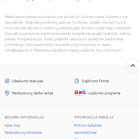
Pateikiamos prekės nuotraukos yra skirtos tik iliustraciniams tikslams ir yra
pavyzdinės. Originalių produktų spalvos, funkcijos, užrašai ir/ar bet kurios
kitos savybės dėl savo vizualinių ypatybių gali atrodyti kitaip negu realybėje.
Taip pat nuotraukoje pateikiama prekės komplektacija gali neatitikti realios
prekės komplektacijos. Todėl prašome vadovautis aprašyme pateikiama
informacija. Kilus klausimams, laukiame Jūsų kreipimosi el. paštu
info@babycity.lt Pastebėjus aprašymo klaidų prašome mus informuoti.
Užsakymo statusas
Grąžinimo forma
Parduotuvių darbo laikas
Lojalumo programa
BENDRA INFORMACIJA
INFORMACIJA PIRKĖJUI
Apie mus
Pirkimo taisyklės
Parduotuvių kontaktai
Apmokėjimas