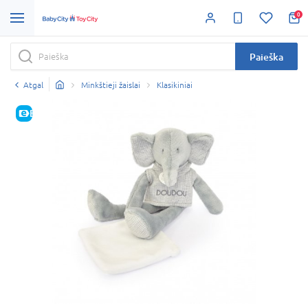
0
Paieška
Atgal
Minkštieji žaislai
Klasikiniai
E-KAINA