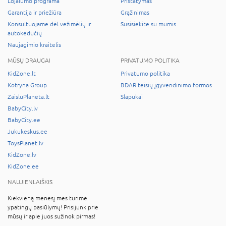
Lojalumo programa
Pristatymas
Garantija ir priežiūra
Grąžinimas
Konsultuojame dėl vežimėlių ir
Susisiekite su mumis
autokėdučių
Naujagimio kraitelis
MŪSŲ DRAUGAI
PRIVATUMO POLITIKA
KidZone.lt
Privatumo politika
Kotryna Group
BDAR teisių įgyvendinimo formos
ZaisluPlaneta.lt
Slapukai
BabyCity.lv
BabyCity.ee
Jukukeskus.ee
ToysPlanet.lv
KidZone.lv
KidZone.ee
NAUJIENLAIŠKIS
Kiekvieną mėnesį mes turime
ypatingų pasiūlymų! Prisijunk prie
mūsų ir apie juos sužinok pirmas!