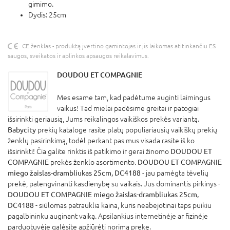
gimimo.
Dydis: 25cm
CE ženklas - produktą įvertino gamintojas ir jis laikomas atitinkančiu ES
saugos, sveikatos ir aplinkos apsaugos reikalavimus.
DOUDOU ET COMPAGNIE
Mes esame tam, kad padėtume auginti laimingus
vaikus! Tad mielai padėsime greitai ir patogiai
išsirinkti geriausią, Jums reikalingos vaikiškos prekės variantą.
Babycity
prekių kataloge rasite platų populiariausių vaikiškų prekių
ženklų pasirinkimą, todėl perkant pas mus visada rasite iš ko
išsirinkti! Čia galite rinktis iš patikimo ir gerai žinomo
DOUDOU ET
COMPAGNIE
prekės ženklo asortimento.
DOUDOU ET COMPAGNIE
miego žaislas-drambliukas 25cm, DC4188
- jau pamėgta tėvelių
prekė, palengvinanti kasdienybę su vaikais. Jus dominantis pirkinys -
DOUDOU ET COMPAGNIE miego žaislas-drambliukas 25cm,
DC4188
- siūlomas patrauklia kaina, kuris neabejotinai taps puikiu
pagalbininku auginant vaiką. Apsilankius internetinėje ar fizinėje
parduotuvėje galėsite apžiūrėti norimą prekę.