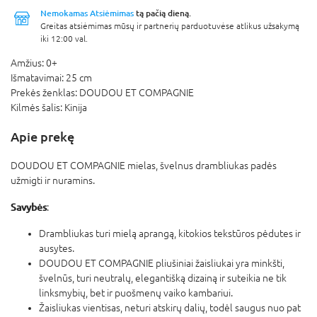
Nemokamas Atsiėmimas
tą pačią dieną.
Greitas atsiėmimas mūsų ir partnerių parduotuvėse atlikus užsakymą
iki 12:00 val.
Amžius:
0+
Išmatavimai:
25 cm
Prekės ženklas:
DOUDOU ET COMPAGNIE
Kilmės šalis:
Kinija
Apie prekę
DOUDOU ET COMPAGNIE mielas, švelnus drambliukas padės
užmigti ir nuramins.
Savybės
:
Drambliukas turi mielą aprangą, kitokios tekstūros pėdutes ir
ausytes.
DOUDOU ET COMPAGNIE pliušiniai žaisliukai yra minkšti,
švelnūs, turi neutralų, elegantišką dizainą ir suteikia ne tik
linksmybių, bet ir puošmenų vaiko kambariui.
Žaisliukas vientisas, neturi atskirų dalių, todėl saugus nuo pat