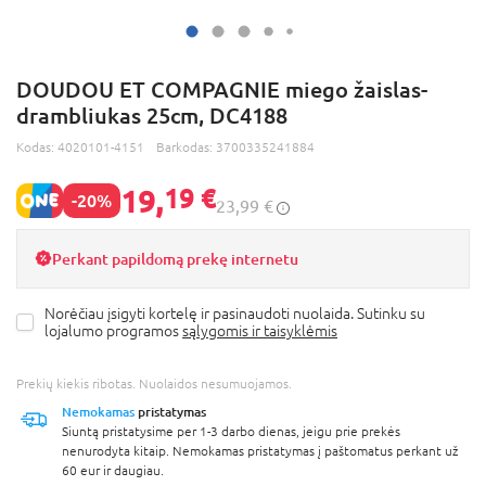
DOUDOU ET COMPAGNIE miego žaislas-
drambliukas 25cm, DC4188
Kodas:
4020101-4151
Barkodas:
3700335241884
19,
19 €
-20%
23,99 €
Perkant papildomą prekę internetu
Norėčiau įsigyti kortelę ir pasinaudoti nuolaida. Sutinku su
lojalumo programos
sąlygomis ir taisyklėmis
Prekių kiekis ribotas. Nuolaidos nesumuojamos.
Nemokamas
pristatymas
Siuntą pristatysime per 1-3 darbo dienas, jeigu prie prekės
nenurodyta kitaip. Nemokamas pristatymas į paštomatus perkant už
60 eur ir daugiau.