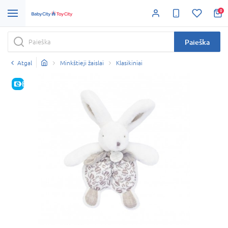
0
Paieška
Atgal
Minkštieji žaislai
Klasikiniai
E-KAINA