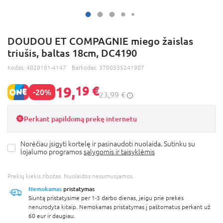
DOUDOU ET COMPAGNIE miego žaislas
triušis, baltas 18cm, DC4190
Kodas:
4020101-4147
Barkodas:
3700335241907
19,
19 €
-20%
23,99 €
Perkant papildomą prekę internetu
Norėčiau įsigyti kortelę ir pasinaudoti nuolaida. Sutinku su
lojalumo programos
sąlygomis ir taisyklėmis
Prekių kiekis ribotas. Nuolaidos nesumuojamos.
Nemokamas
pristatymas
Siuntą pristatysime per 1-3 darbo dienas, jeigu prie prekės
nenurodyta kitaip. Nemokamas pristatymas į paštomatus perkant už
60 eur ir daugiau.