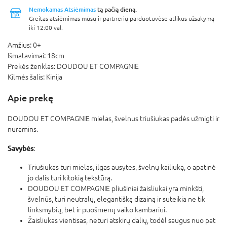
Nemokamas Atsiėmimas
tą pačią dieną.
Greitas atsiėmimas mūsų ir partnerių parduotuvėse atlikus užsakymą
iki 12:00 val.
Amžius:
0+
Išmatavimai:
18cm
Prekės ženklas:
DOUDOU ET COMPAGNIE
Kilmės šalis:
Kinija
Apie prekę
DOUDOU ET COMPAGNIE mielas, švelnus triušiukas padės užmigti ir
nuramins.
Savybės
:
Triušiukas turi mielas, ilgas ausytes, švelnų kailiuką, o apatinė
jo dalis turi kitokią tekstūrą.
DOUDOU ET COMPAGNIE pliušiniai žaisliukai yra minkšti,
švelnūs, turi neutralų, elegantišką dizainą ir suteikia ne tik
linksmybių, bet ir puošmenų vaiko kambariui.
Žaisliukas vientisas, neturi atskirų dalių, todėl saugus nuo pat