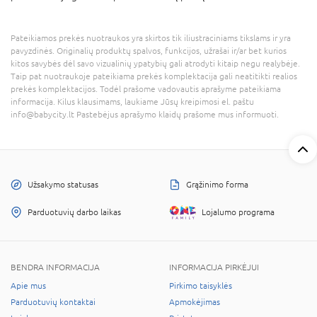
Pateikiamos prekės nuotraukos yra skirtos tik iliustraciniams tikslams ir yra
pavyzdinės. Originalių produktų spalvos, funkcijos, užrašai ir/ar bet kurios
kitos savybės dėl savo vizualinių ypatybių gali atrodyti kitaip negu realybėje.
Taip pat nuotraukoje pateikiama prekės komplektacija gali neatitikti realios
prekės komplektacijos. Todėl prašome vadovautis aprašyme pateikiama
informacija. Kilus klausimams, laukiame Jūsų kreipimosi el. paštu
info@babycity.lt Pastebėjus aprašymo klaidų prašome mus informuoti.
Užsakymo statusas
Grąžinimo forma
Parduotuvių darbo laikas
Lojalumo programa
BENDRA INFORMACIJA
INFORMACIJA PIRKĖJUI
Apie mus
Pirkimo taisyklės
Parduotuvių kontaktai
Apmokėjimas