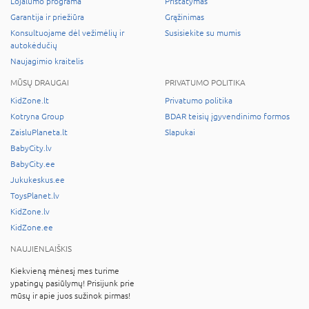
Lojalumo programa
Pristatymas
Garantija ir priežiūra
Grąžinimas
Konsultuojame dėl vežimėlių ir
Susisiekite su mumis
autokėdučių
Naujagimio kraitelis
MŪSŲ DRAUGAI
PRIVATUMO POLITIKA
KidZone.lt
Privatumo politika
Kotryna Group
BDAR teisių įgyvendinimo formos
ZaisluPlaneta.lt
Slapukai
BabyCity.lv
BabyCity.ee
Jukukeskus.ee
ToysPlanet.lv
KidZone.lv
KidZone.ee
NAUJIENLAIŠKIS
Kiekvieną mėnesį mes turime
ypatingų pasiūlymų! Prisijunk prie
mūsų ir apie juos sužinok pirmas!