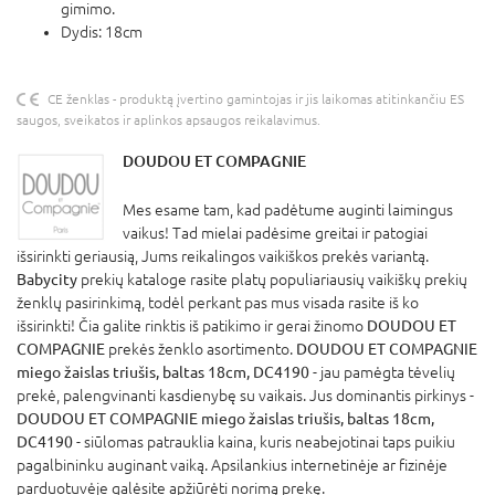
gimimo.
Dydis: 18cm
CE ženklas - produktą įvertino gamintojas ir jis laikomas atitinkančiu ES
saugos, sveikatos ir aplinkos apsaugos reikalavimus.
DOUDOU ET COMPAGNIE
Mes esame tam, kad padėtume auginti laimingus
vaikus! Tad mielai padėsime greitai ir patogiai
išsirinkti geriausią, Jums reikalingos vaikiškos prekės variantą.
Babycity
prekių kataloge rasite platų populiariausių vaikiškų prekių
ženklų pasirinkimą, todėl perkant pas mus visada rasite iš ko
išsirinkti! Čia galite rinktis iš patikimo ir gerai žinomo
DOUDOU ET
COMPAGNIE
prekės ženklo asortimento.
DOUDOU ET COMPAGNIE
miego žaislas triušis, baltas 18cm, DC4190
- jau pamėgta tėvelių
prekė, palengvinanti kasdienybę su vaikais. Jus dominantis pirkinys -
DOUDOU ET COMPAGNIE miego žaislas triušis, baltas 18cm,
DC4190
- siūlomas patrauklia kaina, kuris neabejotinai taps puikiu
pagalbininku auginant vaiką. Apsilankius internetinėje ar fizinėje
parduotuvėje galėsite apžiūrėti norimą prekę.