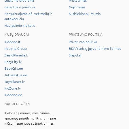
Lojalumo programa
Pristatymas
Garantija ir priežiūra
Grąžinimas
Konsultuojame dėl vežimėlių ir
Susisiekite su mumis
autokėdučių
Naujagimio kraitelis
MŪSŲ DRAUGAI
PRIVATUMO POLITIKA
KidZone.lt
Privatumo politika
Kotryna Group
BDAR teisių įgyvendinimo formos
ZaisluPlaneta.lt
Slapukai
BabyCity.lv
BabyCity.ee
Jukukeskus.ee
ToysPlanet.lv
KidZone.lv
KidZone.ee
NAUJIENLAIŠKIS
Kiekvieną mėnesį mes turime
ypatingų pasiūlymų! Prisijunk prie
mūsų ir apie juos sužinok pirmas!