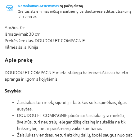
Nemokamas Atsiėmimas
tą pačią dieną.
Greitas atsiėmimas mūsų ir partnerių parduotuvėse atlikus užsakymą
iki 12:00 val.
Amžius:
0+
Išmatavimai:
30 cm
Prekės ženklas:
DOUDOU ET COMPAGNIE
Kilmės šalis:
Kinija
Apie prekę
DOUDOU ET COMPAGNIE miela, stilinga balerina-kiškis su baleto
apranga ir ilgomis kojytėmis.
Savybės
:
Žaisliukas turi mielą sijonėlį ir batukus su kaspinėliais, ilgas
ausytes.
DOUDOU ET COMPAGNIE pliušiniai žaisliukai yra minkšti,
švelnūs, turi neutralų, elegantišką dizainą ir suteikia ne tik
linksmybių, bet ir puošmenų vaiko kambariui.
Žaisliukas vientisas, neturi atskirų dalių, todėl saugus nuo pat