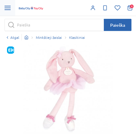
0
Paieška
Atgal
Minkštieji žaislai
Klasikiniai
E-KAINA