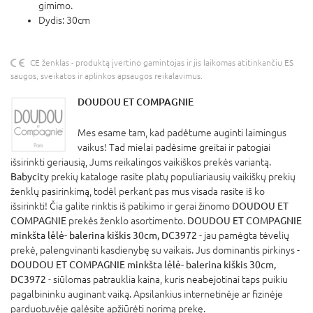
gimimo.
Dydis: 30cm
CE ženklas - produktą įvertino gamintojas ir jis laikomas atitinkančiu ES
saugos, sveikatos ir aplinkos apsaugos reikalavimus.
DOUDOU ET COMPAGNIE
Mes esame tam, kad padėtume auginti laimingus
vaikus! Tad mielai padėsime greitai ir patogiai
išsirinkti geriausią, Jums reikalingos vaikiškos prekės variantą.
Babycity
prekių kataloge rasite platų populiariausių vaikiškų prekių
ženklų pasirinkimą, todėl perkant pas mus visada rasite iš ko
išsirinkti! Čia galite rinktis iš patikimo ir gerai žinomo
DOUDOU ET
COMPAGNIE
prekės ženklo asortimento.
DOUDOU ET COMPAGNIE
minkšta lėlė- balerina kiškis 30cm, DC3972
- jau pamėgta tėvelių
prekė, palengvinanti kasdienybę su vaikais. Jus dominantis pirkinys -
DOUDOU ET COMPAGNIE minkšta lėlė- balerina kiškis 30cm,
DC3972
- siūlomas patrauklia kaina, kuris neabejotinai taps puikiu
pagalbininku auginant vaiką. Apsilankius internetinėje ar fizinėje
parduotuvėje galėsite apžiūrėti norimą prekę.