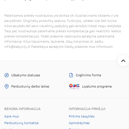
Pateikiamos prekės nuotraukos yra skirtos tik iliustraciniams tikslams ir yra
pavyzdinės. Originalių produktų spalvos, funkcijos, užrašai ir/ar bet kurios
kitos savybės dėl savo vizualinių ypatybių gali atrodyti kitaip negu realybėje.
Taip pat nuotraukoje pateikiama prekės komplektacija gali neatitikti realios
prekės komplektacijos. Todėl prašome vadovautis aprašyme pateikiama
informacija. Kilus klausimams, laukiame Jūsų kreipimosi el. paštu
info@babycity.lt Pastebėjus aprašymo klaidų prašome mus informuoti.
Užsakymo statusas
Grąžinimo forma
Parduotuvių darbo laikas
Lojalumo programa
BENDRA INFORMACIJA
INFORMACIJA PIRKĖJUI
Apie mus
Pirkimo taisyklės
Parduotuvių kontaktai
Apmokėjimas