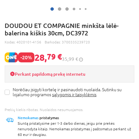
DOUDOU ET COMPAGNIE minkšta lėlė-
balerina kiškis 30cm, DC3972
Kodas:
4020101-4156
Barkodas:
3700335239720
28,
79 €
-20%
35,99 €
Perkant papildomą prekę internetu
Norėčiau įsigyti kortelę ir pasinaudoti nuolaida. Sutinku su
lojalumo programos
sąlygomis ir taisyklėmis
Prekių kiekis ribotas. Nuolaidos nesumuojamos.
Nemokamas
pristatymas
Siuntą pristatysime per 1-3 darbo dienas, jeigu prie prekės
nenurodyta kitaip. Nemokamas pristatymas į paštomatus perkant už
60 eur ir daugiau.