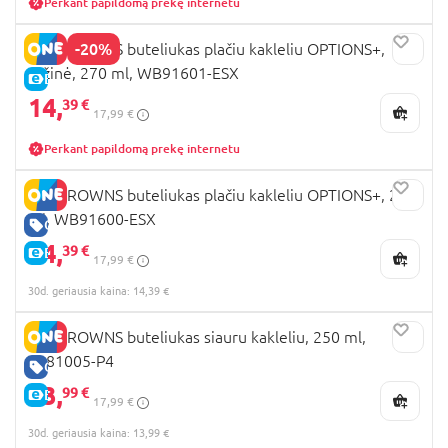
Perkant papildomą prekę internetu
-20%
DR. BROWNS buteliukas plačiu kakleliu OPTIONS+,
rožinė, 270 ml, WB91601-ESX
E-KAINA
14,
39 €
17,99 €
Perkant papildomą prekę internetu
DR. BROWNS buteliukas plačiu kakleliu OPTIONS+, 270
ml, WB91600-ESX
GERA KAINA
14,
39 €
E-KAINA
17,99 €
30d. geriausia kaina: 14,39 €
DR. BROWNS buteliukas siauru kakleliu, 250 ml,
SB81005-P4
GERA KAINA
13,
99 €
E-KAINA
17,99 €
30d. geriausia kaina: 13,99 €