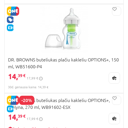
GERA KAINA
E-KAINA
DR. BROWNS buteliukas plačiu kakleliu OPTIONS+, 150
ml, WB51600-P4
14,
39 €
17,99 €
30d. geriausia kaina: 14,39 €
-20%
DR. BROWNS buteliukas plačiu kakleliu OPTIONS+,
mėlyna, 270 ml, WB91602-ESX
E-KAINA
14,
39 €
17,99 €