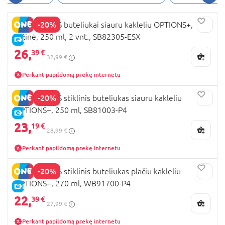
-20%
DR. BROWNS buteliukai siauru kakleliu OPTIONS+,
rožinė, 250 ml, 2 vnt., SB82305-ESX
E-KAINA
26,
39 €
32,99 €
Perkant papildomą prekę internetu
-20%
DR. BROWNS stiklinis buteliukas siauru kakleliu
OPTIONS+, 250 ml, SB81003-P4
E-KAINA
23,
19 €
28,99 €
Perkant papildomą prekę internetu
-20%
DR. BROWNS stiklinis buteliukas plačiu kakleliu
OPTIONS+, 270 ml, WB91700-P4
E-KAINA
22,
39 €
27,99 €
Perkant papildomą prekę internetu