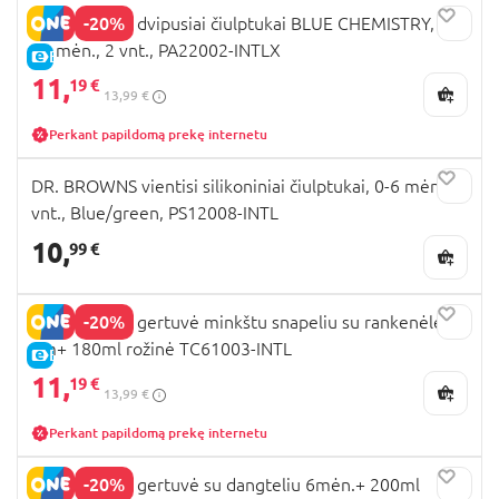
-20%
DR.BROWNS dvipusiai čiulptukai BLUE CHEMISTRY, 6-
18 mėn., 2 vnt., PA22002-INTLX
E-KAINA
11,
19 €
13,99 €
Perkant papildomą prekę internetu
DR. BROWNS vientisi silikoniniai čiulptukai, 0-6 mėn., 2
vnt., Blue/green, PS12008-INTL
10,
99 €
-20%
DR.BROWNS gertuvė minkštu snapeliu su rankenėlėm
6m+ 180ml rožinė TC61003-INTL
E-KAINA
11,
19 €
13,99 €
Perkant papildomą prekę internetu
-20%
DR.BROWNS gertuvė su dangteliu 6mėn.+ 200ml