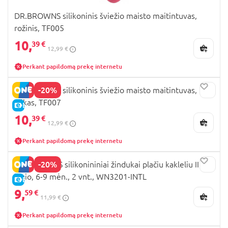
DR.BROWNS silikoninis šviežio maisto maitintuvas,
rožinis, TF005
10,
39 €
12,99 €
Perkant papildomą prekę internetu
-20%
DR.BROWNS silikoninis šviežio maisto maitintuvas,
pilkas, TF007
E-KAINA
10,
39 €
12,99 €
Perkant papildomą prekę internetu
-20%
DR. BROWNS silikonininiai žindukai plačiu kakleliu III
lygio, 6-9 mėn., 2 vnt., WN3201-INTL
E-KAINA
9,
59 €
11,99 €
Perkant papildomą prekę internetu