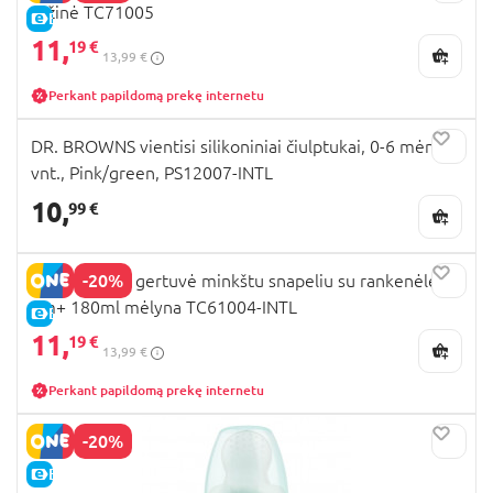
rožinė TC71005
E-KAINA
11,
19 €
13,99 €
Perkant papildomą prekę internetu
DR. BROWNS vientisi silikoniniai čiulptukai, 0-6 mėn., 2
vnt., Pink/green, PS12007-INTL
10,
99 €
-20%
DR.BROWNS gertuvė minkštu snapeliu su rankenėlėm
6m+ 180ml mėlyna TC61004-INTL
E-KAINA
11,
19 €
13,99 €
Perkant papildomą prekę internetu
-20%
E-KAINA