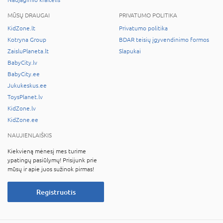
MŪSŲ DRAUGAI
PRIVATUMO POLITIKA
KidZone.lt
Privatumo politika
Kotryna Group
BDAR teisių įgyvendinimo formos
ZaisluPlaneta.lt
Slapukai
BabyCity.lv
BabyCity.ee
Jukukeskus.ee
ToysPlanet.lv
KidZone.lv
KidZone.ee
NAUJIENLAIŠKIS
Kiekvieną mėnesį mes turime
ypatingų pasiūlymų! Prisijunk prie
mūsų ir apie juos sužinok pirmas!
Registruotis