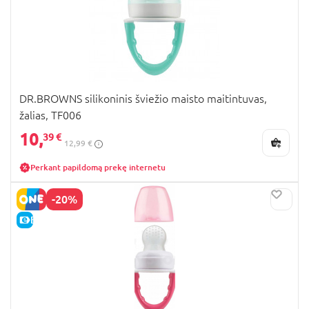
DR.BROWNS silikoninis šviežio maisto maitintuvas,
žalias, TF006
10,
39 €
12,99 €
Perkant papildomą prekę internetu
-20%
E-KAINA