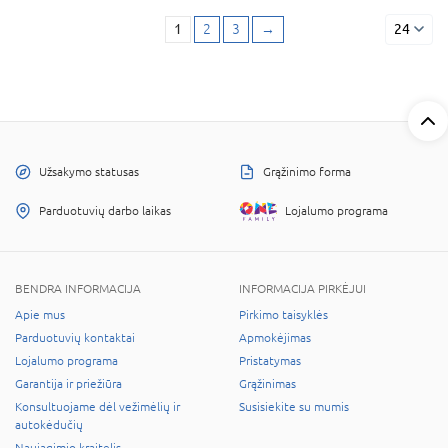
1
2
3
→
24
Užsakymo statusas
Grąžinimo forma
Parduotuvių darbo laikas
Lojalumo programa
BENDRA INFORMACIJA
INFORMACIJA PIRKĖJUI
Apie mus
Pirkimo taisyklės
Parduotuvių kontaktai
Apmokėjimas
Lojalumo programa
Pristatymas
Garantija ir priežiūra
Grąžinimas
Konsultuojame dėl vežimėlių ir
Susisiekite su mumis
autokėdučių
Naujagimio kraitelis