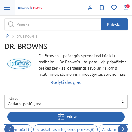
0
Paieška
DR. BROWNS
DR. BROWNS
Dr. Brown’s – pažangūs sprendimai kūdikių
maitinimui. Dr. Brown’s – tai pasaulyje pripažintas
prekės ženklas, garsėjantis savo unikaliomis
maitinimo sistemomis ir inovatyviais sprendimais,
skirtais kūdikių sveikatai ir gerovei užtikrinti. Šio
Rodyti daugiau
prekės ženklo gaminiai, tokie kaip buteliukai su
patentuota ventiliavimo sistema, padeda
Rūšiuoti
sumažinti dieglių, dujų ir atpylimo problemas. Dr.
Geriausi pasiūlymai
Brown’s misija – padėti tėvams užtikrinti sveiką ir
patogų maitinimą jų kūdikiams. Kiekvienas
Filtras
produktas sukurtas remiantis medicininiu
požiūriu, todėl užtikrina aukščiausią kokybę,
i ir žindymui
(
56
)
Sauskelnės ir higienos prekės
(
8
)
Žaislai mažiesie
saugumą ir veiksmingumą.