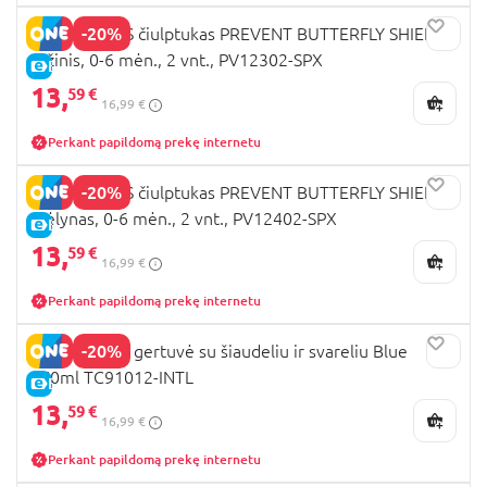
-20%
DR. BROWNS čiulptukas PREVENT BUTTERFLY SHIELD,
rožinis, 0-6 mėn., 2 vnt., PV12302-SPX
E-KAINA
13,
59 €
16,99 €
Perkant papildomą prekę internetu
-20%
DR. BROWNS čiulptukas PREVENT BUTTERFLY SHIELD,
mėlynas, 0-6 mėn., 2 vnt., PV12402-SPX
E-KAINA
13,
59 €
16,99 €
Perkant papildomą prekę internetu
-20%
DR.BROWNS gertuvė su šiaudeliu ir svareliu Blue
270ml TC91012-INTL
E-KAINA
13,
59 €
16,99 €
Perkant papildomą prekę internetu