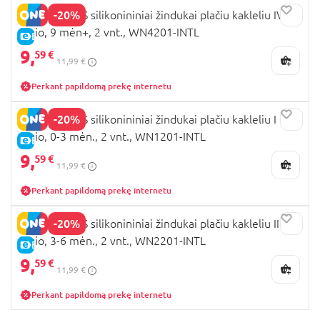
-20%
DR. BROWNS silikonininiai žindukai plačiu kakleliu IV
lygio, 9 mėn+, 2 vnt., WN4201-INTL
E-KAINA
9,
59 €
11,99 €
Perkant papildomą prekę internetu
-20%
DR. BROWNS silikonininiai žindukai plačiu kakleliu I
lygio, 0-3 mėn., 2 vnt., WN1201-INTL
E-KAINA
9,
59 €
11,99 €
Perkant papildomą prekę internetu
-20%
DR. BROWNS silikonininiai žindukai plačiu kakleliu II
lygio, 3-6 mėn., 2 vnt., WN2201-INTL
E-KAINA
9,
59 €
11,99 €
Perkant papildomą prekę internetu