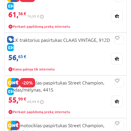
E-KAINA
61,
56 €
76,95 €
Perkant papildomą prekę internetu
GERA KAINA
FALK traktorius pasirtukas CLAAS VINTAGE, 912D
E-KAINA
56,
65 €
Kaina galioja tik internetu
-20%
FALK motociklas-paspirtukas Street Champion,
juodas/mėlynas, 441S
E-KAINA
55,
99 €
69,99 €
Perkant papildomą prekę internetu
FALK motociklas-paspirtukas Street Champion,