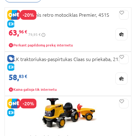
-20%
FALK balancinis retro motociklas Premier, 451S
E-KAINA
63,
96 €
79,95 €
Perkant papildomą prekę internetu
GERA KAINA
FALK traktoriukas-paspirtukas Claas su priekaba, 212C
E-KAINA
58,
83 €
Kaina galioja tik internetu
-20%
E-KAINA