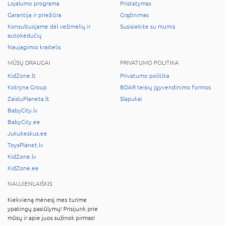
Lojalumo programa
Pristatymas
Garantija ir priežiūra
Grąžinimas
Konsultuojame dėl vežimėlių ir
Susisiekite su mumis
autokėdučių
Naujagimio kraitelis
MŪSŲ DRAUGAI
PRIVATUMO POLITIKA
KidZone.lt
Privatumo politika
Kotryna Group
BDAR teisių įgyvendinimo formos
ZaisluPlaneta.lt
Slapukai
BabyCity.lv
BabyCity.ee
Jukukeskus.ee
ToysPlanet.lv
KidZone.lv
KidZone.ee
NAUJIENLAIŠKIS
Kiekvieną mėnesį mes turime
ypatingų pasiūlymų! Prisijunk prie
mūsų ir apie juos sužinok pirmas!