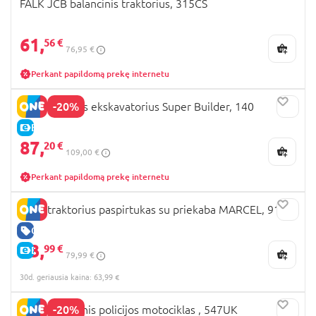
FALK JCB balancinis traktorius, 315CS
61,
56 €
76,95 €
Perkant papildomą prekę internetu
-20%
FALK sėdimas ekskavatorius Super Builder, 140
E-KAINA
87,
20 €
109,00 €
Perkant papildomą prekę internetu
FALK traktorius paspirtukas su priekaba MARCEL, 910N
GERA KAINA
63,
99 €
E-KAINA
79,99 €
30d. geriausia kaina: 63,99 €
-20%
FALK balansinis policijos motociklas , 547UK