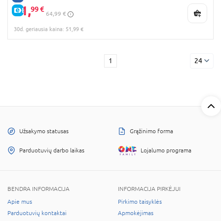
51,
99 €
E-KAINA
64,99 €
30d. geriausia kaina: 51,99 €
1
24
Užsakymo statusas
Grąžinimo forma
Parduotuvių darbo laikas
Lojalumo programa
BENDRA INFORMACIJA
INFORMACIJA PIRKĖJUI
Apie mus
Pirkimo taisyklės
Parduotuvių kontaktai
Apmokėjimas