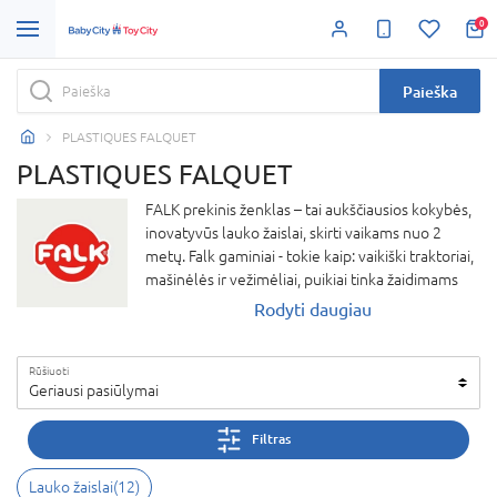
0
Paieška
PLASTIQUES FALQUET
PLASTIQUES FALQUET
FALK prekinis ženklas – tai aukščiausios kokybės,
inovatyvūs lauko žaislai, skirti vaikams nuo 2
metų. Falk gaminiai - tokie kaip: vaikiški traktoriai,
mašinėlės ir vežimėliai, puikiai tinka žaidimams
lauke, skatina aktyvų judėjimą, vaizduotę ir
Rodyti daugiau
socialinius įgūdžius. Pagaminti iš patvarių ir saugių
medžiagų, Falk žaislai užtikrina ilgalaikį naudojimą
Rūšiuoti
ir smagius nuotykius. Tai puikus pasirinkimas
Geriausi pasiūlymai
tėvams, norintiems suteikti vaikams linksmas
lauko pramogas!
Filtras
Lauko žaislai
(
12
)