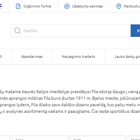
Grąžinimo forma
Užsakymo sekimas
Parduotu
P
S
Išpardavimas
Naujagimio kraitelis
Lauko žaislų gi
 mažame šiaurės Italijos miestelyje prasidėjusi Fila istorija išaugo į vien
inės aprangos milžinas Fila buvo įkurtas 1911 m. Bjelos mieste, įsikūrusiame
aprangos lyderis, Fila išlaiko savo itališko dizaino paveldą, tuo pačiu met
užių ir avalynės asortimentą vaikams ir paaugliams. Čia rasite sportiškus diz
Kaina
Dydis
Spalv