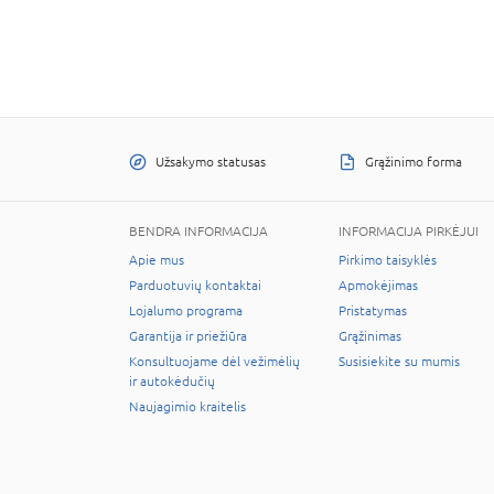
Užsakymo statusas
Grąžinimo forma
BENDRA INFORMACIJA
INFORMACIJA PIRKĖJUI
Apie mus
Pirkimo taisyklės
Parduotuvių kontaktai
Apmokėjimas
Lojalumo programa
Pristatymas
Garantija ir priežiūra
Grąžinimas
Konsultuojame dėl vežimėlių
Susisiekite su mumis
ir autokėdučių
Naujagimio kraitelis