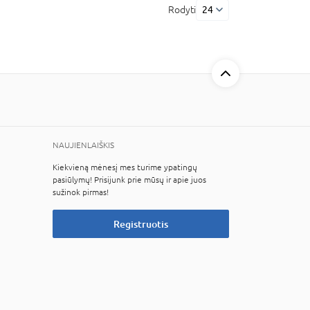
Rodyti
24
NAUJIENLAIŠKIS
Kiekvieną mėnesį mes turime ypatingų
pasiūlymų! Prisijunk prie mūsų ir apie juos
sužinok pirmas!
Registruotis