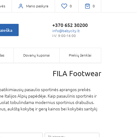
vės
Mano paskyra
0
0
+370 652 30200
aieška
info@babycity.lt
I-V: 9:00-16:00
das
Dovanų kuponai
Prekių ženklai
FILA Footwear
ą patikimiausių pasaulio sportinės aprangos prekės
 Italijos Alpių papėdėje. Kaip pasaulinis sportinės ir
u nuolat tobulindama modernius sportinius drabužius.
ainus, aukštą kokybę ir gerą kainos bei kokybės santykį
a
Tik internetu