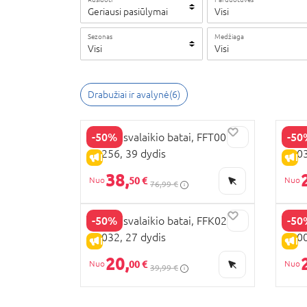
Geriausi pasiūlymai
Visi
Sezonas
Medžiaga
Visi
Visi
Drabužiai ir avalynė
(
6
)
-50%
-50
FILA laisvalaikio batai, FFT0054-
FILA
13256, 39 dydis
8303
IŠPARDAVIMAS
IŠ
38,
50 €
76,99 €
-50%
-50
FILA laisvalaikio batai, FFK0223-
FILA
53032, 27 dydis
5000
IŠPARDAVIMAS
IŠ
20,
00 €
39,99 €