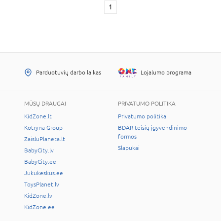
1
Parduotuvių darbo laikas
Lojalumo programa
MŪSŲ DRAUGAI
PRIVATUMO POLITIKA
KidZone.lt
Privatumo politika
Kotryna Group
BDAR teisių įgyvendinimo
formos
ZaisluPlaneta.lt
Slapukai
BabyCity.lv
BabyCity.ee
Jukukeskus.ee
ToysPlanet.lv
KidZone.lv
KidZone.ee