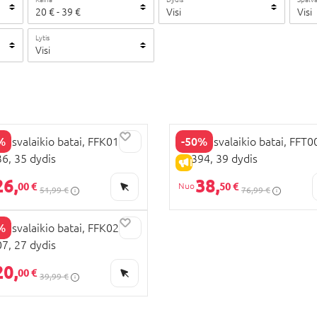
20
€
-
39
€
Visi
Visi
Lytis
Visi
%
-50%
 laisvalaikio batai, FFK0121-
FILA laisvalaikio batai, FFT0
6, 35 dydis
13394, 39 dydis
PARDAVIMAS
IŠPARDAVIMAS
26,
38,
00 €
50 €
51,99 €
76,99 €
%
 laisvalaikio batai, FFK0222-
7, 27 dydis
PARDAVIMAS
20,
00 €
39,99 €