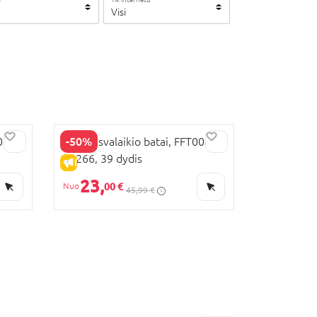
Visi
-50%
054-
FILA laisvalaikio batai, FFT0047-
43266, 39 dydis
IŠPARDAVIMAS
23,
00 €
45,99 €