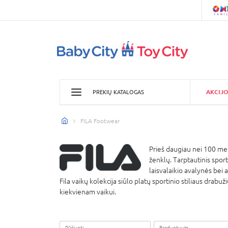
AKCIJO
PREKIŲ KATALOGAS
FILA Footwear
Prieš daugiau nei 100 metų
ženklų. Tarptautinis sport
laisvalaikio avalynės bei 
Fila vaikų kolekcija siūlo platų sportinio stiliaus drab
kiekvienam vaikui.
Rūšiuoti
Parduotuvės