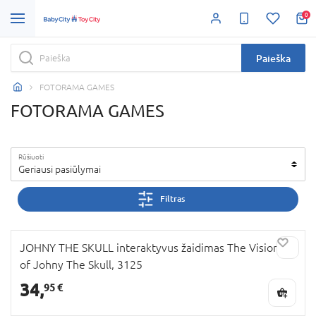
0
Paieška
FOTORAMA GAMES
FOTORAMA GAMES
Rūšiuoti
Geriausi pasiūlymai
Filtras
JOHNY THE SKULL interaktyvus žaidimas The Visions
of Johny The Skull, 3125
34,
95 €