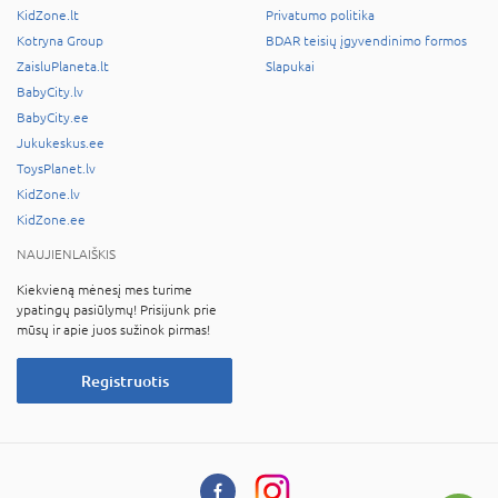
KidZone.lt
Privatumo politika
Kotryna Group
BDAR teisių įgyvendinimo formos
ZaisluPlaneta.lt
Slapukai
BabyCity.lv
BabyCity.ee
Jukukeskus.ee
ToysPlanet.lv
KidZone.lv
KidZone.ee
NAUJIENLAIŠKIS
Kiekvieną mėnesį mes turime
ypatingų pasiūlymų! Prisijunk prie
mūsų ir apie juos sužinok pirmas!
Registruotis