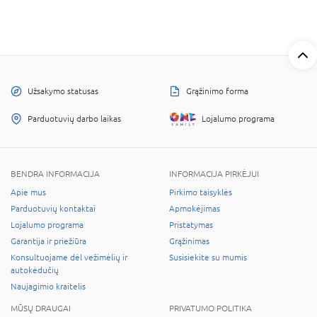
Užsakymo statusas
Grąžinimo forma
Parduotuvių darbo laikas
Lojalumo programa
BENDRA INFORMACIJA
INFORMACIJA PIRKĖJUI
Apie mus
Pirkimo taisyklės
Parduotuvių kontaktai
Apmokėjimas
Lojalumo programa
Pristatymas
Garantija ir priežiūra
Grąžinimas
Konsultuojame dėl vežimėlių ir
Susisiekite su mumis
autokėdučių
Naujagimio kraitelis
MŪSŲ DRAUGAI
PRIVATUMO POLITIKA