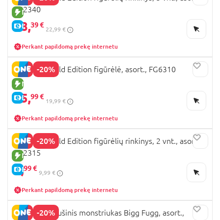
FG2340
NAUJA PREKĖ
18,
39 €
E-KAINA
22,99 €
Perkant papildomą prekę internetu
-20%
FUGGLER Gold Edition figūrėlė, asort., FG6310
NAUJA PREKĖ
15,
99 €
E-KAINA
19,99 €
Perkant papildomą prekę internetu
-20%
FUGGLER Gold Edition figūrėlių rinkinys, 2 vnt., asort.,
FG2315
NAUJA PREKĖ
7,
99 €
E-KAINA
9,99 €
Perkant papildomą prekę internetu
-20%
FUGGLER pliušinis monstriukas Bigg Fugg, asort.,