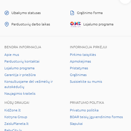
Užsakymo statusas
Grąžinimo forma
Parduotuvių darbo laikas
Lojalumo programa
BENDRA INFORMACIJA
INFORMACIJA PIRKĖJUI
Apie mus
Pirkimo taisyklės
Parduotuvių kontaktai
Apmokėjimas
Lojalumo programa
Pristatymas
Garantija ir priežiūra
Grąžinimas
Konsultuojame dėl vežimėlių ir
Susisiekite su mumis
autokėdučių
Naujagimio kraitelis
MŪSŲ DRAUGAI
PRIVATUMO POLITIKA
KidZone.lt
Privatumo politika
Kotryna Group
BDAR teisių įgyvendinimo formos
ZaisluPlaneta.lt
Slapukai
BabyCity.lv