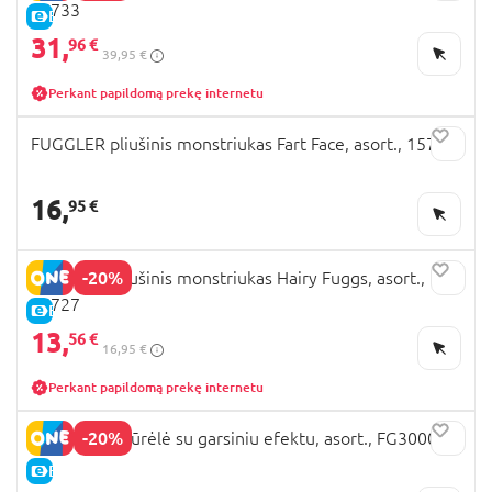
15733
E-KAINA
31,
96 €
39,95 €
Perkant papildomą prekę internetu
FUGGLER pliušinis monstriukas Fart Face, asort., 15728
16,
95 €
-20%
FUGGLER pliušinis monstriukas Hairy Fuggs, asort.,
15727
E-KAINA
13,
56 €
16,95 €
Perkant papildomą prekę internetu
-20%
FUGGLER figūrėlė su garsiniu efektu, asort., FG3000
E-KAINA