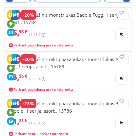
-20%
FUGGLER pliušinis monstriukas Baddie Fugg, 1 serija,
asort., 15784
NAUJA PREKĖ
15,
96 €
E-KAINA
19,95 €
Perkant papildomą prekę internetu
-20%
FUGGLER pliušinis raktų pakabukas - monstriukas Alley
Cat, 1 serija, asort., 15789
NAUJA PREKĖ
13,
56 €
E-KAINA
16,95 €
Perkant papildomą prekę internetu
-25%
FUGGLER pliušinis raktų pakabukas - monstriukas Baby
Baddie, 1 serija, asort., 15786
NAUJA PREKĖ
11,
21 €
E-KAINA
14,95 €
Perkant bent 2 prekes internetu