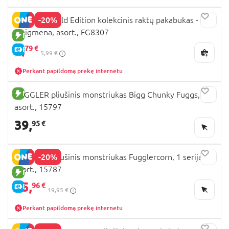
-20%
FUGGLER Gold Edition kolekcinis raktų pakabukas -
staigmena, asort., FG8307
NAUJA PREKĖ
4,
79 €
E-KAINA
5,99 €
Perkant papildomą prekę internetu
NAUJA PREKĖ
FUGGLER pliušinis monstriukas Bigg Chunky Fuggs,
asort., 15797
39,
95 €
-20%
FUGGLER pliušinis monstriukas Fugglercorn, 1 serija,
asort., 15787
NAUJA PREKĖ
15,
96 €
E-KAINA
19,95 €
Perkant papildomą prekę internetu