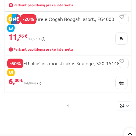
Perkant papildomą prekę internetu
-20%
FUGGLER figūrėlė Oogah Boogah, asort., FG4000
E-KAINA
11,
96 €
14,95 €
Perkant papildomą prekę internetu
-60%
FUGGLER pliušinis monstriukas Squidge, 320-15148-I
IŠPARDAVIMAS
6,
00 €
14,99 €
1
24