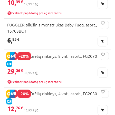
10,
39 €
12,99 €
Perkant papildomą prekę internetu
FUGGLER pliušinis monstriukas Baby Fugg, asort.,
15703BQ1
6,
95 €
-20%
FUGGLER figūrėlių rinkinys, 8 vnt., asort., FG2070
E-KAINA
29,
56 €
36,95 €
Perkant papildomą prekę internetu
-20%
FUGGLER figūrėlių rinkinys, 4 vnt., asort., FG2030
E-KAINA
12,
76 €
15,95 €