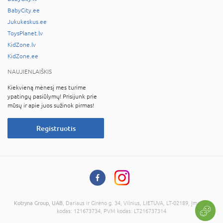
BabyCity.ee
Jukukeskus.ee
ToysPlanet.lv
KidZone.lv
KidZone.ee
NAUJIENLAIŠKIS
Kiekvieną mėnesį mes turime
ypatingų pasiūlymų! Prisijunk prie
mūsų ir apie juos sužinok pirmas!
Registruotis
Kotryna Group, UAB
, Dariaus ir Girėno g. 34, Vilnius, LIETUVA, LT-02189, Įmonės
kodas: 121673734, PVM kodas: LT216737314