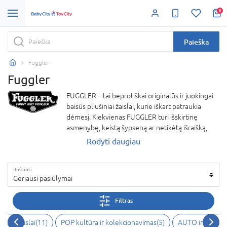
0
Paieška
Fuggler
Fuggler
FUGGLER – tai beprotiškai originalūs ir juokingai
baisūs pliušiniai žaislai, kurie iškart patraukia
dėmesį. Kiekvienas FUGGLER turi išskirtinę
asmenybę, keistą šypseną ar netikėtą išraišką,
todėl tampa ne tik žaislu, bet ir kolekcijos pažiba.
Rodyti daugiau
Šis prekės ženklas sukurtas tiems, kurie ieško
išskirtinumo, nori nustebinti ir pralinksminti.
Rūšiuoti
FUGGLER žaislai – tobula dovana vaikams ir
Geriausi pasiūlymai
suaugusiems, vertinantiems humorą bei
netradicinį stilių. Drąsiai rinkis FUGGLER ir į savo
Filtras
kasdienybę įnešk šiek tiek pašėlusio linksmumo!
tieji žaislai
(
11
)
POP kultūra ir kolekcionavimas
(
5
)
AUTO ir veiksmo