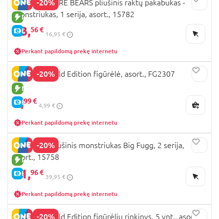
-20%
FUGGLER CARE BEARS pliušinis raktų pakabukas -
monstriukas, 1 serija, asort., 15782
NAUJA PREKĖ
13,
56 €
E-KAINA
16,95 €
Perkant papildomą prekę internetu
-20%
FUGGLER Gold Edition figūrėlė, asort., FG2307
NAUJA PREKĖ
3,
99 €
E-KAINA
4,99 €
Perkant papildomą prekę internetu
-20%
FUGGLER pliušinis monstriukas Big Fugg, 2 serija,
asort., 15758
NAUJA PREKĖ
31,
96 €
E-KAINA
39,95 €
Perkant papildomą prekę internetu
-20%
FUGGLER Gold Edition figūrėlių rinkinys, 5 vnt., asort.,